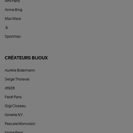
Ami Paris
Anine Bing
Max Mara
&
Sportmax
CRÉATEURS BIJOUX
Aurélie Bidermann
Serge Thoraval
d1928
Feidt Paris
Gigi Clozeau
Ginette NY
Pascale Monvoisin
Stone Paris