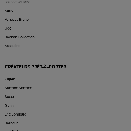
Jeanne Vouland
Autry
Vanessa Bruno
Ugg
Baobab Collection
Assouline
CRÉATEURS PRÊT-À-PORTER
Kujten
Samsoe Samsoe
Soeur
Ganni
Éric Bompard
Barbour