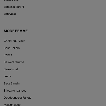
Vanessa Baroni
Vanrycke
MODE FEMME
Choisi pour vous
Best-Sellers
Robes
Baskets femme
Sweatshirt
Jeans
Sacs à main
Bijoux tendances
Doudounes et Parkas
Maison déco