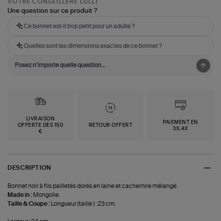
VOTRE CONSEILLÈRE LULLI
Une question sur ce produit ?
Ce bonnet est-il trop petit pour un adulte ?
Quelles sont les dimensions exactes de ce bonnet ?
LIVRAISON
PAIEMENT EN
OFFERTE DÈS 150
RETOUR OFFERT
3X,4X
€
DESCRIPTION
Bonnet noir à fils pailletés dorés en laine et cachemire mélangé.
Made in :
Mongolie.
Taille & Coupe :
Longueur (taille ) : 23 cm.