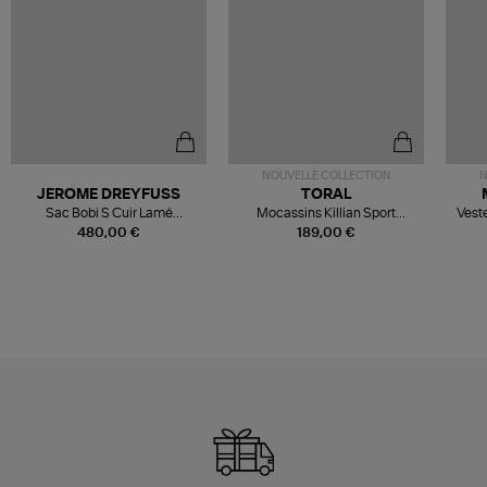
NOUVELLE COLLECTION
N
JEROME DREYFUSS
TORAL
Sac Bobi S Cuir Lamé
Mocassins Killian Sport
Veste
Champagne
Mousse
480,00 €
189,00 €