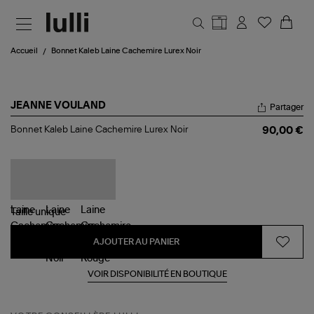
Aller au contenu principal
Accueil
Bonnet Kaleb Laine Cachemire Lurex Noir
JEANNE VOULAND
Partager
Bonnet
Bonnet Kaleb Laine Cachemire Lurex Noir
90,00 €
Kaleb
Laine
Cachemire
Lurex
Noir
Taille
unique
AJOUTER AU PANIER
VOIR DISPONIBILITÉ EN BOUTIQUE