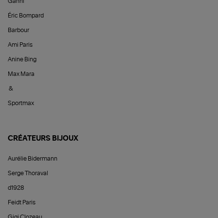
Ganni
Éric Bompard
Barbour
Ami Paris
Anine Bing
Max Mara
&
Sportmax
CRÉATEURS BIJOUX
Aurélie Bidermann
Serge Thoraval
d1928
Feidt Paris
Gigi Clozeau