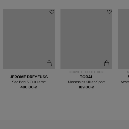
NOUVELLE COLLECTION
N
JEROME DREYFUSS
TORAL
Sac Bobi S Cuir Lamé
Mocassins Killian Sport
Veste
Champagne
Mousse
480,00 €
189,00 €