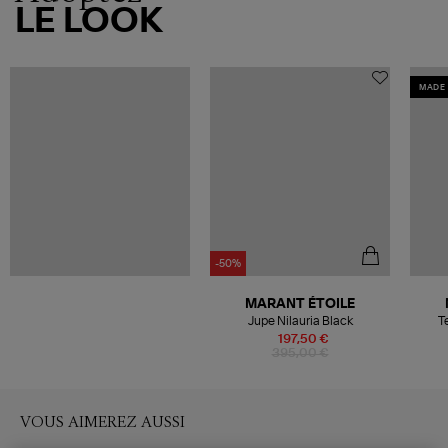
LE LOOK
MADE 
-50%
MARANT ÉTOILE
Jupe Nilauria Black
T
197,50 €
395,00 €
VOUS AIMEREZ AUSSI