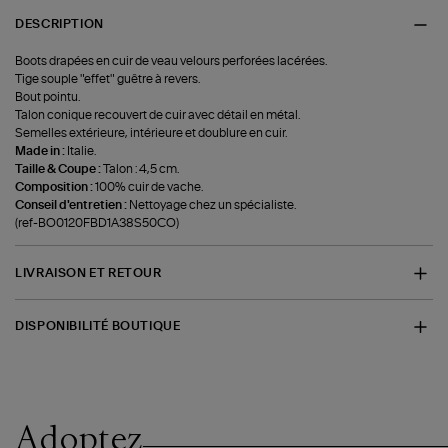
DESCRIPTION
Boots drapées en cuir de veau velours perforées lacérées.
Tige souple "effet" guêtre à revers.
Bout pointu.
Talon conique recouvert de cuir avec détail en métal.
Semelles extérieure, intérieure et doublure en cuir.
Made in :
Italie.
Taille & Coupe :
Talon : 4,5 cm.
Composition :
100% cuir de vache.
Conseil d'entretien :
Nettoyage chez un spécialiste.
(ref-BO0120FBD1A38S50CO)
LIVRAISON ET RETOUR
DISPONIBILITÉ BOUTIQUE
Adoptez