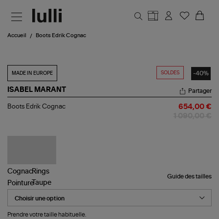
Aller au contenu principal
Accueil
Boots Edrik Cognac
SOLDES
-40%
MADE IN EUROPE
ISABEL MARANT
Partager
Boots
Boots Edrik Cognac
654,00 €
Edrik
1 090,00 €
Cognac
Guide des tailles
Pointure
Prendre votre taille habituelle.