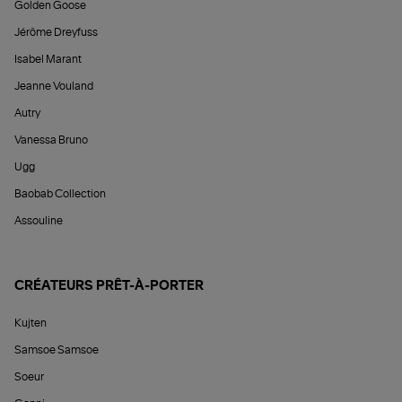
Golden Goose
Jérôme Dreyfuss
Isabel Marant
Jeanne Vouland
Autry
Vanessa Bruno
Ugg
Baobab Collection
Assouline
CRÉATEURS PRÊT-À-PORTER
Kujten
Samsoe Samsoe
Soeur