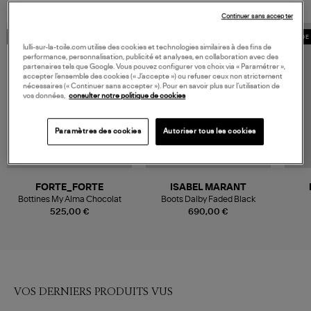
Continuer sans accepter
MADE IN EUROPE
MADE IN EUROPE
MADE 
lulli-sur-la-toile.com utilise des cookies et technologies similaires à des fins de
performance, personnalisation, publicité et analyses, en collaboration avec des
partenaires tels que Google. Vous pouvez configurer vos choix via « Paramétrer »,
accepter l’ensemble des cookies (« J’accepte ») ou refuser ceux non strictement
nécessaires (« Continuer sans accepter »). Pour en savoir plus sur l’utilisation de
vos données,
consulter notre politique de cookies
Paramètres des cookies
Autoriser tous les cookies
FORTE_FORTE
ISABEL MARANT
Bottines My Alma Chocolat
Boots Dalby Faded Black
525,00 €
690,00 €
VOS DERNIERS PRODUITS VUS