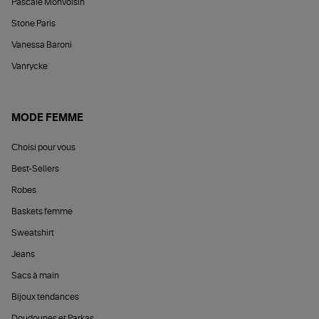
Pascale Monvoisin
Stone Paris
Vanessa Baroni
Vanrycke
MODE FEMME
Choisi pour vous
Best-Sellers
Robes
Baskets femme
Sweatshirt
Jeans
Sacs à main
Bijoux tendances
Doudounes et Parkas