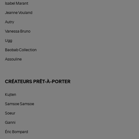
Isabel Marant
Jeanne Vouland
Autry
Vanessa Bruno
Ugg
Baobab Collection
Assouline
CRÉATEURS PRÊT-À-PORTER
Kujten
Samsoe Samsoe
Soeur
Ganni
Éric Bompard