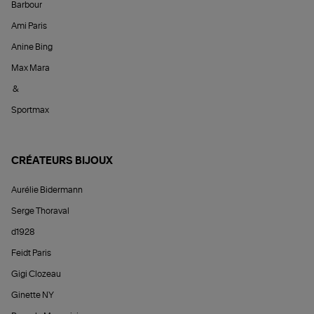
Barbour
Ami Paris
Anine Bing
Max Mara
&
Sportmax
CRÉATEURS BIJOUX
Aurélie Bidermann
Serge Thoraval
d1928
Feidt Paris
Gigi Clozeau
Ginette NY