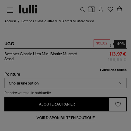
Aller au contenu principal
Accueil
Bottines Classic Ultra Mini Biarritz Mustard Seed
SOLDES
-40%
UGG
Partager
Bottines
Bottines Classic Ultra Mini Biarritz Mustard
113,97 €
Classic
Seed
189,95 €
Ultra
Mini
Guide des tailles
Biarritz
Pointure
Mustard
Seed
Prendre votre taille habituelle.
AJOUTER AU PANIER
VOIR DISPONIBILITÉ EN BOUTIQUE