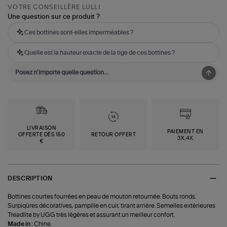
VOTRE CONSEILLÈRE LULLI
Une question sur ce produit ?
Ces bottines sont-elles imperméables ?
Quelle est la hauteur exacte de la tige de ces bottines ?
LIVRAISON
PAIEMENT EN
OFFERTE DÈS 150
RETOUR OFFERT
3X,4X
€
DESCRIPTION
Bottines courtes fourrées en peau de mouton retournée. Bouts ronds.
Surpiqûres décoratives, pampille en cuir, tirant arrière. Semelles extérieures
Treadlite by UGG très légères et assurant un meilleur confort.
Made in :
Chine.