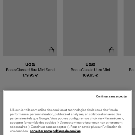
UGG
UGG
Boots Classic Ultra Mini Sand
Boots Classic Ultra Mini
Bot
Unisexe Chestnut
M
179,95 €
169,95 €
Continuer sans accepter
VOS DERNIERS PRODUITS VUS
lulli-sur-la-toile.com utilise des cookies et technologies similaires à des fins de
performance, personnalisation, publicité et analyses, en collaboration avec des
partenaires tels que Google. Vous pouvez configurer vos choix via « Paramétrer »,
accepter l’ensemble des cookies (« J’accepte ») ou refuser ceux non strictement
nécessaires (« Continuer sans accepter »). Pour en savoir plus sur l’utilisation de
vos données,
consulter notre politique de cookies