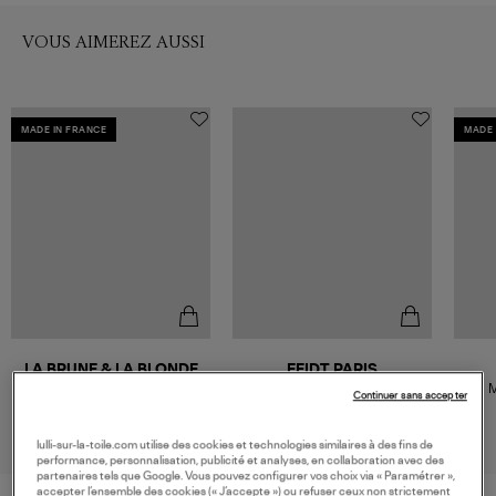
VOUS AIMEREZ AUSSI
MADE IN FRANCE
MADE 
LA BRUNE & LA BLONDE
FEIDT PARIS
Mono Créole Excentrique Or
Créole Pointe Diamants 18
M
Continuer sans accepter
Jaune Diamant
Carats Or Jaune (vendue à
Diam
825,00 €
740,00 €
l'unité)
lulli-sur-la-toile.com utilise des cookies et technologies similaires à des fins de
performance, personnalisation, publicité et analyses, en collaboration avec des
partenaires tels que Google. Vous pouvez configurer vos choix via « Paramétrer »,
accepter l’ensemble des cookies (« J’accepte ») ou refuser ceux non strictement