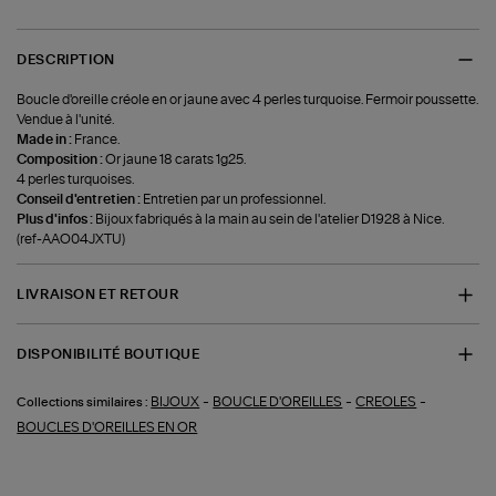
DESCRIPTION
Boucle d'oreille créole en or jaune avec 4 perles turquoise. Fermoir poussette.
Vendue à l'unité.
Made in :
France.
Composition :
Or jaune 18 carats 1g25.
4 perles turquoises.
Conseil d'entretien :
Entretien par un professionnel.
Plus d'infos :
Bijoux fabriqués à la main au sein de l'atelier D1928 à Nice.
(ref-AAO04JXTU)
LIVRAISON ET RETOUR
DISPONIBILITÉ BOUTIQUE
-
-
-
BIJOUX
BOUCLE D'OREILLES
CREOLES
Collections similaires :
BOUCLES D'OREILLES EN OR