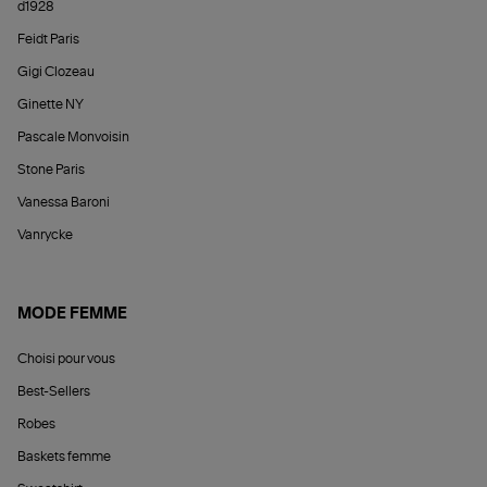
d1928
Feidt Paris
Gigi Clozeau
Ginette NY
Pascale Monvoisin
Stone Paris
Vanessa Baroni
Vanrycke
MODE FEMME
Choisi pour vous
Best-Sellers
Robes
Baskets femme