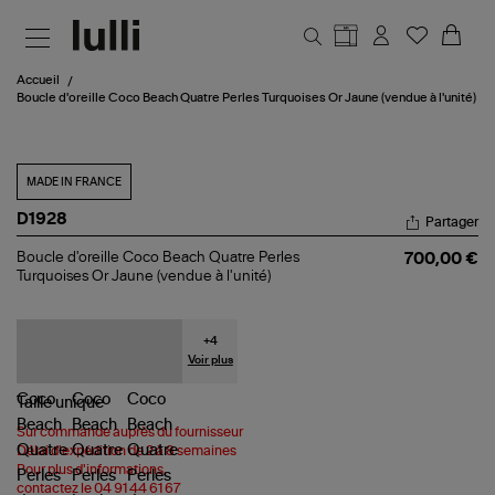
Aller au contenu principal
Accueil
Boucle d'oreille Coco Beach Quatre Perles Turquoises Or Jaune (vendue à l'unité)
MADE IN FRANCE
D1928
Partager
Boucle
Boucle d'oreille Coco Beach Quatre Perles
700,00 €
d'oreille
Turquoises Or Jaune (vendue à l'unité)
Coco
Beach
Quatre
Perles
+
4
Turquoises
Voir plus
Or
Jaune
Taille
unique
(vendue
à
Sur commande auprès du fournisseur
l'unité)
Délai d'expédition de 2 à 8 semaines
Pour plus d'informations,
contactez le 04 91 44 61 67