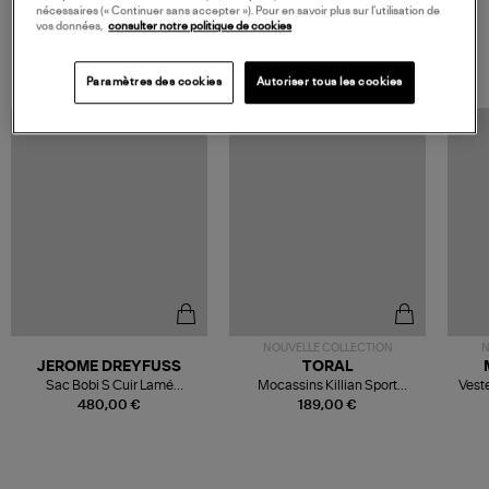
nécessaires (« Continuer sans accepter »). Pour en savoir plus sur l’utilisation de
vos données,
consulter notre politique de cookies
VOS DERNIERS PRODUITS VUS
Paramètres des cookies
Autoriser tous les cookies
NOUVELLE COLLECTION
N
JEROME DREYFUSS
TORAL
Sac Bobi S Cuir Lamé
Mocassins Killian Sport
Veste
Champagne
Mousse
480,00 €
189,00 €