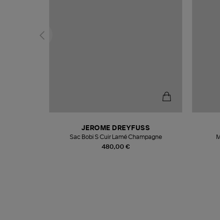
N
JEROME DREYFUSS
te
Sac Bobi S Cuir Lamé Champagne
M
480,00 €