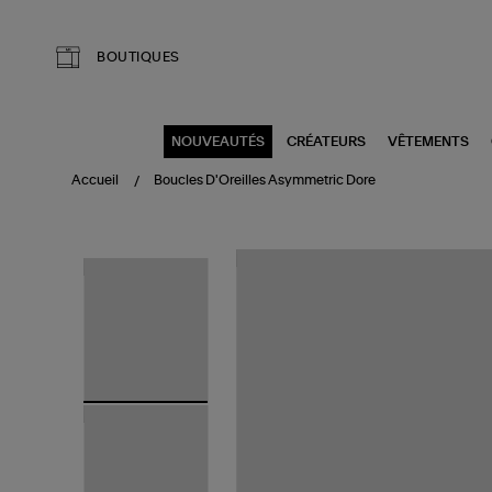
Aller au contenu principal
BOUTIQUES
NOUVEAUTÉS
CRÉATEURS
VÊTEMENTS
Accueil
Boucles D'Oreilles Asymmetric Dore