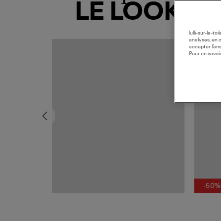
LE LOOK
lulli-sur-la-t
analyses, en 
accepter l’en
Pour en savoir
-50%
 Blanche Or Rose