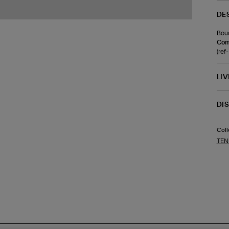
DE
Bouc
Com
(re
LI
DI
Coll
TEN