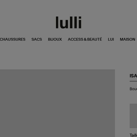
CHAUSSURES
SACS
BIJOUX
ACCESS & BEAUTÉ
LUI
MAISON
IS
Bou
Bouc
D'O
As
Do
Tail