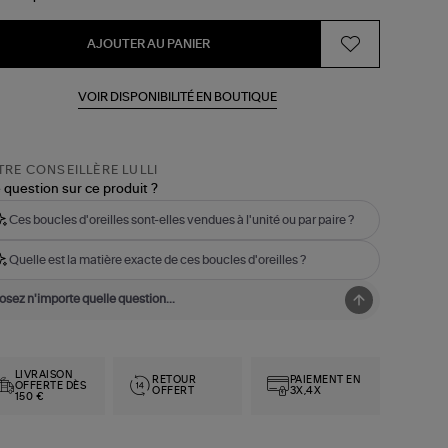
AJOUTER AU PANIER
VOIR DISPONIBILITÉ EN BOUTIQUE
RE CONSEILLÈRE LULLI
 question sur ce produit ?
Ces boucles d'oreilles sont-elles vendues à l'unité ou par paire ?
Quelle est la matière exacte de ces boucles d'oreilles ?
LIVRAISON
RETOUR
PAIEMENT EN
OFFERTE DÈS
OFFERT
3X,4X
150 €