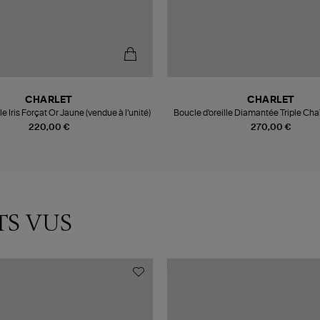
CHARLET
CHARLET
le Iris Forçat Or Jaune (vendue à l'unité)
Boucle d'oreille Diamantée Triple Ch
(vendue à l'unité)
220,00 €
270,00 €
TS VUS