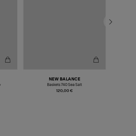
NEW BALANCE
e
Baskets 740 Sea Salt
Veste
120,00 €