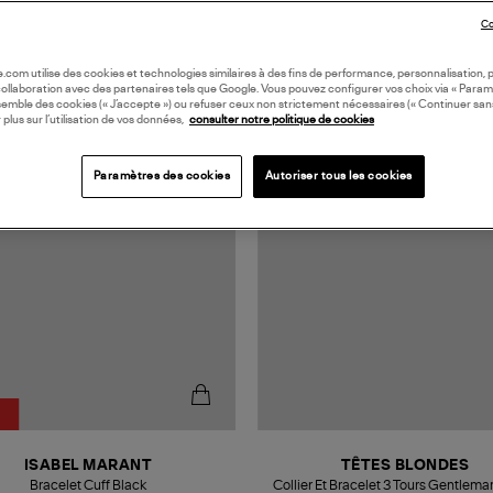
Co
oile.com utilise des cookies et technologies similaires à des fins de performance, personnalisation, p
collaboration avec des partenaires tels que Google. Vous pouvez configurer vos choix via « Param
semble des cookies (« J’accepte ») ou refuser ceux non strictement nécessaires (« Continuer san
MADE IN FRANCE
 plus sur l’utilisation de vos données,
consulter notre politique de cookies
Paramètres des cookies
Autoriser tous les cookies
ISABEL MARANT
TÊTES BLONDES
Bracelet Cuff Black
Collier Et Bracelet 3 Tours Gentlem