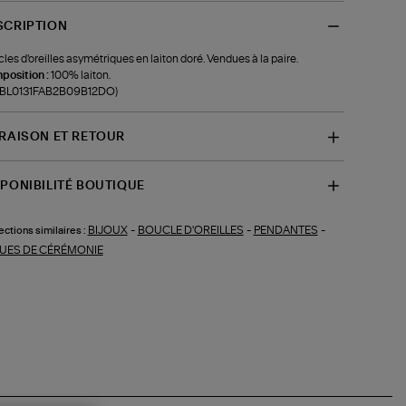
SCRIPTION
les d'oreilles asymétriques en laiton doré. Vendues à la paire.
position :
100% laiton.
f-BL0131FAB2B09B12DO)
VRAISON ET RETOUR
SPONIBILITÉ BOUTIQUE
BIJOUX
-
BOUCLE D'OREILLES
-
PENDANTES
-
ections similaires :
UES DE CÉRÉMONIE