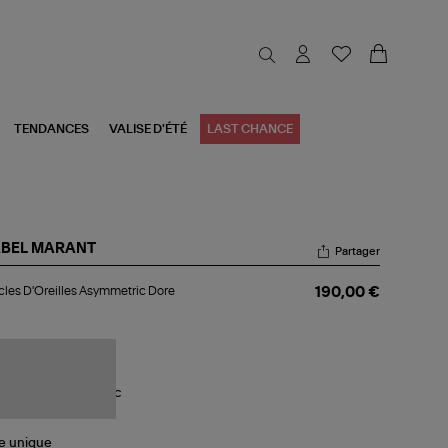
TENDANCES
VALISE D'ÉTÉ
LAST CHANCE
ABEL MARANT
Partager
cles
les D'Oreilles Asymmetric Dore
190,00 €
reilles
ymmetric
re
le
unique