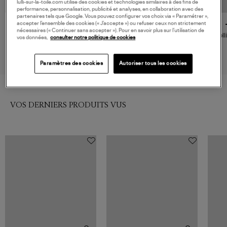
lulli-sur-la-toile.com utilise des cookies et technologies similaires à des fins de
performance, personnalisation, publicité et analyses, en collaboration avec des
partenaires tels que Google. Vous pouvez configurer vos choix via « Paramétrer »,
accepter l’ensemble des cookies (« J’accepte ») ou refuser ceux non strictement
GINETTE NY
GACHON POTHIER
nécessaires (« Continuer sans accepter »). Pour en savoir plus sur l’utilisation de
Bracelet Multi Perles Nacre,
Bracelet Kaya Nude
Coll
vos données,
consulter notre politique de cookies
Collection Fête des Mères
A
210,00 €
190,00 €
Paramètres des cookies
Autoriser tous les cookies
VOS DERNIERS PRODUITS VUS