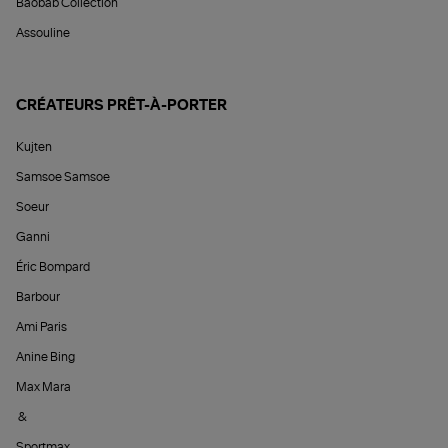
Baobab Collection
Assouline
CRÉATEURS PRÊT-À-PORTER
Kujten
Samsoe Samsoe
Soeur
Ganni
Éric Bompard
Barbour
Ami Paris
Anine Bing
Max Mara
&
Sportmax