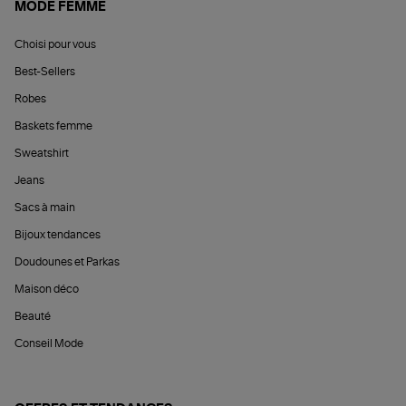
MODE FEMME
Choisi pour vous
Best-Sellers
Robes
Baskets femme
Sweatshirt
Jeans
Sacs à main
Bijoux tendances
Doudounes et Parkas
Maison déco
Beauté
Conseil Mode