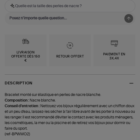
Quelle est la taille des perles de nacre ?
LIVRAISON
PAIEMENT EN
OFFERTE DÈS 150
RETOUR OFFERT
3X,4X
€
DESCRIPTION
Bracelet monté sur élastique en perles de nacre blanche.
Composition :
Nacre blanche.
Conseil d'entretien :
Nettoyez vos bijoux régulièrement avec un chiffon doux
et un peu d'eau, laissez-les sécher à l'air libre avant de les porter à nouveau ou
les ranger. Il est recommandé d'éviter le contact avec les produits ménagers,
les cosmétiques, la mer ou la piscine et de retirez vos bijoux pour dormir ou
faire du sport.
(ref-BPWMO2)