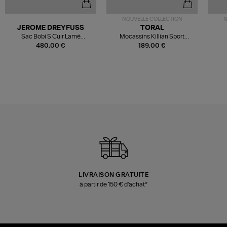
NOUVELLE COLLECTION
N
JEROME DREYFUSS
TORAL
Sac Bobi S Cuir Lamé
Mocassins Killian Sport
Champagne
Mousse
480,00 €
189,00 €
LIVRAISON GRATUITE
à partir de 150 € d'achat*