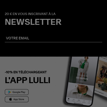
20 € EN VOUS INSCRIVANT À LA
NEWSLETTER
-10% EN TÉLÉCHARGEANT
L'APP LULLI