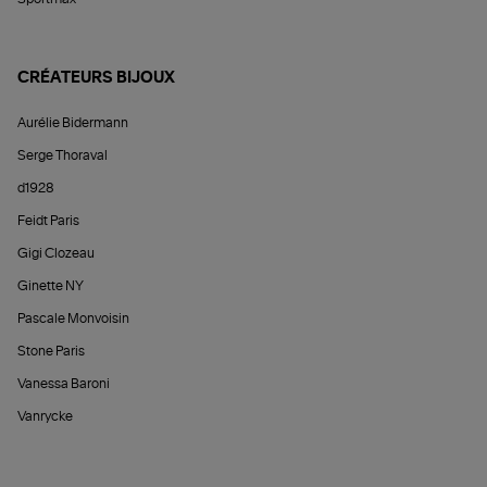
CRÉATEURS BIJOUX
Aurélie Bidermann
Serge Thoraval
d1928
Feidt Paris
Gigi Clozeau
Ginette NY
Pascale Monvoisin
Stone Paris
Vanessa Baroni
Vanrycke