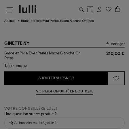
Aller au contenu principal
Accueil
Bracelet Pixie Ever Perles Nacre Blanche Or Rose
GINETTE NY
Partager
Bracelet
Bracelet Pixie Ever Perles Nacre Blanche Or
210,00 €
Pixie
Rose
Ever
Taille
unique
Perles
Nacre
Blanche
AJOUTER AU PANIER
Or
Rose
VOIR DISPONIBILITÉ EN BOUTIQUE
VOTRE CONSEILLÈRE LULLI
Une question sur ce produit ?
Ce bracelet est-il réglable ?