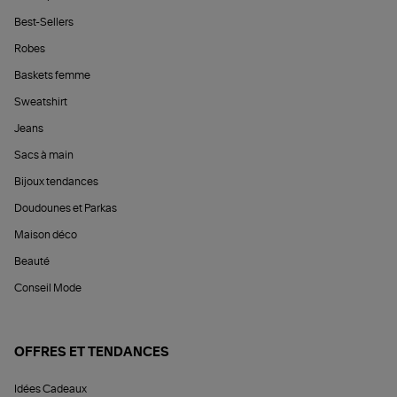
Best-Sellers
Robes
Baskets femme
Sweatshirt
Jeans
Sacs à main
Bijoux tendances
Doudounes et Parkas
Maison déco
Beauté
Conseil Mode
OFFRES ET TENDANCES
Idées Cadeaux