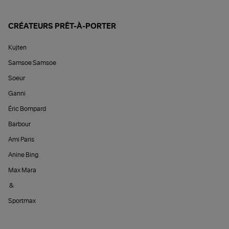
CRÉATEURS PRÊT-À-PORTER
Kujten
Samsoe Samsoe
Soeur
Ganni
Éric Bompard
Barbour
Ami Paris
Anine Bing
Max Mara
&
Sportmax