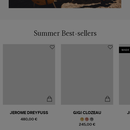
Summer Best-sellers
MADE 
JEROME DREYFUSS
GIGI CLOZEAU
J
480,00 €
245,00 €