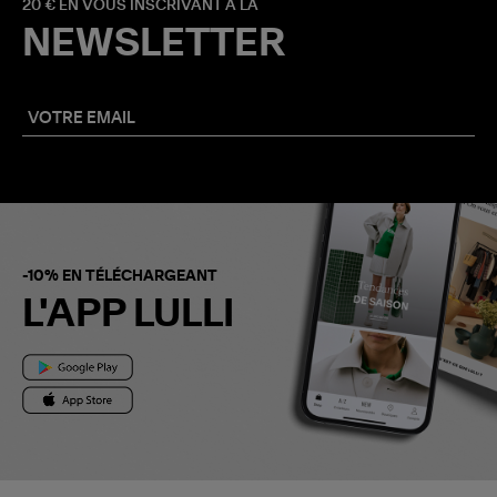
20 € EN VOUS INSCRIVANT À LA
NEWSLETTER
-10% EN TÉLÉCHARGEANT
L'APP LULLI