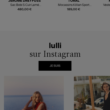
JEROME DREYFUSS
TORAL
Sac Bobi S Cuir Lamé
Mocassins Killian Sport
Veste
Champagne
Mousse
480,00 €
189,00 €
lulli
sur Instagram
JE SUIS