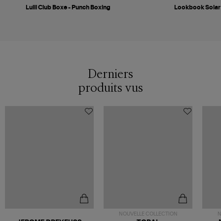
Lulli Club Boxe - Punch Boxing
Lookbook Solar
Derniers
produits vus
NOUVELLE COLLECTION
N