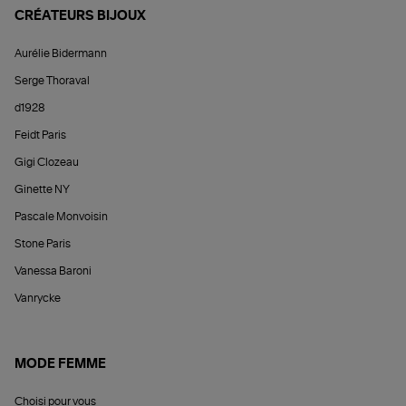
CRÉATEURS BIJOUX
Aurélie Bidermann
Serge Thoraval
d1928
Feidt Paris
Gigi Clozeau
Ginette NY
Pascale Monvoisin
Stone Paris
Vanessa Baroni
Vanrycke
MODE FEMME
Choisi pour vous