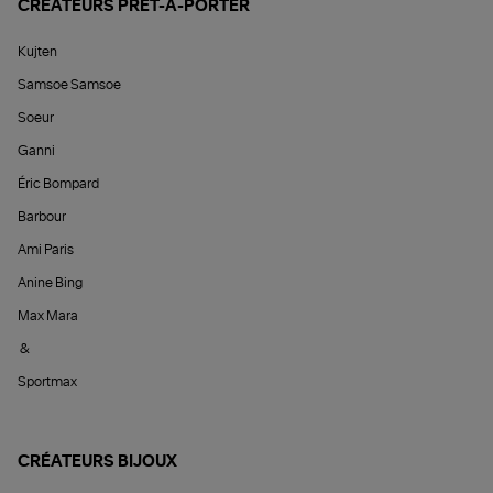
CRÉATEURS PRÊT-À-PORTER
Kujten
Samsoe Samsoe
Soeur
Ganni
Éric Bompard
Barbour
Ami Paris
Anine Bing
Max Mara
&
Sportmax
CRÉATEURS BIJOUX