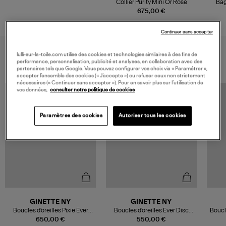
Collier Purity Mini Or Rose
Bag
675,00 €
Continuer sans accepter
VOUS AIMEREZ AUSSI
lulli-sur-la-toile.com utilise des cookies et technologies similaires à des fins de
performance, personnalisation, publicité et analyses, en collaboration avec des
partenaires tels que Google. Vous pouvez configurer vos choix via « Paramétrer »,
accepter l’ensemble des cookies (« J’accepte ») ou refuser ceux non strictement
nécessaires (« Continuer sans accepter »). Pour en savoir plus sur l’utilisation de
vos données,
consulter notre politique de cookies
Paramètres des cookies
Autoriser tous les cookies
GINETTE NY
GINETTE NY
Boucles d'oreilles Pixie Ever
Boucles d'oreilles Ever Disc
Boucle
Disc Nacre Noir Or Rose
Nacre Noire Or Blanc
650,00 €
550,00 €