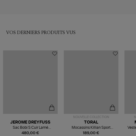
VOS DERNIERS PRODUITS VUS
NOUVELLE COLLECTION
N
JEROME DREYFUSS
TORAL
Sac Bobi S Cuir Lamé
Mocassins Killian Sport
Veste
Champagne
Mousse
480,00 €
189,00 €