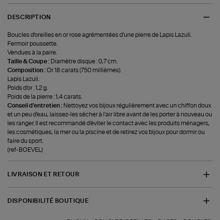
DESCRIPTION
Boucles d'oreilles en or rose agrémentées d'une pierre de Lapis Lazuli.
Fermoir poussette.
Vendues à la paire.
Taille & Coupe :
Diamètre disque : 0,7 cm.
Composition :
Or 18 carats (750 millièmes).
Lapis Lazuli.
Poids d'or : 1,2 g.
Poids de la pierre : 1,4 carats.
Conseil d'entretien :
Nettoyez vos bijoux régulièrement avec un chiffon doux
et un peu d'eau, laissez-les sécher à l'air libre avant de les porter à nouveau ou
les ranger. Il est recommandé d'éviter le contact avec les produits ménagers,
les cosmétiques, la mer ou la piscine et de retirez vos bijoux pour dormir ou
faire du sport.
(ref-BOEVEL)
LIVRAISON ET RETOUR
DISPONIBILITÉ BOUTIQUE