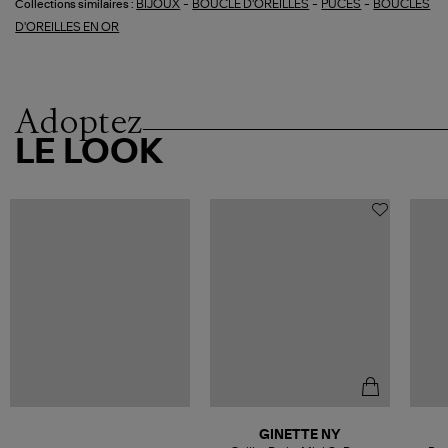
-
-
-
BIJOUX
BOUCLE D'OREILLES
PUCES
BOUCLES
Collections similaires :
D'OREILLES EN OR
Adoptez
LE LOOK
GINETTE NY