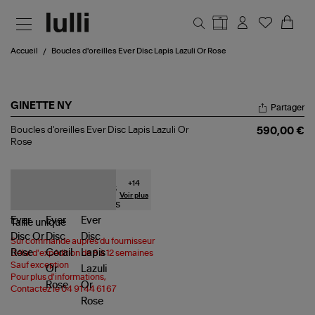
Aller au contenu principal
Accueil
Boucles d'oreilles Ever Disc Lapis Lazuli Or Rose
GINETTE NY
Partager
Boucles
Boucles d'oreilles Ever Disc Lapis Lazuli Or
590,00 €
d'oreilles
Rose
Ever
Disc
Lapis
Lazuli
+
14
Or
Voir plus
Rose
Taille
unique
Sur commande auprès du fournisseur
Délai d'expédition de 8 à 12 semaines
Sauf exception
Pour plus d'informations,
Contactez le 04 91 44 61 67