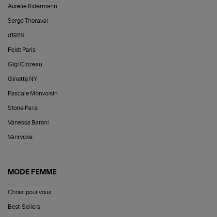
Aurélie Bidermann
Serge Thoraval
d1928
Feidt Paris
Gigi Clozeau
Ginette NY
Pascale Monvoisin
Stone Paris
Vanessa Baroni
Vanrycke
MODE FEMME
Choisi pour vous
Best-Sellers