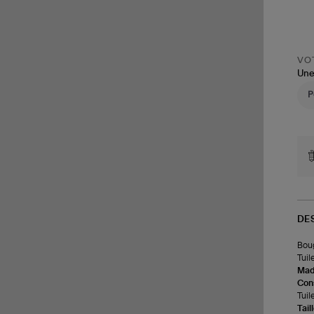
VOT
Une
DE
Boug
Tuile
Made
Cons
Tuil
Tail