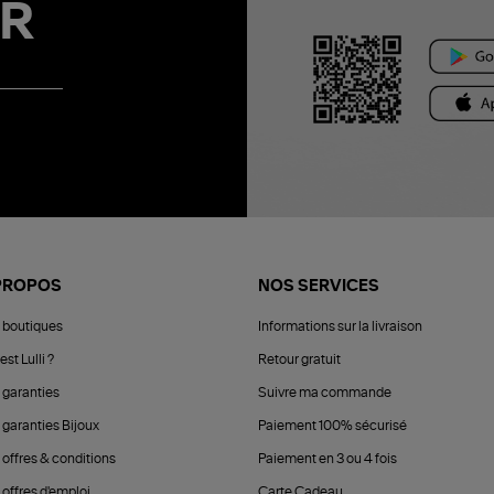
R
PROPOS
NOS SERVICES
 boutiques
Informations sur la livraison
est Lulli ?
Retour gratuit
 garanties
Suivre ma commande
 garanties Bijoux
Paiement 100% sécurisé
 offres & conditions
Paiement en 3 ou 4 fois
offres d'emploi
Carte Cadeau