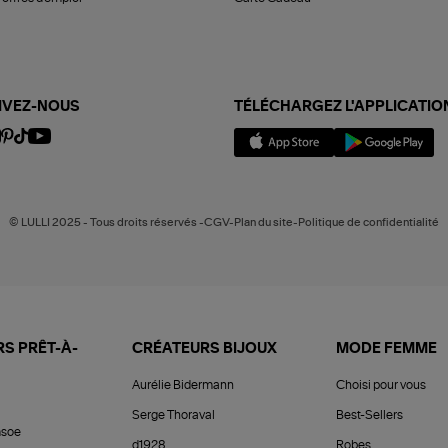
IVEZ-NOUS
TÉLÉCHARGEZ L'APPLICATIO
© LULLI 2025 - Tous droits réservés -CGV-Plan du site-Politique de confidentialité
S PRÊT-À-
CRÉATEURS BIJOUX
MODE FEMME
Aurélie Bidermann
Choisi pour vous
Serge Thoraval
Best-Sellers
soe
d1928
Robes