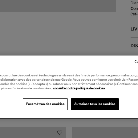
Diam
Com
(re
LI
DI
Co
oile.com utilise des cookies et technologies similaires à des fins de performance, personnalisation, p
collaboration avec des partenaires tels que Google. Vous pouvez configurer vos choix via « Param
semble des cookies (« J’accepte ») ou refuser ceux non strictement nécessaires (« Continuer san
 plus sur l’utilisation de vos données,
consulter notre politique de cookies
Paramètres des cookies
Autoriser tous les cookies
TS VUS