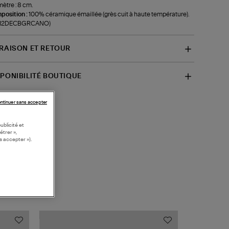
ètre : 8 cm.
position :
100% céramique émaillée (grès cuit à haute température).
f-12DECBGRCANO)
VRAISON ET RETOUR
SPONIBILITÉ BOUTIQUE
ntinuer sans accepter
ublicité et
étrer »,
s accepter »).