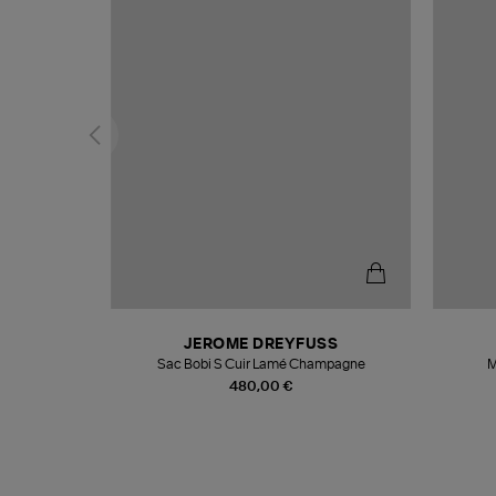
N
JEROME DREYFUSS
te
Sac Bobi S Cuir Lamé Champagne
M
480,00 €