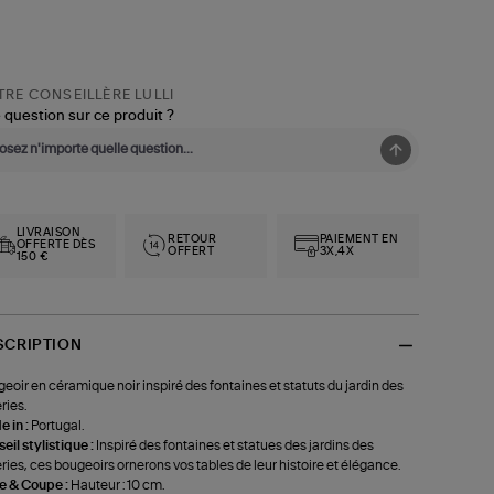
RE CONSEILLÈRE LULLI
 question sur ce produit ?
LIVRAISON
RETOUR
PAIEMENT EN
OFFERTE DÈS
OFFERT
3X,4X
150 €
SCRIPTION
eoir en céramique noir inspiré des fontaines et statuts du jardin des
ries.
 in :
Portugal.
eil stylistique :
Inspiré des fontaines et statues des jardins des
eries, ces bougeoirs ornerons vos tables de leur histoire et élégance.
le & Coupe :
Hauteur : 10 cm.