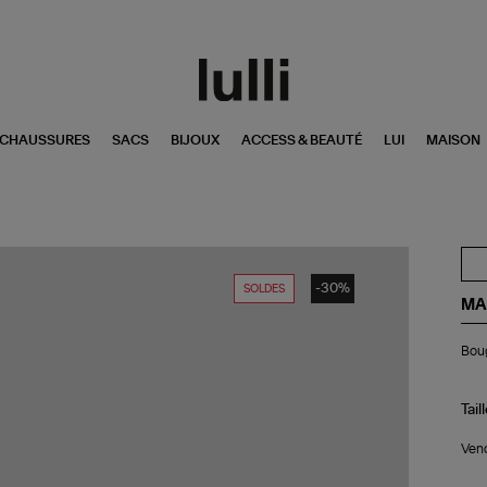
CHAUSSURES
SACS
BIJOUX
ACCESS & BEAUTÉ
LUI
MAISON
-30%
SOLDES
MA
Bou
Boug
Cas
Noi
Tail
Vend