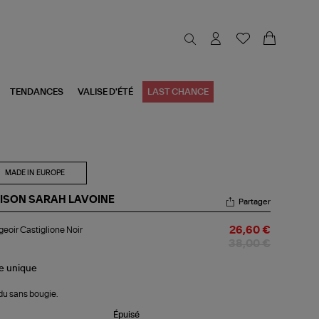
TENDANCES
VALISE D'ÉTÉ
LAST CHANCE
MADE IN EUROPE
ISON SARAH LAVOINE
Partager
geoir
eoir Castiglione Noir
26,60 €
tiglione
r
38,00 €
le
unique
u sans bougie.
Épuisé