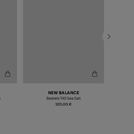
NEW BALANCE
e
Baskets 740 Sea Salt
Veste
120,00 €