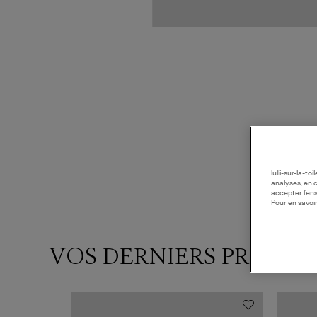
lulli-sur-la-t
analyses, en 
accepter l’en
Pour en savoir
VOS DERNIERS PRODUI