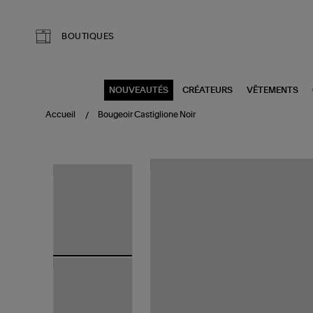
Aller au contenu principal
BOUTIQUES
NOUVEAUTÉS
CRÉATEURS
VÊTEMENTS
Accueil
Bougeoir Castiglione Noir