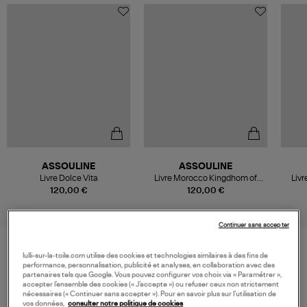
ASSOULINE
ASSOULINE
Livre Dolce Vita
Livre Morocco Kingdhom of
Liv
Light
120,00 €
120,00 €
Continuer sans accepter
lulli-sur-la-toile.com utilise des cookies et technologies similaires à des fins de
VOS DERNIERS PRODUITS VUS
performance, personnalisation, publicité et analyses, en collaboration avec des
partenaires tels que Google. Vous pouvez configurer vos choix via « Paramétrer »,
accepter l’ensemble des cookies (« J’accepte ») ou refuser ceux non strictement
nécessaires (« Continuer sans accepter »). Pour en savoir plus sur l’utilisation de
vos données,
consulter notre politique de cookies