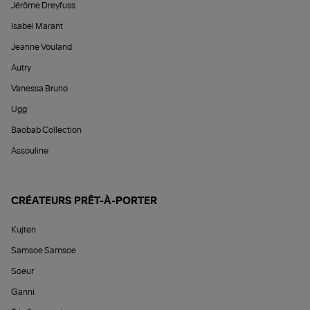
Jérôme Dreyfuss
Isabel Marant
Jeanne Vouland
Autry
Vanessa Bruno
Ugg
Baobab Collection
Assouline
CRÉATEURS PRÊT-À-PORTER
Kujten
Samsoe Samsoe
Soeur
Ganni