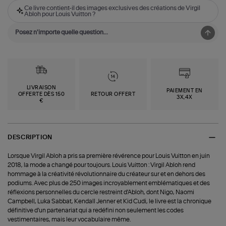
Ce livre contient-il des images exclusives des créations de Virgil
Abloh pour Louis Vuitton ?
LIVRAISON
PAIEMENT EN
OFFERTE DÈS 150
RETOUR OFFERT
3X,4X
€
DESCRIPTION
Lorsque Virgil Abloh a pris sa première révérence pour Louis Vuitton en juin
2018, la mode a changé pour toujours. Louis Vuitton : Virgil Abloh rend
hommage à la créativité révolutionnaire du créateur sur et en dehors des
podiums. Avec plus de 250 images incroyablement emblématiques et des
réflexions personnelles du cercle restreint d'Abloh, dont Nigo, Naomi
Campbell, Luka Sabbat, Kendall Jenner et Kid Cudi, le livre est la chronique
définitive d'un partenariat qui a redéfini non seulement les codes
vestimentaires, mais leur vocabulaire même.