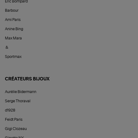
Éric Bompard
Barbour
Ami Paris
Anine Bing
Max Mara
&
Sportmax
CRÉATEURS BIJOUX
Aurélie Bidermann
Serge Thoraval
d1928
Feidt Paris
Gigi Clozeau