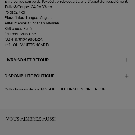
En raison de son poids, l'expédition de cet article fait l'objet d'un supplément.
Taille & Coupe :
24,2 x 33 cm.
Poids : 2,7 kg.
Plus d'infos :
Langue : Anglais.
Auteur : Anders Christian Madsen.
359 pages. Relié.
Éditions : Assouline.
ISBN : 9781649801524.
(ref-LOUISVUITTONCART)
LIVRAISON ET RETOUR
DISPONIBILITÉ BOUTIQUE
-
MAISON
DECORATION D'INTERIEUR
Collections similaires :
VOUS AIMEREZ AUSSI