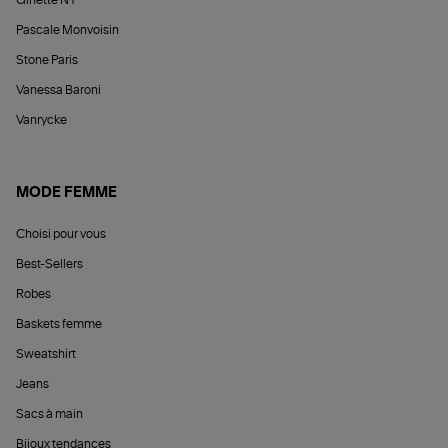
Ginette NY
Pascale Monvoisin
Stone Paris
Vanessa Baroni
Vanrycke
MODE FEMME
Choisi pour vous
Best-Sellers
Robes
Baskets femme
Sweatshirt
Jeans
Sacs à main
Bijoux tendances