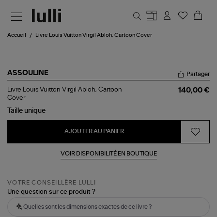
Aller au contenu principal
Accueil
Livre Louis Vuitton Virgil Abloh, Cartoon Cover
ASSOULINE
Partager
Livre
Livre Louis Vuitton Virgil Abloh, Cartoon
140,00 €
Louis
Cover
Vuitton
Taille
unique
Virgil
Abloh,
Cartoon
AJOUTER AU PANIER
Cover
VOIR DISPONIBILITÉ EN BOUTIQUE
VOTRE CONSEILLÈRE LULLI
Une question sur ce produit ?
Quelles sont les dimensions exactes de ce livre ?