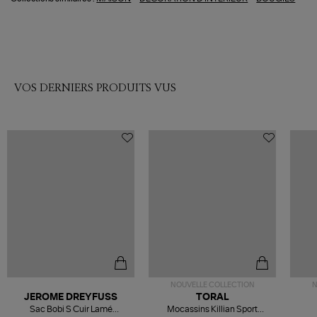
VOS DERNIERS PRODUITS VUS
NOUVELLE COLLECTION
N
JEROME DREYFUSS
TORAL
Sac Bobi S Cuir Lamé
Mocassins Killian Sport