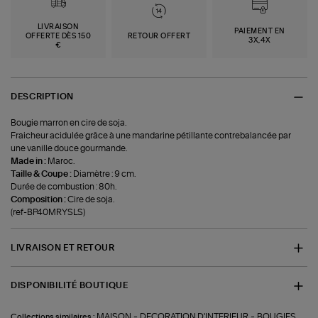
LIVRAISON
PAIEMENT EN
OFFERTE DÈS 150
RETOUR OFFERT
3X,4X
€
DESCRIPTION
Bougie marron en cire de soja.
Fraicheur acidulée grâce à une mandarine pétillante contrebalancée par
une vanille douce gourmande.
Made in :
Maroc.
Taille & Coupe :
Diamètre : 9 cm.
Durée de combustion : 80h.
Composition :
Cire de soja.
(ref-BP40MRYSLS)
LIVRAISON ET RETOUR
DISPONIBILITÉ BOUTIQUE
-
-
MAISON
DECORATION D'INTERIEUR
BOUGIES
Collections similaires :