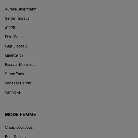
Aurélie Bidermann
Serge Thoraval
d1928
Feidt Paris
Gigi Clozeau
Ginette NY
Pascale Monvoisin
Stone Paris
Vanessa Baroni
Vanrycke
MODE FEMME
Choisi pour vous
Best-Sellers