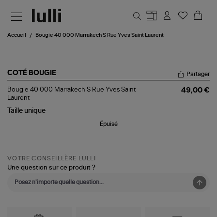
Aller au contenu principal
Accueil
Bougie 40 000 Marrakech S Rue Yves Saint Laurent
COTÉ BOUGIE
Partager
Bougie
Bougie 40 000 Marrakech S Rue Yves Saint
49,00 €
40
Laurent
000
Taille
unique
Marrakech
S
Épuisé
Rue
Yves
Saint
Laurent
VOTRE CONSEILLÈRE LULLI
Une question sur ce produit ?