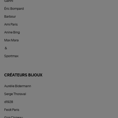
Ganni
Éric Bompard
Barbour
Ami Paris
Anine Bing
Max Mara
&
Sportmax
CRÉATEURS BIJOUX
Aurélie Bidermann
Serge Thoraval
d1928
Feidt Paris
Gigi Clozeau