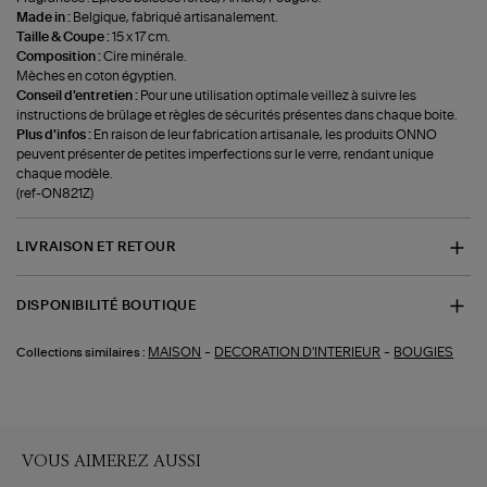
Made in :
Belgique, fabriqué artisanalement.
Taille & Coupe :
15 x 17 cm.
Composition :
Cire minérale.
Mèches en coton égyptien.
Conseil d'entretien :
Pour une utilisation optimale veillez à suivre les
instructions de brûlage et règles de sécurités présentes dans chaque boite.
Plus d'infos :
En raison de leur fabrication artisanale, les produits ONNO
peuvent présenter de petites imperfections sur le verre, rendant unique
chaque modèle.
(ref-ON821Z)
LIVRAISON ET RETOUR
DISPONIBILITÉ BOUTIQUE
-
-
MAISON
DECORATION D'INTERIEUR
BOUGIES
Collections similaires :
VOUS AIMEREZ AUSSI