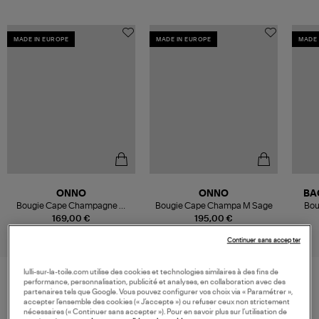
MADE IN EUROPE
MADE IN EUROPE
MADE 
ONNO
ONNO
BA
Bougie Cape Champagne M
Bougie Cape Champa M Sage
Bou
Sauge
169,00 €
195,00 €
Continuer sans accepter
lulli-sur-la-toile.com utilise des cookies et technologies similaires à des fins de
performance, personnalisation, publicité et analyses, en collaboration avec des
partenaires tels que Google. Vous pouvez configurer vos choix via « Paramétrer »,
VOS DERNIERS PRODUITS VUS
accepter l’ensemble des cookies (« J’accepte ») ou refuser ceux non strictement
nécessaires (« Continuer sans accepter »). Pour en savoir plus sur l’utilisation de