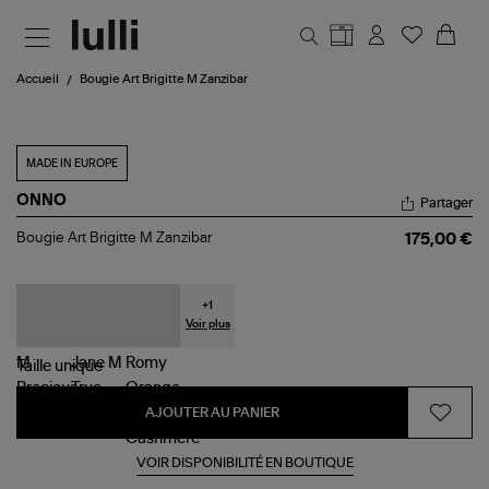
Aller au contenu principal
Accueil
Bougie Art Brigitte M Zanzibar
MADE IN EUROPE
ONNO
Partager
Bougie
Bougie Art Brigitte M Zanzibar
175,00 €
Art
Brigitte
M
Zanzibar
+
1
Voir plus
Taille
unique
AJOUTER AU PANIER
VOIR DISPONIBILITÉ EN BOUTIQUE