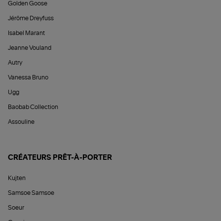
Golden Goose
Jérôme Dreyfuss
Isabel Marant
Jeanne Vouland
Autry
Vanessa Bruno
Ugg
Baobab Collection
Assouline
CRÉATEURS PRÊT-À-PORTER
Kujten
Samsoe Samsoe
Soeur