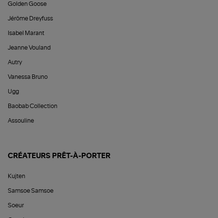
Golden Goose
Jérôme Dreyfuss
Isabel Marant
Jeanne Vouland
Autry
Vanessa Bruno
Ugg
Baobab Collection
Assouline
CRÉATEURS PRÊT-À-PORTER
Kujten
Samsoe Samsoe
Soeur