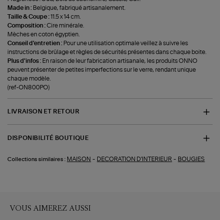
Made in :
Belgique, fabriqué artisanalement.
Taille & Coupe :
11.5 x 14 cm.
Composition :
Cire minérale.
Mèches en coton égyptien.
Conseil d'entretien :
Pour une utilisation optimale veillez à suivre les
instructions de brûlage et règles de sécurités présentes dans chaque boite.
Plus d'infos :
En raison de leur fabrication artisanale, les produits ONNO
peuvent présenter de petites imperfections sur le verre, rendant unique
chaque modèle.
(ref-ON800PO)
LIVRAISON ET RETOUR
DISPONIBILITÉ BOUTIQUE
-
-
MAISON
DECORATION D'INTERIEUR
BOUGIES
Collections similaires :
VOUS AIMEREZ AUSSI