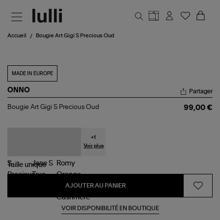
Aller au contenu principal
Accueil
Bougie Art Gigi S Precious Oud
MADE IN EUROPE
ONNO
Partager
Bougie
Bougie Art Gigi S Precious Oud
99,00 €
Art
Gigi
S
Precious
+
1
Oud
Voir plus
Taille
unique
AJOUTER AU PANIER
VOIR DISPONIBILITÉ EN BOUTIQUE