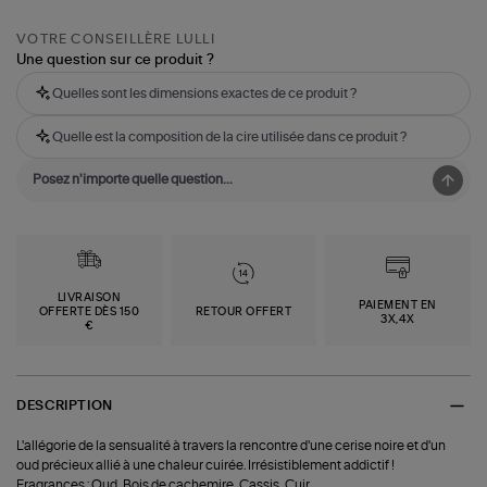
VOTRE CONSEILLÈRE LULLI
Une question sur ce produit ?
Quelles sont les dimensions exactes de ce produit ?
Quelle est la composition de la cire utilisée dans ce produit ?
LIVRAISON
PAIEMENT EN
OFFERTE DÈS 150
RETOUR OFFERT
3X,4X
€
DESCRIPTION
L'allégorie de la sensualité à travers la rencontre d'une cerise noire et d'un
oud précieux allié à une chaleur cuirée. Irrésistiblement addictif !
Fragrances : Oud, Bois de cachemire, Cassis, Cuir.