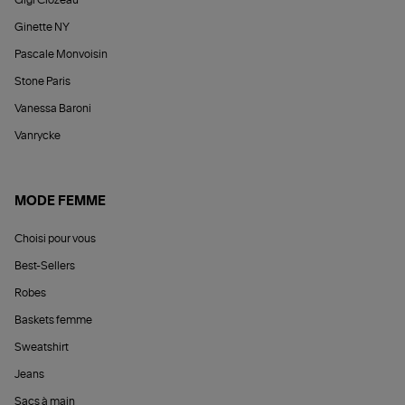
Ginette NY
Pascale Monvoisin
Stone Paris
Vanessa Baroni
Vanrycke
MODE FEMME
Choisi pour vous
Best-Sellers
Robes
Baskets femme
Sweatshirt
Jeans
Sacs à main