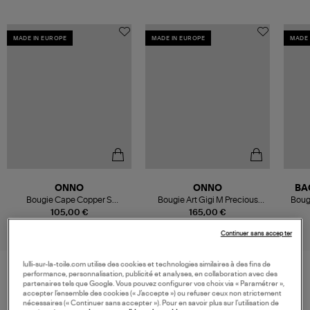
MADE IN EUROPE
MADE IN EUROPE
MADE 
ONNO
ONNO
BA
Bougie Cape Copper S
Bougie Art Gigi M Precious
Boug
Zanzibar
Oud
105,00 €
165,00 €
Continuer sans accepter
lulli-sur-la-toile.com utilise des cookies et technologies similaires à des fins de
performance, personnalisation, publicité et analyses, en collaboration avec des
partenaires tels que Google. Vous pouvez configurer vos choix via « Paramétrer »,
VOS DERNIERS PRODUITS VUS
accepter l’ensemble des cookies (« J’accepte ») ou refuser ceux non strictement
nécessaires (« Continuer sans accepter »). Pour en savoir plus sur l’utilisation de