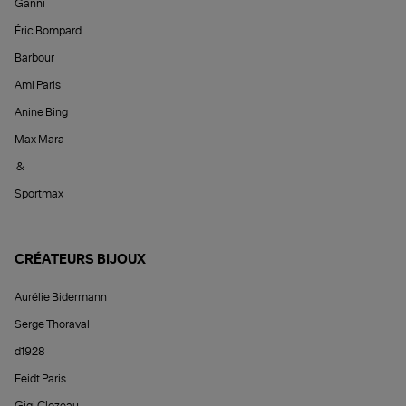
Ganni
Éric Bompard
Barbour
Ami Paris
Anine Bing
Max Mara
&
Sportmax
CRÉATEURS BIJOUX
Aurélie Bidermann
Serge Thoraval
d1928
Feidt Paris
Gigi Clozeau