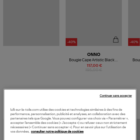
-40%
-40%
ONNO
Bougie Cape Artistic Black M
Boug
São Tomé
117,00 €
195,00 €
Continuer sans accepter
VOS DERNIERS PRODUITS VUS
lulli-sur-la-toile.com utilise des cookies et technologies similaires à des fins de
performance, personnalisation, publicité et analyses, en collaboration avec des
partenaires tels que Google. Vous pouvez configurer vos choix via « Paramétrer »,
accepter l’ensemble des cookies (« J’accepte ») ou refuser ceux non strictement
nécessaires (« Continuer sans accepter »). Pour en savoir plus sur l’utilisation de
vos données,
consulter notre politique de cookies