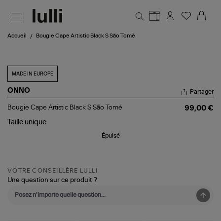
Aller au contenu principal
Accueil
Bougie Cape Artistic Black S São Tomé
MADE IN EUROPE
ONNO
Partager
Bougie
Bougie Cape Artistic Black S São Tomé
99,00 €
Cape
Artistic
Taille
unique
Black
Épuisé
S
São
Tomé
VOTRE CONSEILLÈRE LULLI
Une question sur ce produit ?