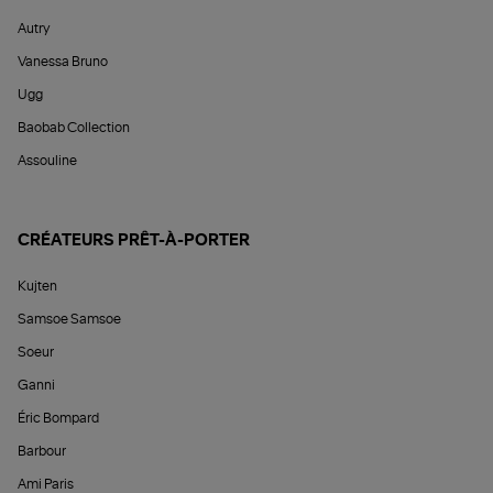
Autry
Vanessa Bruno
Ugg
Baobab Collection
Assouline
CRÉATEURS PRÊT-À-PORTER
Kujten
Samsoe Samsoe
Soeur
Ganni
Éric Bompard
Barbour
Ami Paris