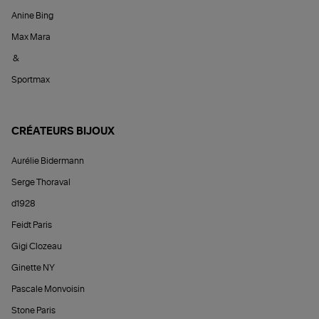
Anine Bing
Max Mara
&
Sportmax
CRÉATEURS BIJOUX
Aurélie Bidermann
Serge Thoraval
d1928
Feidt Paris
Gigi Clozeau
Ginette NY
Pascale Monvoisin
Stone Paris