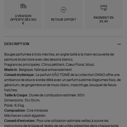
LIVRAISON
PAIEMENT EN
OFFERTE DÈS 150
RETOUR OFFERT
3X,4X
€
DESCRIPTION
Bougie parfumée à trois mèches, en argile taillé à la main recouverte de
peinture brute noire avec des dessins blancs.
Fragrances principales : Citrus pétillant, Cœur Floral, Musc.
Made in :
Belgique, fabriqué artisanalement.
Conseil stylistique :
Le parfum SÃO TOMÉ de la collection ONNO offre une
ambiance de douce soirée d'été avec un parfum sublime d'agrumes frais, de
géranium, de gingembre et de musc blanc, insectifuge, bouquet de fleurs
fraîches.
Taille & Coupe :
Durée de combustion estimée : 65 h.
Dimensions : 13 x 13 cm.
Poids : 6,5 kg.
Composition :
Cire minérale.
Mèches en coton égyptien.
Conseil d'entretien :
Pour une utilisation optimale veillez à suivre les
instructions de brûlage et règles de sécurités présentes dans chaque boite.