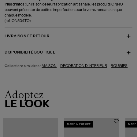
Plus d'infos :
En raison de leur fabrication artisanale, les produits ONNO
peuvent présenter de petites imperfections sur le verre, rendant unique
chaque modèle.
(ref-ON504TO)
LIVRAISON ET RETOUR
DISPONIBILITÉ BOUTIQUE
-
-
MAISON
DECORATION D'INTERIEUR
BOUGIES
Collections similaires :
Adoptez
LE LOOK
MADE IN EUROPE
MADE 