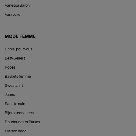
Vanessa Baroni
Vanrycke
MODE FEMME
Choisi pour vous
Best-Sellers
Robes
Baskets femme
Sweatshirt
Jeans
Sacs à main
Bijoux tendances
Doudounes et Parkas
Maison déco