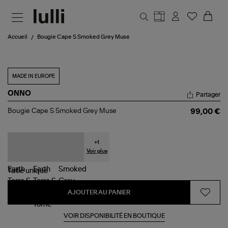
Aller au contenu principal
Accueil
Bougie Cape S Smoked Grey Muse
MADE IN EUROPE
ONNO
Partager
Bougie
Bougie Cape S Smoked Grey Muse
99,00 €
Cape
S
Smoked
Grey
+
1
Muse
Voir plus
Taille
unique
AJOUTER AU PANIER
VOIR DISPONIBILITÉ EN BOUTIQUE