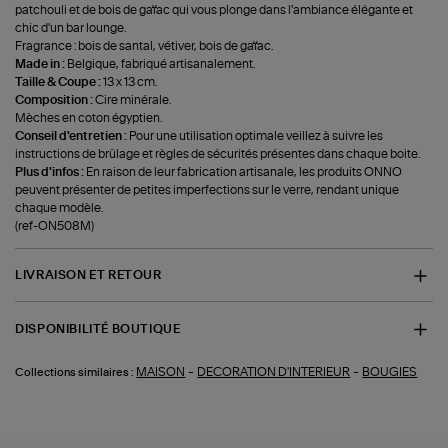
patchouli et de bois de gaïac qui vous plonge dans l'ambiance élégante et
chic d'un bar lounge.
Fragrance : bois de santal, vétiver, bois de gaïac.
Made in :
Belgique, fabriqué artisanalement.
Taille & Coupe :
13 x 13 cm.
Composition :
Cire minérale.
Mèches en coton égyptien.
Conseil d'entretien :
Pour une utilisation optimale veillez à suivre les
instructions de brûlage et règles de sécurités présentes dans chaque boite.
Plus d'infos :
En raison de leur fabrication artisanale, les produits ONNO
peuvent présenter de petites imperfections sur le verre, rendant unique
chaque modèle.
(ref-ON508M)
LIVRAISON ET RETOUR
DISPONIBILITÉ BOUTIQUE
-
-
MAISON
DECORATION D'INTERIEUR
BOUGIES
Collections similaires :