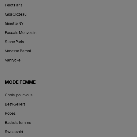
Feidt Paris
Gigi Clozeau
Ginette NY
Pascale Monvoisin
Stone Paris
Vanessa Baroni
Vanrycke
MODE FEMME
Choisi pour vous
Best-Sellers
Robes
Baskets femme
Sweatshirt