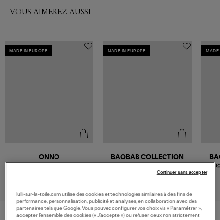
VOUS AIMEREZ AUSSI
MADE IN EUROPE
MADE IN EUROPE
MADE 
ONNO
BAOBAB COLLECTION
BA
Bougie Cape Grise Fumée M
Bougie Max 16 Les Exclusives
Boug
Muse
Platinum
Continuer sans accepter
169,00 €
132,00 €
lulli-sur-la-toile.com utilise des cookies et technologies similaires à des fins de
performance, personnalisation, publicité et analyses, en collaboration avec des
partenaires tels que Google. Vous pouvez configurer vos choix via « Paramétrer »,
accepter l’ensemble des cookies (« J’accepte ») ou refuser ceux non strictement