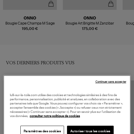
ONNO
ONNO
Bougie Cape Champa M Sage
Bougie Art Brigitte M Zanzibar
Bougi
195,00 €
175,00 €
VOS DERNIERS PRODUITS VUS
Continuer sans accepter
lulli-sur-la-toile.com utilise des cookies et technologies similaires à des fins de
performance, personnalisation, publicité et analyses, en collaboration avec des
partenaires tels que Google. Vous pouvez configurer vos choix via « Paramétrer »,
accepter l’ensemble des cookies (« J’accepte ») ou refuser ceux non strictement
nécessaires (« Continuer sans accepter »). Pour en savoir plus sur l’utilisation de
vos données,
consulter notre politique de cookies
Paramètres des cookies
Autoriser tous les cookies