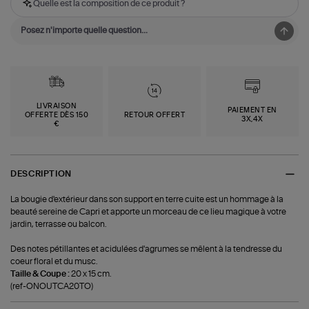
Quelle est la composition de ce produit ?
LIVRAISON
PAIEMENT EN
OFFERTE DÈS 150
RETOUR OFFERT
3X,4X
€
DESCRIPTION
La bougie d'extérieur dans son support en terre cuite est un hommage à la
beauté sereine de Capri et apporte un morceau de ce lieu magique à votre
jardin, terrasse ou balcon.
Des notes pétillantes et acidulées d'agrumes se mêlent à la tendresse du
coeur floral et du musc.
Taille & Coupe :
20 x 15 cm.
(ref-ONOUTCA20TO)