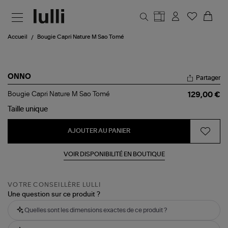
Aller au contenu principal
Accueil
Bougie Capri Nature M Sao Tomé
ONNO
Partager
Bougie
Bougie Capri Nature M Sao Tomé
129,00 €
Capri
Nature
Taille
unique
M
Sao
AJOUTER AU PANIER
Tomé
VOIR DISPONIBILITÉ EN BOUTIQUE
VOTRE CONSEILLÈRE LULLI
Une question sur ce produit ?
Quelles sont les dimensions exactes de ce produit ?