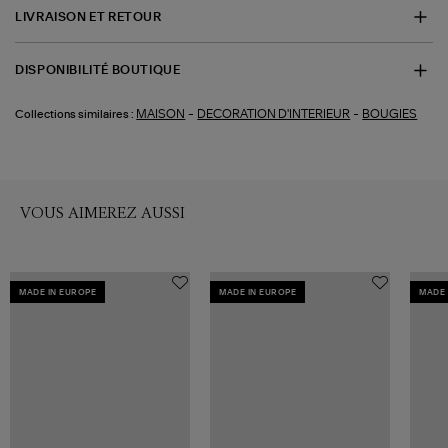
LIVRAISON ET RETOUR
DISPONIBILITÉ BOUTIQUE
-
-
MAISON
DECORATION D'INTERIEUR
BOUGIES
Collections similaires :
VOUS AIMEREZ AUSSI
MADE IN EUROPE
MADE IN EUROPE
MADE 