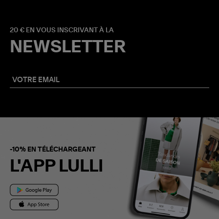
20 € EN VOUS INSCRIVANT À LA
NEWSLETTER
-10% EN TÉLÉCHARGEANT
L'APP LULLI