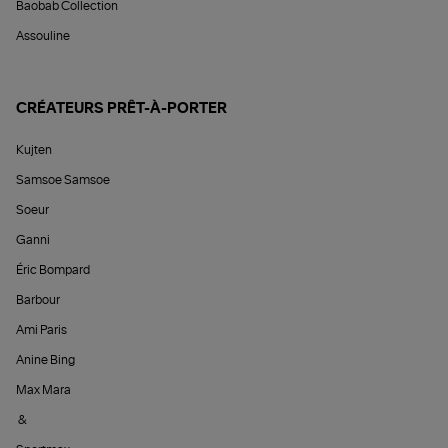
Baobab Collection
Assouline
CRÉATEURS PRÊT-À-PORTER
Kujten
Samsoe Samsoe
Soeur
Ganni
Éric Bompard
Barbour
Ami Paris
Anine Bing
Max Mara
&