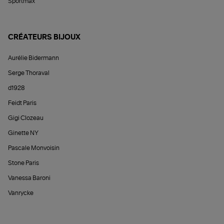
Sportmax
CRÉATEURS BIJOUX
Aurélie Bidermann
Serge Thoraval
d1928
Feidt Paris
Gigi Clozeau
Ginette NY
Pascale Monvoisin
Stone Paris
Vanessa Baroni
Vanrycke