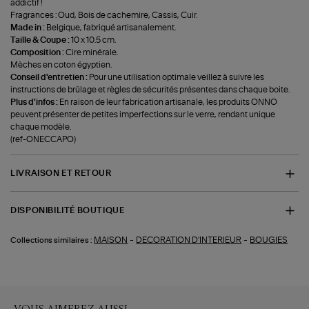
addictif !
Fragrances : Oud, Bois de cachemire, Cassis, Cuir.
Made in :
Belgique, fabriqué artisanalement.
Taille & Coupe :
10 x 10.5 cm.
Composition :
Cire minérale.
Mèches en coton égyptien.
Conseil d'entretien :
Pour une utilisation optimale veillez à suivre les
instructions de brûlage et règles de sécurités présentes dans chaque boite.
Plus d'infos :
En raison de leur fabrication artisanale, les produits ONNO
peuvent présenter de petites imperfections sur le verre, rendant unique
chaque modèle.
(ref-ONECCAPO)
LIVRAISON ET RETOUR
DISPONIBILITÉ BOUTIQUE
-
-
MAISON
DECORATION D'INTERIEUR
BOUGIES
Collections similaires :
VOUS AIMEREZ AUSSI