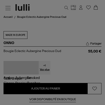
Aller au contenu principal
Accueil
Bougie Eclectic Aubergine Precious Oud
MADE IN EUROPE
ONNO
Partager
Bougie
Bougie Eclectic Aubergine Precious Oud
55,00 €
Eclectic
Aubergine
Precious
Oud
+
1
Voir plus
Taille
unique
AJOUTER AU PANIER
VOIR DISPONIBILITÉ EN BOUTIQUE