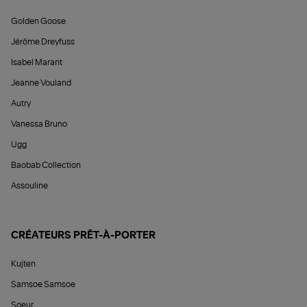
Golden Goose
Jérôme Dreyfuss
Isabel Marant
Jeanne Vouland
Autry
Vanessa Bruno
Ugg
Baobab Collection
Assouline
CRÉATEURS PRÊT-À-PORTER
Kujten
Samsoe Samsoe
Soeur