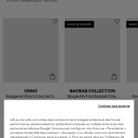
MADE IN EUROPE
MADE 
ONNO
BAOBAB COLLECTION
Bougie Art Riva S Coucher De
Bougie My First Baobab Cities
Bou
Soleil
Saint-Tropez
99,00 €
55,00 €
Continuer sans accepter
lulli-sur-la-toile.com utilise des cookies et technologies similaires à des fins de
performance, personnalisation, publicité et analyses, en collaboration avec des
partenaires tels que Google. Vous pouvez configurer vos choix via « Paramétrer »,
accepter l’ensemble des cookies (« J’accepte ») ou refuser ceux non strictement
VOS DERNIERS PRODUITS VUS
nécessaires (« Continuer sans accepter »). Pour en savoir plus sur l’utilisation de