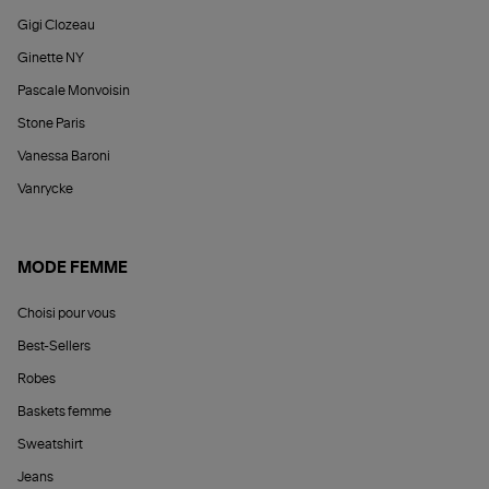
Gigi Clozeau
Ginette NY
Pascale Monvoisin
Stone Paris
Vanessa Baroni
Vanrycke
MODE FEMME
Choisi pour vous
Best-Sellers
Robes
Baskets femme
Sweatshirt
Jeans