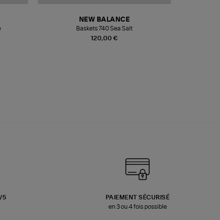
NEW BALANCE
e
Baskets 740 Sea Salt
Veste
120,00 €
3/5
PAIEMENT SÉCURISÉ
en 3 ou 4 fois possible