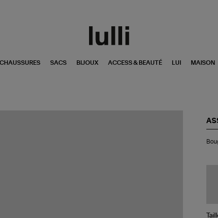
CHAUSSURES
SACS
BIJOUX
ACCESS & BEAUTÉ
LUI
MAISON
AS
Bo
Boug
Gs
Gl
Tra
Tail