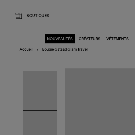
Aller au contenu principal
BOUTIQUES
NOUVEAUTÉS
CRÉATEURS
VÊTEMENTS
Accueil
Bougie Gstaad Glam Travel