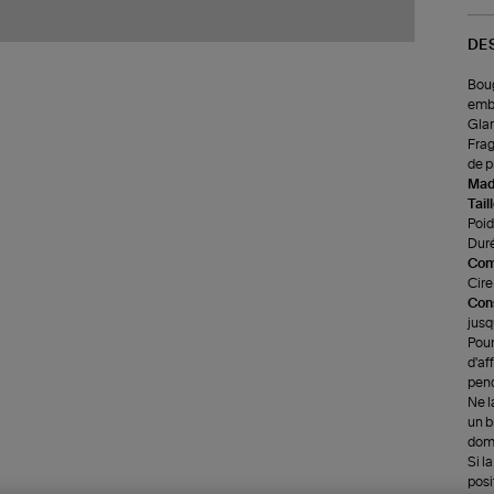
DE
Boug
embl
Gla
Frag
de p
Made
Tail
Poids
Duré
Com
Cire
Cons
jusq
Pour
d'af
pend
Ne l
un b
dome
Si l
posi