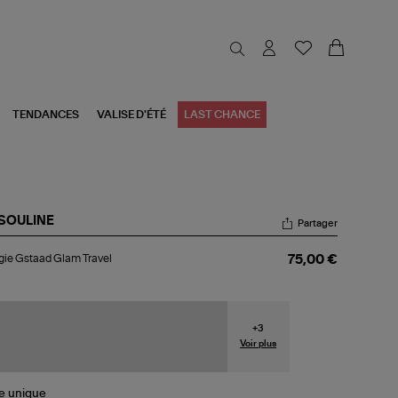
TENDANCES
VALISE D'ÉTÉ
LAST CHANCE
SOULINE
Partager
ugie
ie Gstaad Glam Travel
75,00 €
taad
am
vel
+
3
Voir plus
le
unique