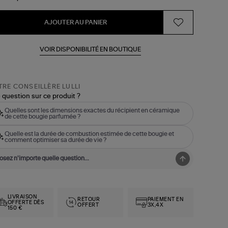
AJOUTER AU PANIER
VOIR DISPONIBILITÉ EN BOUTIQUE
RE CONSEILLÈRE LULLI
 question sur ce produit ?
Quelles sont les dimensions exactes du récipient en céramique
de cette bougie parfumée ?
Quelle est la durée de combustion estimée de cette bougie et
comment optimiser sa durée de vie ?
LIVRAISON
RETOUR
PAIEMENT EN
OFFERTE DÈS
OFFERT
3X,4X
150 €