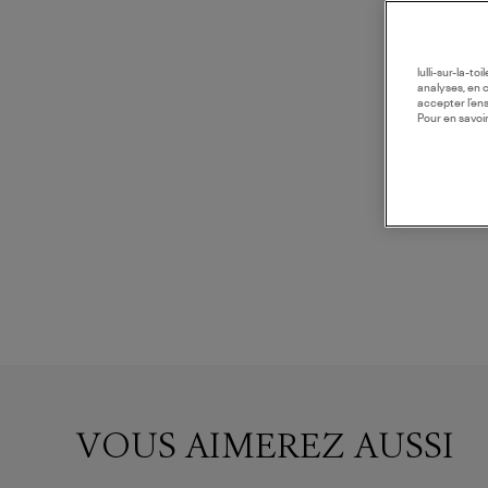
lulli-sur-la-t
analyses, en 
accepter l’en
Pour en savoir
VOUS AIMEREZ AUSSI