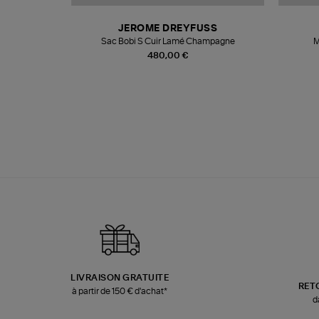
N
JEROME DREYFUSS
te
Sac Bobi S Cuir Lamé Champagne
M
480,00 €
LIVRAISON GRATUITE
RET
à partir de 150 € d'achat*
d