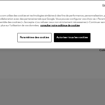
avan
Co
Si d
être
(re
oile.com utilise des cookies et technologies similaires à des fins de performance, personnalisation, p
collaboration avec des partenaires tels que Google. Vous pouvez configurer vos choix via « Param
semble des cookies (« J’accepte ») ou refuser ceux non strictement nécessaires (« Continuer san
 plus sur l’utilisation de vos données,
consulter notre politique de cookies
LI
Paramètres des cookies
Autoriser tous les cookies
DI
Coll