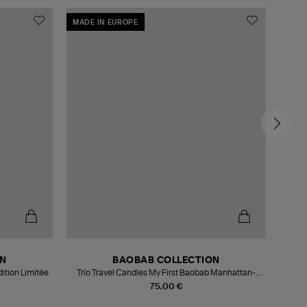
MADE IN EUROPE
ON
BAOBAB COLLECTION
ition Limitée
Trio Travel Candles My First Baobab Manhattan-
Paris-Mykonos
75,00 €