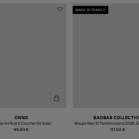
MADE IN FRANCE
ONNO
BAOBAB COLLECTI
e Art Riva S Coucher De Soleil
Bougie Max 10 Tomorrowland 2026, Éd
99,00 €
117,00 €