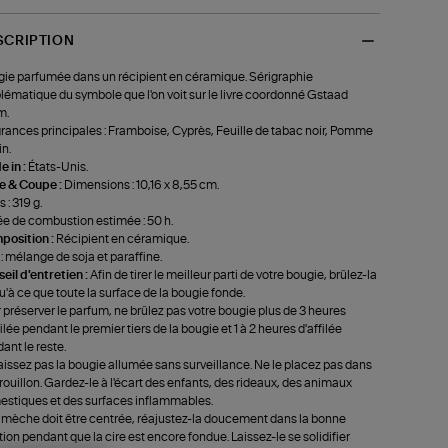
SCRIPTION
ie parfumée dans un récipient en céramique. Sérigraphie
ématique du symbole que l'on voit sur le livre coordonné Gstaad
m.
rances principales : Framboise, Cyprès, Feuille de tabac noir, Pomme
in.
 in :
États-Unis.
le & Coupe :
Dimensions : 10,16 x 8,55 cm.
 : 319 g.
e de combustion estimée : 50 h.
position :
Récipient en céramique.
 : mélange de soja et paraffine.
eil d'entretien :
Afin de tirer le meilleur parti de votre bougie, brûlez-la
u'à ce que toute la surface de la bougie fonde.
 préserver le parfum, ne brûlez pas votre bougie plus de 3 heures
filée pendant le premier tiers de la bougie et 1 à 2 heures d'affilée
ant le reste.
aissez pas la bougie allumée sans surveillance. Ne le placez pas dans
rouillon. Gardez-le à l'écart des enfants, des rideaux, des animaux
stiques et des surfaces inflammables.
a mèche doit être centrée, réajustez-la doucement dans la bonne
tion pendant que la cire est encore fondue. Laissez-le se solidifier