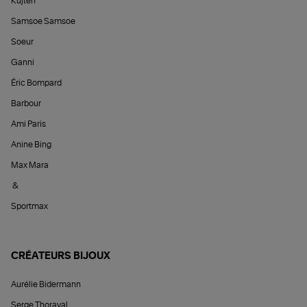
Kujten
Samsoe Samsoe
Soeur
Ganni
Éric Bompard
Barbour
Ami Paris
Anine Bing
Max Mara
&
Sportmax
CRÉATEURS BIJOUX
Aurélie Bidermann
Serge Thoraval