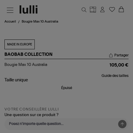
Aller au contenu principal
Accueil
Bougie Max 10 Australia
MADE IN EUROPE
BAOBAB COLLECTION
Partager
Bougie
Bougie Max 10 Australia
105,00 €
Max
10
Guide des tailles
Australia
Taille
unique
Épuisé
VOTRE CONSEILLÈRE LULLI
Une question sur ce produit ?