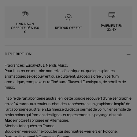
LIVRAISON
PAIEMENT EN
OFFERTE DÈS 150
RETOUR OFFERT
3X,4X
€
DESCRIPTION
Fragrances : Eucalyptus, Néroli, Musc.
Pour illustrer ce territoire naturel et désertique où quelques plantes
aromatiques se découvrent ou se cultivent, Baobab a créé un parfum
aromatique, complexe et raffiné aux effluves d’Eucalyptus, de néroli et de
musc.
Inspiré de l'art aborigène australien, cette bougie recouvert d'une sérigraphie
en or 24 carats aux couleurs chaudes, représentent un graphisme inspiré de
l’art aborigène australien. La finesse du décor permet de voir un ensemble de
petits points qui forment des lignes et représentent un paysage abstrait.
Made in :
Cire fabriquée en Allemagne.
Mèches fabriquées en France.
Bougie en verre soufflé-bouche par des maîtres-verriers en Pologne.
Parfum développé à Grasse, en France.