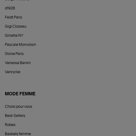
d1928
Feidt Paris
Gigi Clozeau
Ginette NY
Pascale Monvoisin
Stone Paris
Vanessa Baroni
Vanrycke
MODE FEMME
Choisi pour vous
Best-Sellers
Robes
Baskets femme