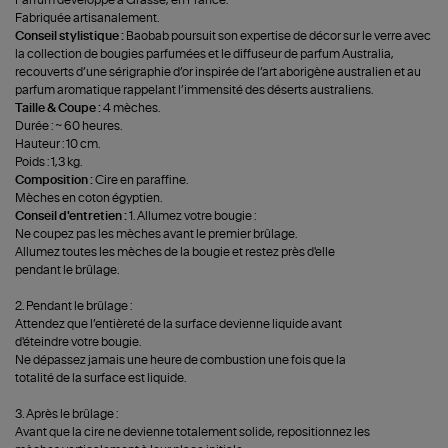
Fabriquée artisanalement.
Conseil stylistique :
Baobab poursuit son expertise de décor sur le verre avec
la collection de bougies parfumées et le diffuseur de parfum Australia,
recouverts d’une sérigraphie d’or inspirée de l’art aborigène australien et au
parfum aromatique rappelant l’immensité des déserts australiens.
Taille & Coupe :
4 mèches.
Durée : ~ 60 heures.
Hauteur : 10 cm.
Poids : 1,3 kg.
Composition :
Cire en paraffine.
Mèches en coton égyptien.
Conseil d'entretien :
1. Allumez votre bougie :
Ne coupez pas les mèches avant le premier brûlage.
Allumez toutes les mèches de la bougie et restez près d'elle
pendant le brûlage.
2. Pendant le brûlage :
Attendez que l’entièreté de la surface devienne liquide avant
d'éteindre votre bougie.
Ne dépassez jamais une heure de combustion une fois que la
totalité de la surface est liquide.
3. Après le brûlage :
Avant que la cire ne devienne totalement solide, repositionnez les