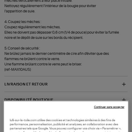
mèches verticalement à leur place initiale.
Nettoyez régulièrement l'intérieur de la bougie pour éviter
l'apparition de suie.
4. Coupez les mèches :
Coupez régulièrement les mèches.
Elles ne doivent pas dépasser 0,6 cm (1/4 de pouce) pour éviter la fumée
noire et le dépôt de suie sur les bords du récipient.
5. Conseil de sécurité :
Ne brûlez jamais le dernier centimètre de cire afin d'éviter que des
flammes ne brûlent contre le verre.
Une flamme brûlant contre le verre peut le briser.
(ref-MAX10AUS)
LIVRAISON ET RETOUR
DISPONIBILITÉ BOUTIQUE
Continuer sans accepter
-
-
MAISON
DECORATION D'INTERIEUR
BOUGIES
Collections similaires :
lulli-sur-la-toile.com utilise des cookies et technologies similaires à des fins de
performance, personnalisation, publicité et analyses, en collaboration avec des
partenaires tels que Google. Vous pouvez configurer vos choix via « Paramétrer »,