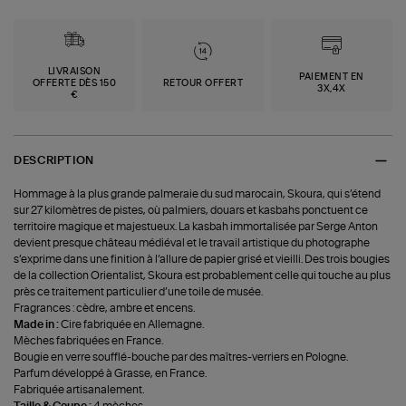
LIVRAISON
PAIEMENT EN
OFFERTE DÈS 150
RETOUR OFFERT
3X,4X
€
DESCRIPTION
Hommage à la plus grande palmeraie du sud marocain, Skoura, qui s’étend
sur 27 kilomètres de pistes, où palmiers, douars et kasbahs ponctuent ce
territoire magique et majestueux. La kasbah immortalisée par Serge Anton
devient presque château médiéval et le travail artistique du photographe
s’exprime dans une finition à l’allure de papier grisé et vieilli. Des trois bougies
de la collection Orientalist, Skoura est probablement celle qui touche au plus
près ce traitement particulier d’une toile de musée.
Fragrances : cèdre, ambre et encens.
Made in :
Cire fabriquée en Allemagne.
Mèches fabriquées en France.
Bougie en verre soufflé-bouche par des maîtres-verriers en Pologne.
Parfum développé à Grasse, en France.
Fabriquée artisanalement.
Taille & Coupe :
4 mèches.