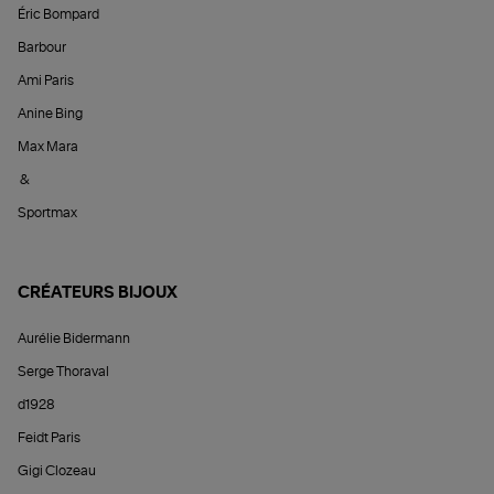
Éric Bompard
Barbour
Ami Paris
Anine Bing
Max Mara
&
Sportmax
CRÉATEURS BIJOUX
Aurélie Bidermann
Serge Thoraval
d1928
Feidt Paris
Gigi Clozeau