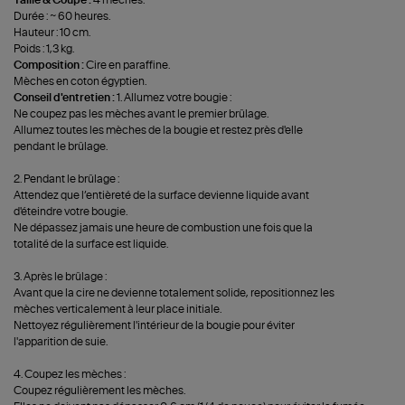
Durée : ~ 60 heures.
Hauteur : 10 cm.
Poids : 1,3 kg.
Composition :
Cire en paraffine.
Mèches en coton égyptien.
Conseil d'entretien :
1. Allumez votre bougie :
Ne coupez pas les mèches avant le premier brûlage.
Allumez toutes les mèches de la bougie et restez près d'elle
pendant le brûlage.
2. Pendant le brûlage :
Attendez que l’entièreté de la surface devienne liquide avant
d'éteindre votre bougie.
Ne dépassez jamais une heure de combustion une fois que la
totalité de la surface est liquide.
3. Après le brûlage :
Avant que la cire ne devienne totalement solide, repositionnez les
mèches verticalement à leur place initiale.
Nettoyez régulièrement l'intérieur de la bougie pour éviter
l'apparition de suie.
4. Coupez les mèches :
Coupez régulièrement les mèches.