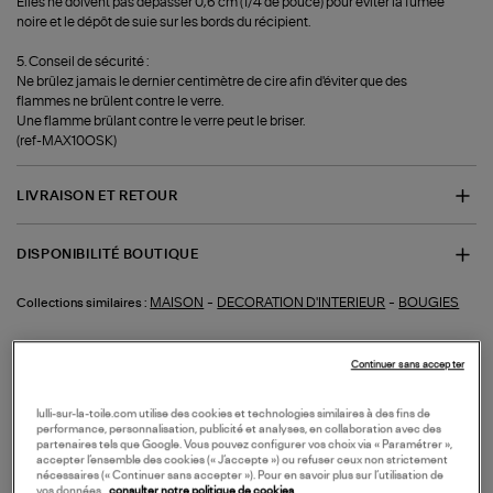
Elles ne doivent pas dépasser 0,6 cm (1/4 de pouce) pour éviter la fumée
noire et le dépôt de suie sur les bords du récipient.
5. Conseil de sécurité :
Ne brûlez jamais le dernier centimètre de cire afin d'éviter que des
flammes ne brûlent contre le verre.
Une flamme brûlant contre le verre peut le briser.
(ref-MAX10OSK)
LIVRAISON ET RETOUR
DISPONIBILITÉ BOUTIQUE
-
-
MAISON
DECORATION D'INTERIEUR
BOUGIES
Collections similaires :
Continuer sans accepter
lulli-sur-la-toile.com utilise des cookies et technologies similaires à des fins de
performance, personnalisation, publicité et analyses, en collaboration avec des
VOS DERNIERS PRODUITS VUS
partenaires tels que Google. Vous pouvez configurer vos choix via « Paramétrer »,
accepter l’ensemble des cookies (« J’accepte ») ou refuser ceux non strictement
nécessaires (« Continuer sans accepter »). Pour en savoir plus sur l’utilisation de
vos données,
consulter notre politique de cookies