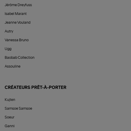
Jérôme Dreyfuss
Isabel Marant
Jeanne Vouland
Autry
Vanessa Bruno
Ugg
Baobab Collection
Assouline
CRÉATEURS PRÊT-À-PORTER
Kujten
Samsoe Samsoe
Soeur
Ganni