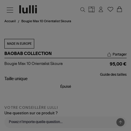
Aller au contenu principal
Accueil
Bougie Max 10 Orientalist Skoura
MADE IN EUROPE
BAOBAB COLLECTION
Partager
Bougie
Bougie Max 10 Orientalist Skoura
95,00 €
Max
10
Guide des tailles
Orientalist
Taille
unique
Skoura
Épuisé
VOTRE CONSEILLÈRE LULLI
Une question sur ce produit ?