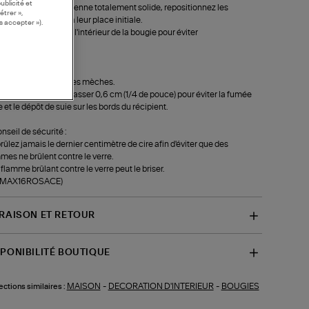
ublicité et
t que la cire ne devienne totalement solide, repositionnez les
étrer »,
es verticalement à leur place initiale.
s accepter »).
oyez régulièrement l'intérieur de la bougie pour éviter
parition de suie.
oupez les mèches :
ez régulièrement les mèches.
s ne doivent pas dépasser 0,6 cm (1/4 de pouce) pour éviter la fumée
e et le dépôt de suie sur les bords du récipient.
onseil de sécurité :
rûlez jamais le dernier centimètre de cire afin d'éviter que des
mes ne brûlent contre le verre.
flamme brûlant contre le verre peut le briser.
f-MAX16ROSACE)
VRAISON ET RETOUR
SPONIBILITÉ BOUTIQUE
MAISON
-
DECORATION D'INTERIEUR
-
BOUGIES
ections similaires :