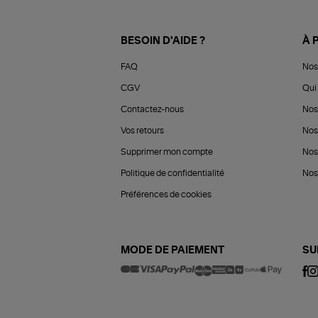
BESOIN D'AIDE ?
À 
FAQ
Nos
CGV
Qui 
Contactez-nous
Nos
Vos retours
Nos
Supprimer mon compte
Nos
Politique de confidentialité
Nos 
Préférences de cookies
MODE DE PAIEMENT
SU