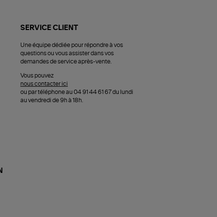
SERVICE CLIENT
Une équipe dédiée pour répondre à vos
questions ou vous assister dans vos
demandes de service après-vente.
Vous pouvez
nous contacter ici
ou par téléphone au 04 91 44 61 67 du lundi
au vendredi de 9h à 18h.
N