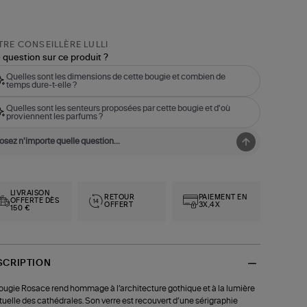
RE CONSEILLÈRE LULLI
 question sur ce produit ?
Quelles sont les dimensions de cette bougie et combien de
temps dure-t-elle ?
Quelles sont les senteurs proposées par cette bougie et d'où
proviennent les parfums ?
LIVRAISON
RETOUR
PAIEMENT EN
OFFERTE DÈS
OFFERT
3X,4X
150 €
SCRIPTION
ougie Rosace rend hommage à l’architecture gothique et à la lumière
ituelle des cathédrales. Son verre est recouvert d’une sérigraphie