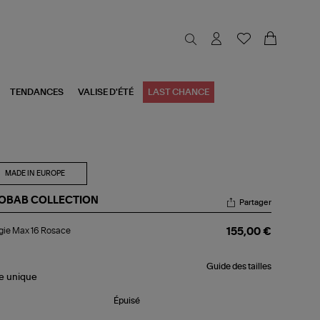
TENDANCES
VALISE D'ÉTÉ
LAST CHANCE
MADE IN EUROPE
OBAB COLLECTION
Partager
ugie
gie Max 16 Rosace
155,00 €
x
sace
Guide des tailles
le
unique
Épuisé