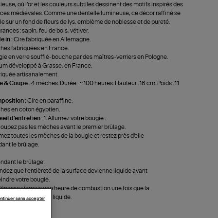
ieuse, où l’or et les couleurs subtiles dessinent des motifs inspirés des
ces médiévales. Comme une dentelle lumineuse, ce décor raffiné se
le sur un fond de fleurs de lys, emblème de noblesse et de pureté.
rances : sapin, feu de bois, vétiver.
 in :
Cire fabriquée en Allemagne.
es fabriquées en France.
ie en verre soufflé-bouche par des maîtres-verriers en Pologne.
um développé à Grasse, en France.
iquée artisanalement.
le & Coupe :
4 mèches. Durée : ~ 100 heures. Hauteur : 16 cm. Poids : 1.1
position :
Cire en paraffine.
es en coton égyptien.
eil d'entretien :
1. Allumez votre bougie :
oupez pas les mèches avant le premier brûlage.
mez toutes les mèches de la bougie et restez près d'elle
ant le brûlage.
endant le brûlage :
ndez que l’entièreté de la surface devienne liquide avant
eindre votre bougie.
épassez jamais une heure de combustion une fois que la
ité de la surface est liquide.
ntinuer sans accepter
près le brûlage :