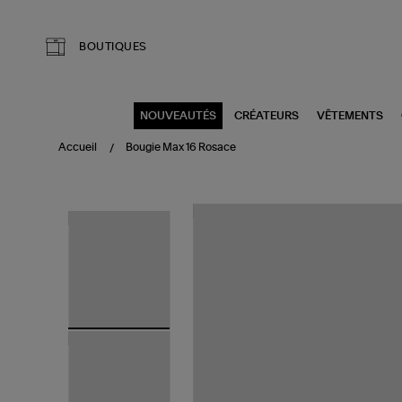
Aller au contenu principal
BOUTIQUES
NOUVEAUTÉS
CRÉATEURS
VÊTEMENTS
Accueil
Bougie Max 16 Rosace