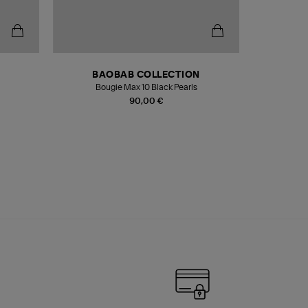
BAOBAB COLLECTION
Bougie Max 10 Black Pearls
Paréo Fou
90,00 €