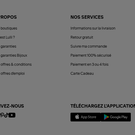
PROPOS
NOS SERVICES
 boutiques
Informations sur la livraison
est Lulli ?
Retour gratuit
 garanties
Suivre ma commande
 garanties Bijoux
Paiement 100% sécurisé
 offres & conditions
Paiement en 3 ou 4 fois
offres d'emploi
Carte Cadeau
IVEZ-NOUS
TÉLÉCHARGEZ L'APPLICATIO