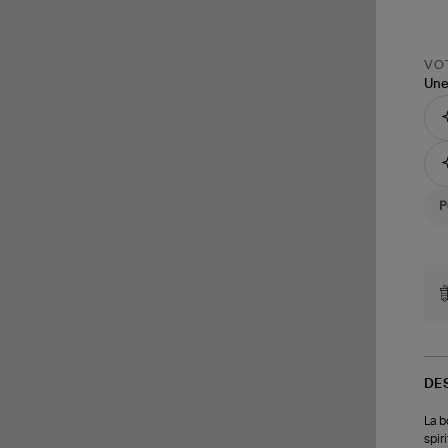
VOT
Une
DE
La b
spir