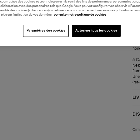
oile.com utilise des cookies et technologies similaires à des fins de performance, personnalisation, p
Avan
collaboration avec des partenaires tels que Google. Vous pouvez configurer vos choix via « Param
mèch
semble des cookies (« J’accepte ») ou refuser ceux non strictement nécessaires (« Continuer san
Nett
 plus sur l’utilisation de vos données,
consulter notre politique de cookies
l'ap
Paramètres des cookies
Autoriser tous les cookies
4. C
Coup
Elle
noir
5. C
Ne b
flam
Une 
(re
LI
DI
Coll