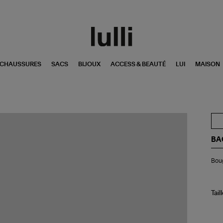
CHAUSSURES
SACS
BIJOUX
ACCESS & BEAUTÉ
LUI
MAISON
BA
Bo
Bou
Ma
16
Ro
Tail