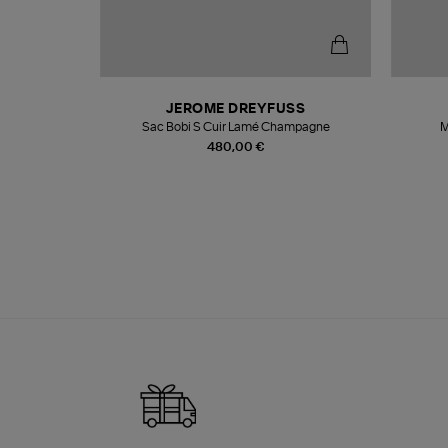
T
JEROME DREYFUSS
k
Sac Bobi S Cuir Lamé Champagne
M
480,00 €