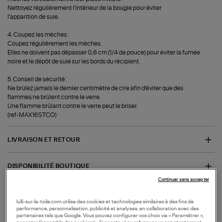
Nettoyez régulièrement l'intérieur de la bougie pour éviter
l'apparition de suie.
4. Coupez les mèches :
Coupez régulièrement les mèches.
Elles ne doivent pas dépasser 0,6 cm (1/4 de pouce) pour éviter la fumée
noire et le dépôt de suie sur les bords du récipient.
5. Conseil de sécurité :
Ne brûlez jamais le dernier centimètre de cire afin d'éviter que des
flammes ne brûlent contre le verre.
Une flamme brûlant contre le verre peut le briser.
(ref-MAX16STCO)
LIVRAISON ET RETOUR
DISPONIBILITÉ BOUTIQUE
Continuer sans accepter
-
-
MAISON
DECORATION D'INTERIEUR
BOUGIES
Collections similaires :
lulli-sur-la-toile.com utilise des cookies et technologies similaires à des fins de
performance, personnalisation, publicité et analyses, en collaboration avec des
partenaires tels que Google. Vous pouvez configurer vos choix via « Paramétrer »,