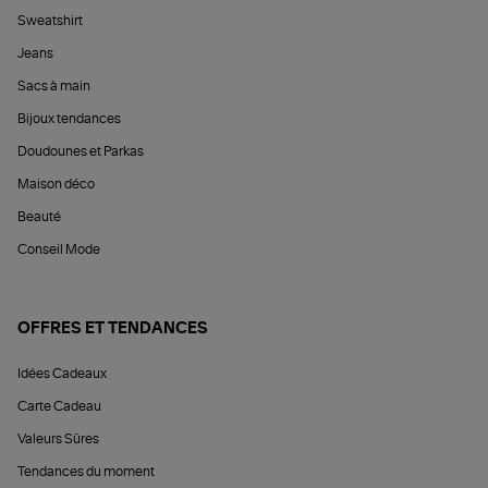
Sweatshirt
Jeans
Sacs à main
Bijoux tendances
Doudounes et Parkas
Maison déco
Beauté
Conseil Mode
OFFRES ET TENDANCES
Idées Cadeaux
Carte Cadeau
Valeurs Sûres
Tendances du moment