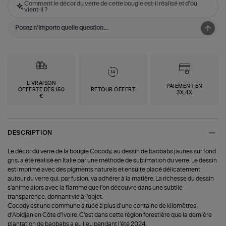
Comment le décor du verre de cette bougie est-il réalisé et d'où
vient-il ?
LIVRAISON
PAIEMENT EN
OFFERTE DÈS 150
RETOUR OFFERT
3X,4X
€
DESCRIPTION
Le décor du verre de la bougie Cocody, au dessin de baobabs jaunes sur fond
gris, a été réalisé en Italie par une méthode de sublimation du verre. Le dessin
est imprimé avec des pigments naturels et ensuite placé délicatement
autour du verre qui, par fusion, va adhérer à la matière. La richesse du dessin
s’anime alors avec la flamme que l’on découvre dans une subtile
transparence, donnant vie à l’objet.
Cocody est une commune située à plus d’une centaine de kilomètres
d’Abidjan en Côte d’Ivoire. C’est dans cette région forestière que la dernière
plantation de baobabs a eu lieu pendant l’été 2024.