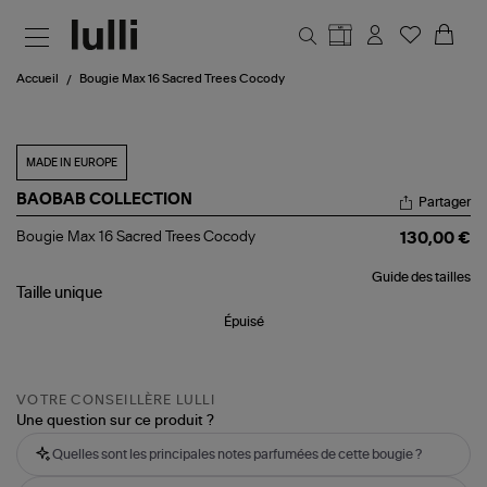
Aller au contenu principal
Accueil
Bougie Max 16 Sacred Trees Cocody
MADE IN EUROPE
BAOBAB COLLECTION
Partager
Bougie
Bougie Max 16 Sacred Trees Cocody
130,00 €
Max
16
Guide des tailles
Sacred
Taille
unique
Trees
Cocody
Épuisé
VOTRE CONSEILLÈRE LULLI
Une question sur ce produit ?
Quelles sont les principales notes parfumées de cette bougie ?