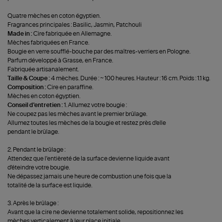
Quatre mèches en coton égyptien.
Fragrances principales : Basilic, Jasmin, Patchouli
Made in :
Cire fabriquée en Allemagne.
Mèches fabriquées en France.
Bougie en verre soufflé-bouche par des maîtres-verriers en Pologne.
Parfum développé à Grasse, en France.
Fabriquée artisanalement.
Taille & Coupe :
4 mèches. Durée : ~ 100 heures. Hauteur : 16 cm. Poids : 1.1 kg.
Composition :
Cire en paraffine.
Mèches en coton égyptien.
Conseil d'entretien :
1. Allumez votre bougie :
Ne coupez pas les mèches avant le premier brûlage.
Allumez toutes les mèches de la bougie et restez près d'elle
pendant le brûlage.
2. Pendant le brûlage :
Attendez que l’entièreté de la surface devienne liquide avant
d'éteindre votre bougie.
Ne dépassez jamais une heure de combustion une fois que la
totalité de la surface est liquide.
3. Après le brûlage :
Avant que la cire ne devienne totalement solide, repositionnez les
mèches verticalement à leur place initiale.