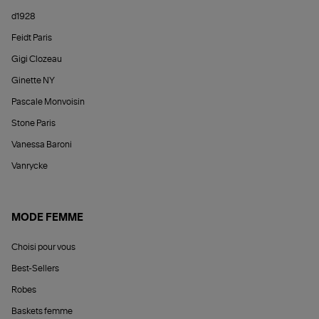
d1928
Feidt Paris
Gigi Clozeau
Ginette NY
Pascale Monvoisin
Stone Paris
Vanessa Baroni
Vanrycke
MODE FEMME
Choisi pour vous
Best-Sellers
Robes
Baskets femme