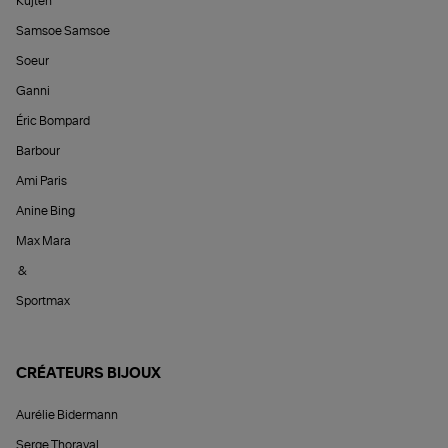
Kujten
Samsoe Samsoe
Soeur
Ganni
Éric Bompard
Barbour
Ami Paris
Anine Bing
Max Mara
&
Sportmax
CRÉATEURS BIJOUX
Aurélie Bidermann
Serge Thoraval