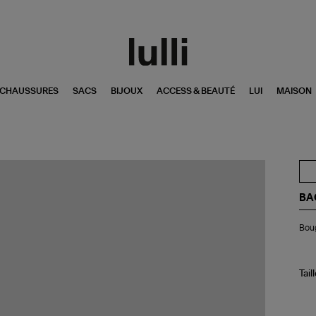
CHAUSSURES
SACS
BIJOUX
ACCESS & BEAUTÉ
LUI
MAISON
BA
Bo
Boug
Ma
24
Cit
Ro
Tail