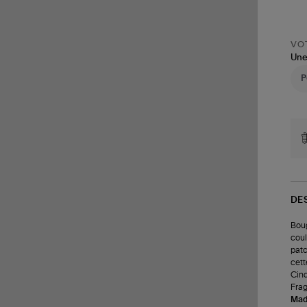
VOT
Une
DE
Boug
coul
patc
cett
Cinq
Frag
Made