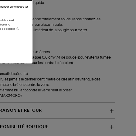
ité de la surface est liquide.
ntinuer sans accepter
près le brûlage :
t que la cire ne devienne totalement solide, repositionnez les
ublicité et
es verticalement à leur place initiale.
étrer »,
s accepter »).
oyez régulièrement l'intérieur de la bougie pour éviter
parition de suie.
oupez les mèches :
ez régulièrement les mèches.
s ne doivent pas dépasser 0,6 cm (1/4 de pouce) pour éviter la fumée
e et le dépôt de suie sur les bords du récipient.
onseil de sécurité :
rûlez jamais le dernier centimètre de cire afin d'éviter que des
mes ne brûlent contre le verre.
flamme brûlant contre le verre peut le briser.
f-MAX24CRO)
VRAISON ET RETOUR
SPONIBILITÉ BOUTIQUE