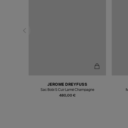
N
JEROME DREYFUSS
te
Sac Bobi S Cuir Lamé Champagne
M
480,00 €