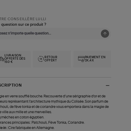
RE CONSEILLÈRE LULLI
 question sur ce produit ?
LIVRAISON
RETOUR
PAIEMENT EN
OFFERTE DÈS
OFFERT
3X,4X
150 €
SCRIPTION
ie en verre soufflé bouche. Recouverte d’une sérigraphie d’or et de
eurs représentant l’architecture mythique du Colisée. Son parfum de
houli, de fève tonka et de coriandre vous emportera dans la magie de
e ville aux mille et une merveilles.
 mèches en coton égyptien.
rances principales : Patchouli, Fève Tonka, Coriandre.
 in :
Cire fabriquée en Allemagne.