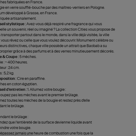
es fabriquées en France.
ie en verre soufflé-bouche par des maîtres-verriers en Pologne.
um développé à Grasse, en France.
iquée artisanalement.
eil stylistique :
Avez-vous déjà respiré une fragrance qui vous
elle un souvenir, réel ou imaginé ? La collection Cities vous propose de
 transporter partout dans le monde, dans la ville déjà visitée, la ville
 vous rêvez ou celle que vous voulez découvrir. Monument célèbre ou
eurs distinctives, chaque ville possède un attrait que Baobab a su
proprier grâce à des parfums et à des verres minutieusement décorés.
le & Coupe :
5 mèches.
e : ~ 400 heures.
eur : 24 cm.
 : 5,2 kg.
position :
Cire en paraffine.
es en coton égyptien.
eil d'entretien :
1. Allumez votre bougie :
oupez pas les mèches avant le premier brûlage.
mez toutes les mèches de la bougie et restez près d'elle
ant le brûlage.
endant le brûlage :
ndez que l’entièreté de la surface devienne liquide avant
eindre votre bougie.
épassez jamais une heure de combustion une fois que la