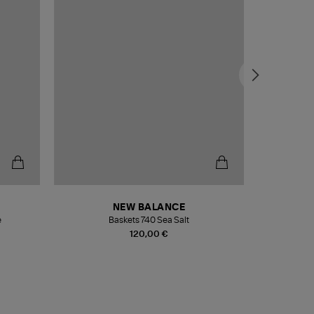
NEW BALANCE
e
Baskets 740 Sea Salt
Veste
120,00 €