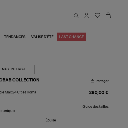
TENDANCES
VALISE D'ÉTÉ
LAST CHANCE
MADE IN EUROPE
OBAB COLLECTION
Partager
ugie
ie Max 24 Cities Roma
280,00 €
x
ies
Guide des tailles
ma
le
unique
Épuisé