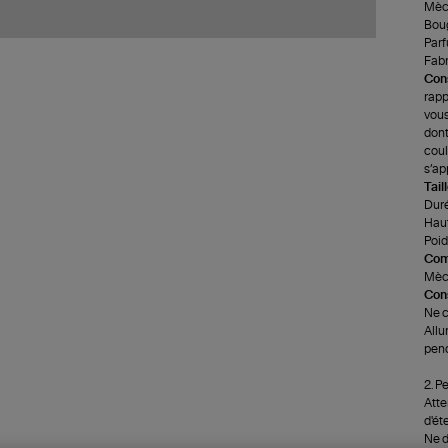
Mèch
Boug
Parf
Fabr
Cons
rapp
vous
dont
coul
s’ap
Tail
Duré
Haut
Poids
Com
Mèch
Cons
Ne c
Allu
pend
2. P
Atte
d'ét
Ne d