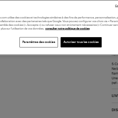
total
Co
3. A
Avan
oile.com utilise des cookies et technologies similaires à des fins de performance, personnalisation, p
mèch
collaboration avec des partenaires tels que Google. Vous pouvez configurer vos choix via « Param
semble des cookies (« J’accepte ») ou refuser ceux non strictement nécessaires (« Continuer san
Nett
 plus sur l’utilisation de vos données,
consulter notre politique de cookies
l'ap
4. C
Paramètres des cookies
Autoriser tous les cookies
Coup
Elle
noir
5. C
Ne b
flam
Une 
(re
LI
DI