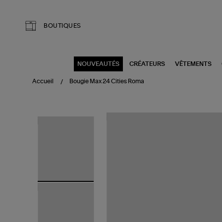
Aller au contenu principal
BOUTIQUES
NOUVEAUTÉS
CRÉATEURS
VÊTEMENTS
Accueil
Bougie Max 24 Cities Roma