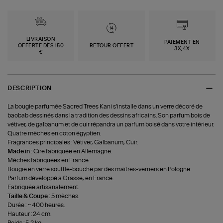
LIVRAISON
PAIEMENT EN
OFFERTE DÈS 150
RETOUR OFFERT
3X,4X
€
DESCRIPTION
La bougie parfumée Sacred Trees Kani s'installe dans un verre décoré de
baobab dessinés dans la tradition des dessins africains. Son parfum bois de
vétiver, de galbanum et de cuir répandra un parfum boisé dans votre intérieur.
Quatre mèches en coton égyptien.
Fragrances principales : Vétiver, Galbanum, Cuir.
Made in :
Cire fabriquée en Allemagne.
Mèches fabriquées en France.
Bougie en verre soufflé-bouche par des maîtres-verriers en Pologne.
Parfum développé à Grasse, en France.
Fabriquée artisanalement.
Taille & Coupe :
5 mèches.
Durée : ~ 400 heures.
Hauteur : 24 cm.
Poids : 5,2 kg.