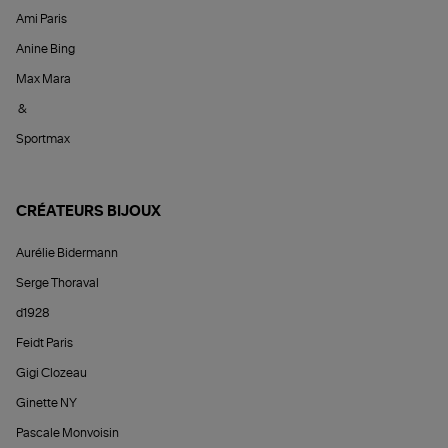
Ami Paris
Anine Bing
Max Mara
&
Sportmax
CRÉATEURS BIJOUX
Aurélie Bidermann
Serge Thoraval
d1928
Feidt Paris
Gigi Clozeau
Ginette NY
Pascale Monvoisin