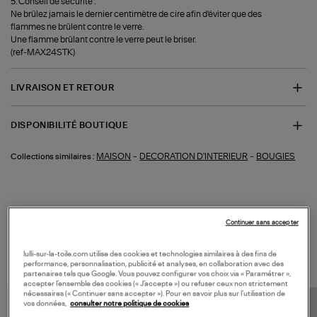
5. Conseil de sécurité :
Ne brûlez jamais le dernier centimètre de cire afin d'éviter que des
flammes ne brûlent contre le verre.
Une flamme brûlant contre le verre peut le briser.
(ref-MAX24STK)
LIVRAISON ET RETOUR
DISPONIBILITÉ BOUTIQUE
-
-
MAISON
DECORATION D'INTERIEUR
BOUGIES
Collections similaires :
Continuer sans accepter
VOS DERNIERS PRODUITS VUS
lulli-sur-la-toile.com utilise des cookies et technologies similaires à des fins de
performance, personnalisation, publicité et analyses, en collaboration avec des
partenaires tels que Google. Vous pouvez configurer vos choix via « Paramétrer »,
accepter l’ensemble des cookies (« J’accepte ») ou refuser ceux non strictement
nécessaires (« Continuer sans accepter »). Pour en savoir plus sur l’utilisation de
vos données,
consulter notre politique de cookies