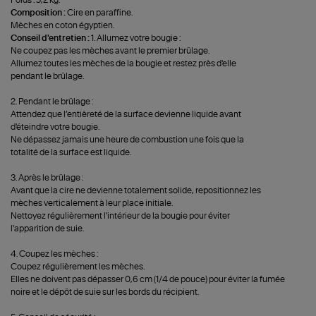
Composition :
Cire en paraffine.
Mèches en coton égyptien.
Conseil d'entretien :
1. Allumez votre bougie :
Ne coupez pas les mèches avant le premier brûlage.
Allumez toutes les mèches de la bougie et restez près d'elle
pendant le brûlage.
2. Pendant le brûlage :
Attendez que l’entièreté de la surface devienne liquide avant
d'éteindre votre bougie.
Ne dépassez jamais une heure de combustion une fois que la
totalité de la surface est liquide.
3. Après le brûlage :
Avant que la cire ne devienne totalement solide, repositionnez les
mèches verticalement à leur place initiale.
Nettoyez régulièrement l'intérieur de la bougie pour éviter
l'apparition de suie.
4. Coupez les mèches :
Coupez régulièrement les mèches.
Elles ne doivent pas dépasser 0,6 cm (1/4 de pouce) pour éviter la fumée
noire et le dépôt de suie sur les bords du récipient.