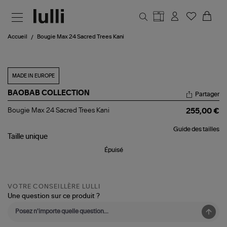
Aller au contenu principal
Accueil
Bougie Max 24 Sacred Trees Kani
MADE IN EUROPE
BAOBAB COLLECTION
Partager
Bougie
Bougie Max 24 Sacred Trees Kani
255,00 €
Max
24
Guide des tailles
Sacred
Taille
unique
Trees
Kani
Épuisé
VOTRE CONSEILLÈRE LULLI
Une question sur ce produit ?