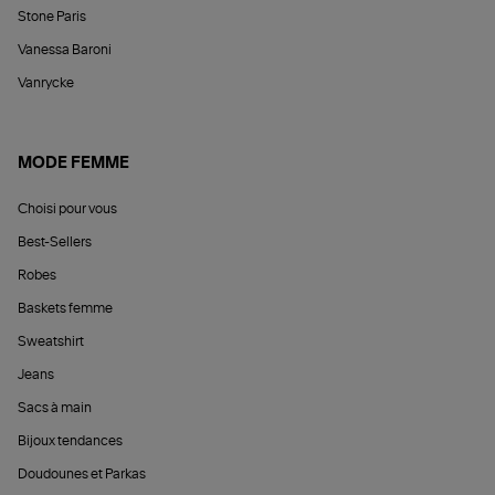
Stone Paris
Vanessa Baroni
Vanrycke
MODE FEMME
Choisi pour vous
Best-Sellers
Robes
Baskets femme
Sweatshirt
Jeans
Sacs à main
Bijoux tendances
Doudounes et Parkas