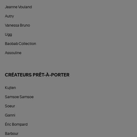
Jeanne Vouland
Autry
Vanessa Bruno
Ugg
Baobab Collection
Assouline
CRÉATEURS PRÊT-À-PORTER
Kujten
Samsoe Samsoe
Soeur
Ganni
Éric Bompard
Barbour