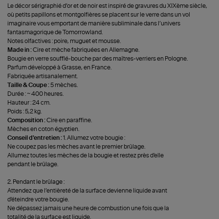
Le décor sérigraphié d’or et de noir est inspiré de gravures du XIXème siècle,
où petits papillons et montgolfières se placent sur le verre dans un vol
imaginaire vous emportant de manière subliminale dans l’univers
fantasmagorique de Tomorrowland.
Notes olfactives : poire, muguet et mousse.
Made in :
Cire et mèche fabriquées en Allemagne.
Bougie en verre soufflé-bouche par des maîtres-verriers en Pologne.
Parfum développé à Grasse, en France.
Fabriquée artisanalement.
Taille & Coupe :
5 mèches.
Durée : ~ 400 heures.
Hauteur : 24 cm.
Poids : 5,2 kg.
Composition :
Cire en paraffine.
Mèches en coton égyptien.
Conseil d'entretien :
1. Allumez votre bougie :
Ne coupez pas les mèches avant le premier brûlage.
Allumez toutes les mèches de la bougie et restez près d'elle
pendant le brûlage.
2. Pendant le brûlage :
Attendez que l’entièreté de la surface devienne liquide avant
d'éteindre votre bougie.
Ne dépassez jamais une heure de combustion une fois que la
totalité de la surface est liquide.