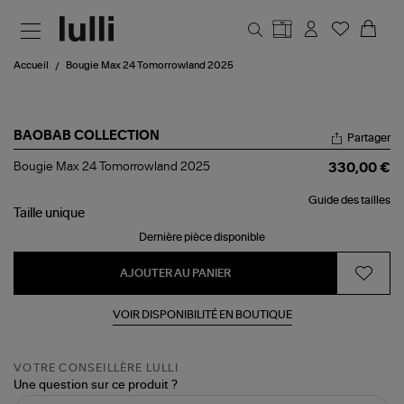
Aller au contenu principal
Accueil
Bougie Max 24 Tomorrowland 2025
BAOBAB COLLECTION
Partager
Bougie
Bougie Max 24 Tomorrowland 2025
330,00 €
Max
24
Guide des tailles
Tomorrowland
Taille
unique
2025
Dernière pièce disponible
AJOUTER AU PANIER
VOIR DISPONIBILITÉ EN BOUTIQUE
VOTRE CONSEILLÈRE LULLI
Une question sur ce produit ?