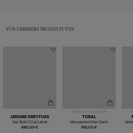
VOS DERNIERS PRODUITS VUS
NOUVELLE COLLECTION
N
JEROME DREYFUSS
TORAL
Sac Bobi S Cuir Lamé
Mocassins Killian Sport
Veste
Champagne
Mousse
480,00 €
189,00 €