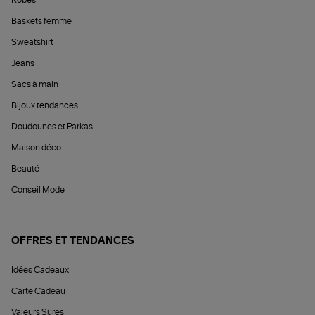
Baskets femme
Sweatshirt
Jeans
Sacs à main
Bijoux tendances
Doudounes et Parkas
Maison déco
Beauté
Conseil Mode
OFFRES ET TENDANCES
Idées Cadeaux
Carte Cadeau
Valeurs Sûres