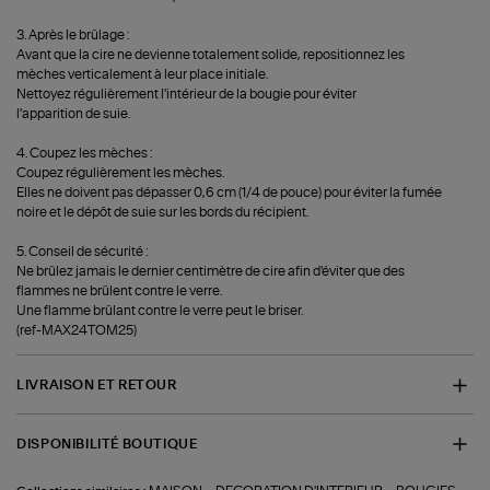
3. Après le brûlage :
Avant que la cire ne devienne totalement solide, repositionnez les
mèches verticalement à leur place initiale.
Nettoyez régulièrement l'intérieur de la bougie pour éviter
l'apparition de suie.
4. Coupez les mèches :
Coupez régulièrement les mèches.
Elles ne doivent pas dépasser 0,6 cm (1/4 de pouce) pour éviter la fumée
noire et le dépôt de suie sur les bords du récipient.
5. Conseil de sécurité :
Ne brûlez jamais le dernier centimètre de cire afin d'éviter que des
flammes ne brûlent contre le verre.
Une flamme brûlant contre le verre peut le briser.
(ref-MAX24TOM25)
LIVRAISON ET RETOUR
DISPONIBILITÉ BOUTIQUE