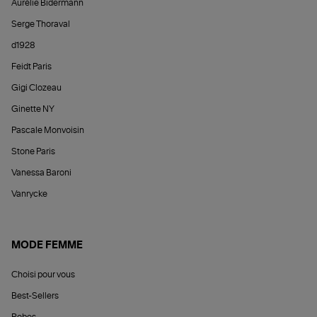
Aurélie Bidermann
Serge Thoraval
d1928
Feidt Paris
Gigi Clozeau
Ginette NY
Pascale Monvoisin
Stone Paris
Vanessa Baroni
Vanrycke
MODE FEMME
Choisi pour vous
Best-Sellers
Robes