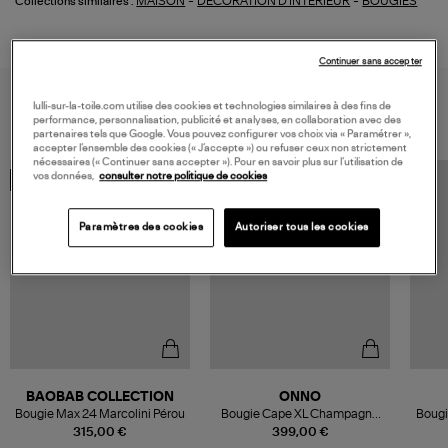
-
-
MAISON
DECORATION D'INTERIEUR
BOUGIES
Collections similaires :
Continuer sans accepter
VOUS AIMEREZ AUSSI
lulli-sur-la-toile.com utilise des cookies et technologies similaires à des fins de
performance, personnalisation, publicité et analyses, en collaboration avec des
partenaires tels que Google. Vous pouvez configurer vos choix via « Paramétrer »,
accepter l’ensemble des cookies (« J’accepte ») ou refuser ceux non strictement
nécessaires (« Continuer sans accepter »). Pour en savoir plus sur l’utilisation de
vos données,
consulter notre politique de cookies
MADE IN FRANCE
MADE IN EUROPE
Paramètres des cookies
Autoriser tous les cookies
BAOBAB COLLECTION
ONNO
Bougie Max 24 Marcolini Pérou
Bougie Cape XL Champagne
Bougi
Sage
315,00 €
399,00 €