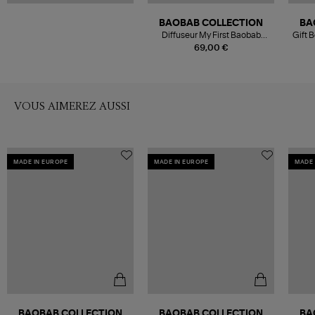
BAOBAB COLLECTION
BA
Diffuseur My First Baobab
Gift 
Cities Brussels, 250ml
69,00 €
VOUS AIMEREZ AUSSI
MADE IN EUROPE
MADE IN EUROPE
MADE 
BAOBAB COLLECTION
BAOBAB COLLECTION
BA