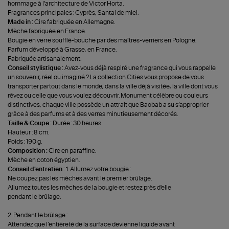
hommage à l’architecture de Victor Horta.
Fragrances principales : Cyprès, Santal de miel.
Made in :
Cire fabriquée en Allemagne.
Mèche fabriquée en France.
Bougie en verre soufflé-bouche par des maîtres-verriers en Pologne.
Parfum développé à Grasse, en France.
Fabriquée artisanalement.
Conseil stylistique :
Avez-vous déjà respiré une fragrance qui vous rappelle
un souvenir, réel ou imaginé ? La collection Cities vous propose de vous
transporter partout dans le monde, dans la ville déjà visitée, la ville dont vous
rêvez ou celle que vous voulez découvrir. Monument célèbre ou couleurs
distinctives, chaque ville possède un attrait que Baobab a su s’approprier
grâce à des parfums et à des verres minutieusement décorés.
Taille & Coupe :
Durée : 30 heures.
Hauteur : 8 cm.
Poids : 190 g.
Composition :
Cire en paraffine.
Mèche en coton égyptien.
Conseil d'entretien :
1. Allumez votre bougie :
Ne coupez pas les mèches avant le premier brûlage.
Allumez toutes les mèches de la bougie et restez près d'elle
pendant le brûlage.
2. Pendant le brûlage :
Attendez que l’entièreté de la surface devienne liquide avant