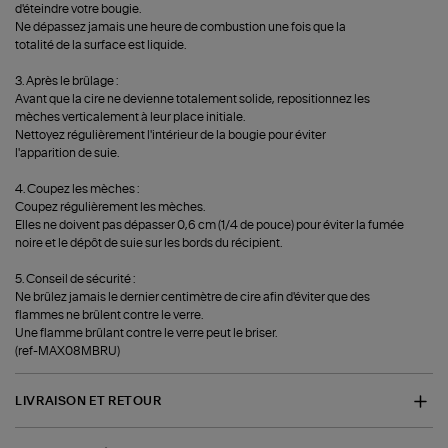
d'éteindre votre bougie.
Ne dépassez jamais une heure de combustion une fois que la
totalité de la surface est liquide.
3. Après le brûlage :
Avant que la cire ne devienne totalement solide, repositionnez les
mèches verticalement à leur place initiale.
Nettoyez régulièrement l'intérieur de la bougie pour éviter
l'apparition de suie.
4. Coupez les mèches :
Coupez régulièrement les mèches.
Elles ne doivent pas dépasser 0,6 cm (1/4 de pouce) pour éviter la fumée
noire et le dépôt de suie sur les bords du récipient.
5. Conseil de sécurité :
Ne brûlez jamais le dernier centimètre de cire afin d'éviter que des
flammes ne brûlent contre le verre.
Une flamme brûlant contre le verre peut le briser.
(ref-MAX08MBRU)
LIVRAISON ET RETOUR