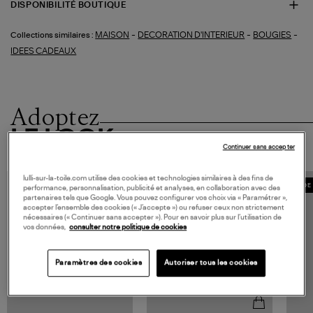
DISPONIBILITÉ BOUTIQUE
-
-
-
MAISON
DECORATION D'INTERIEUR
BOUGIES
Collections similaires :
IDEES CADEAUX
Adoptez
LE LOOK
Continuer sans accepter
lulli-sur-la-toile.com utilise des cookies et technologies similaires à des fins de
MADE IN EUROPE
MADE 
performance, personnalisation, publicité et analyses, en collaboration avec des
partenaires tels que Google. Vous pouvez configurer vos choix via « Paramétrer »,
accepter l’ensemble des cookies (« J’accepte ») ou refuser ceux non strictement
nécessaires (« Continuer sans accepter »). Pour en savoir plus sur l’utilisation de
vos données,
consulter notre politique de cookies
Paramètres des cookies
Autoriser tous les cookies