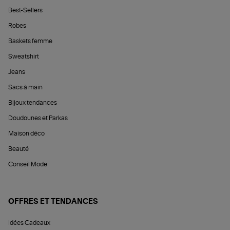
Best-Sellers
Robes
Baskets femme
Sweatshirt
Jeans
Sacs à main
Bijoux tendances
Doudounes et Parkas
Maison déco
Beauté
Conseil Mode
OFFRES ET TENDANCES
Idées Cadeaux