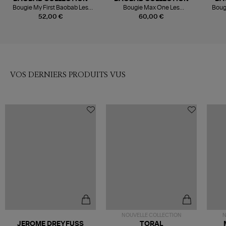
Bougie My First Baobab Les
Bougie Max One Les
Boug
Exclusives Platinum
Exclusives Platinum
52,00 €
60,00 €
VOS DERNIERS PRODUITS VUS
NOUVELLE COLLECTION
N
JEROME DREYFUSS
TORAL