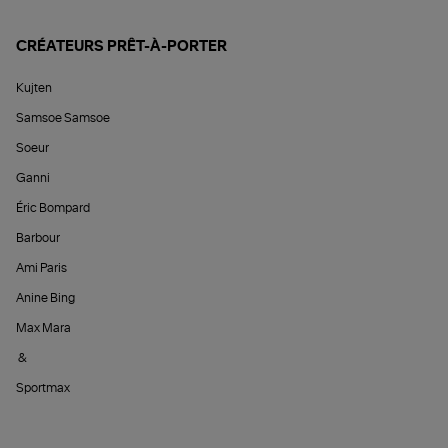
CRÉATEURS PRÊT-À-PORTER
Kujten
Samsoe Samsoe
Soeur
Ganni
Éric Bompard
Barbour
Ami Paris
Anine Bing
Max Mara
&
Sportmax