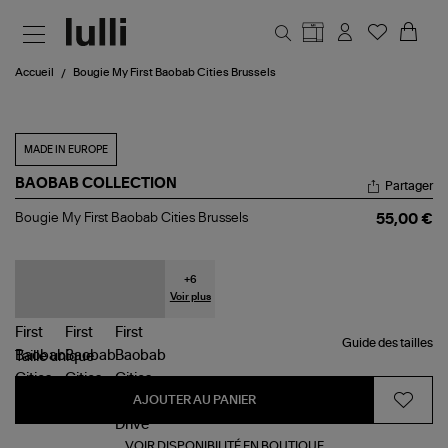
Aller au contenu principal
Accueil
Bougie My First Baobab Cities Brussels
MADE IN EUROPE
BAOBAB COLLECTION
Partager
Bougie
Bougie My First Baobab Cities Brussels
55,00 €
My
First
Baobab
Cities
+
6
Brussels
Voir plus
Guide des tailles
Taille
unique
AJOUTER AU PANIER
VOIR DISPONIBILITÉ EN BOUTIQUE