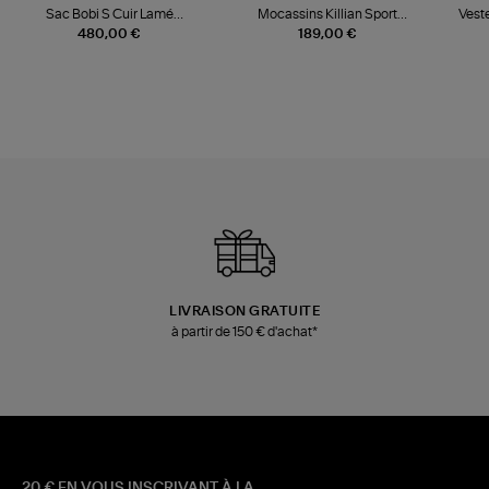
Sac Bobi S Cuir Lamé
Mocassins Killian Sport
Veste
Champagne
Mousse
480,00 €
189,00 €
LIVRAISON GRATUITE
à partir de 150 € d'achat*
20 € EN VOUS INSCRIVANT À LA