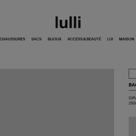
CHAUSSURES
SACS
BIJOUX
ACCESS & BEAUTÉ
LUI
MAISON
BA
Dif
Diff
My
250
Fir
Ba
Cit
Bru
25