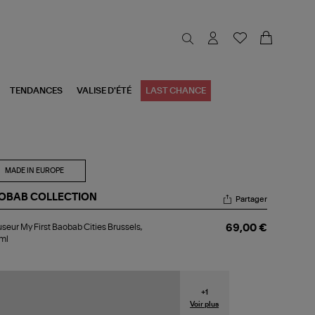
TENDANCES
VALISE D'ÉTÉ
LAST CHANCE
MADE IN EUROPE
OBAB COLLECTION
Partager
fuseur
useur My First Baobab Cities Brussels,
69,00 €
ml
st
obab
ies
ssels,
0ml
+
1
Voir plus