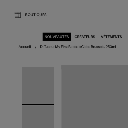
Aller au contenu principal
BOUTIQUES
NOUVEAUTÉS
CRÉATEURS
VÊTEMENTS
Accueil
Diffuseur My First Baobab Cities Brussels, 250ml