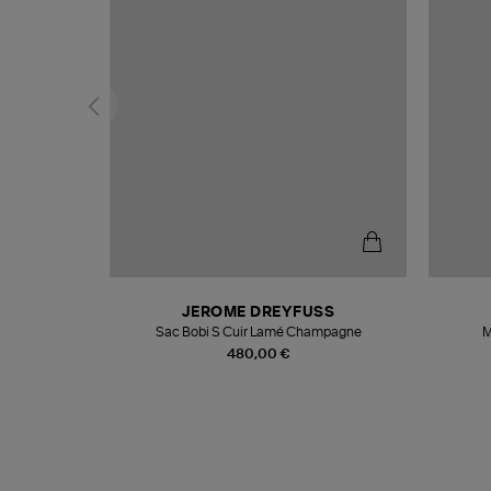
N
JEROME DREYFUSS
te
Sac Bobi S Cuir Lamé Champagne
M
480,00 €