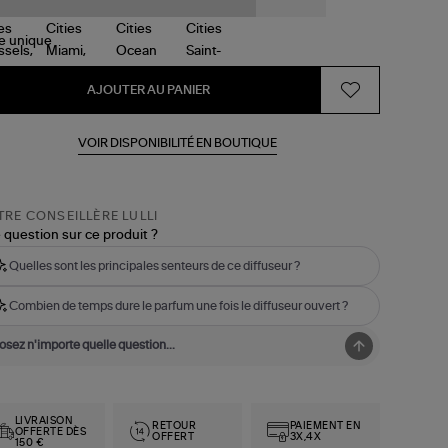
le
unique
AJOUTER AU PANIER
VOIR DISPONIBILITÉ EN BOUTIQUE
RE CONSEILLÈRE LULLI
 question sur ce produit ?
Quelles sont les principales senteurs de ce diffuseur ?
Combien de temps dure le parfum une fois le diffuseur ouvert ?
LIVRAISON
RETOUR
PAIEMENT EN
OFFERTE DÈS
OFFERT
3X,4X
150 €