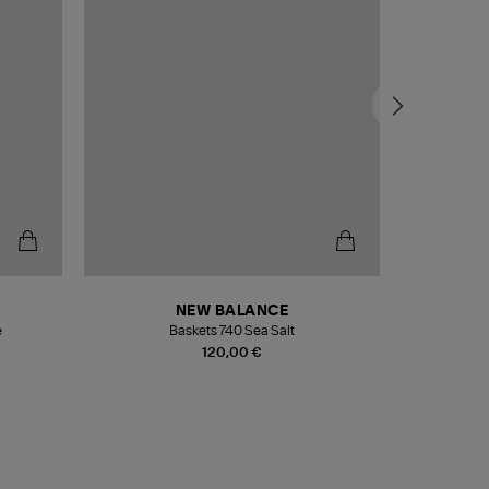
NEW BALANCE
e
Baskets 740 Sea Salt
Veste
120,00 €