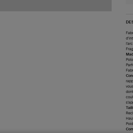
DE
Fabr
d’in
l’ar
Frag
Made
Polo
Parf
Fabr
Cons
rapp
vous
dont
coul
s’ap
Tail
Rech
Haut
Poids
Com