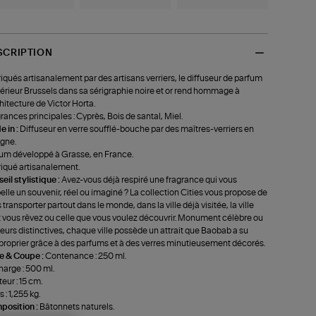
SCRIPTION
iqués artisanalement par des artisans verriers, le diffuseur de parfum
térieur Brussels dans sa sérigraphie noire et or rend hommage à
chitecture de Victor Horta.
rances principales : Cyprès, Bois de santal, Miel.
 in :
Diffuseur en verre soufflé-bouche par des maîtres-verriers en
gne.
um développé à Grasse, en France.
iqué artisanalement.
eil stylistique :
Avez-vous déjà respiré une fragrance qui vous
elle un souvenir, réel ou imaginé ? La collection Cities vous propose de
 transporter partout dans le monde, dans la ville déjà visitée, la ville
 vous rêvez ou celle que vous voulez découvrir. Monument célèbre ou
eurs distinctives, chaque ville possède un attrait que Baobab a su
proprier grâce à des parfums et à des verres minutieusement décorés.
le & Coupe :
Contenance : 250 ml.
arge : 500 ml.
eur : 15 cm.
 : 1,255 kg.
position :
Bâtonnets naturels.