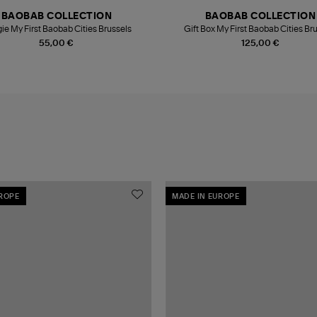
BAOBAB COLLECTION
BAOBAB COLLECTION
ie My First Baobab Cities Brussels
Gift Box My First Baobab Cities Br
55,00 €
125,00 €
UROPE
MADE IN EUROPE