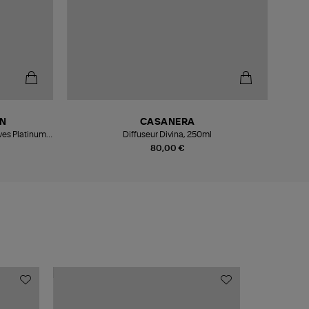
ON
CASANERA
ves Platinum,
Diffuseur Divina, 250ml
D
80,00 €