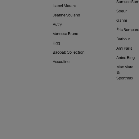
Samsoe Sam
Isabel Marant
Soeur
Jeanne Vouland
Ganni
Autry
Éric Bompar
Vanessa Bruno
Barbour
Ugg
Ami Paris
Baobab Collection
Anine Bing
Assouline
Max Mara
&
Sportmax