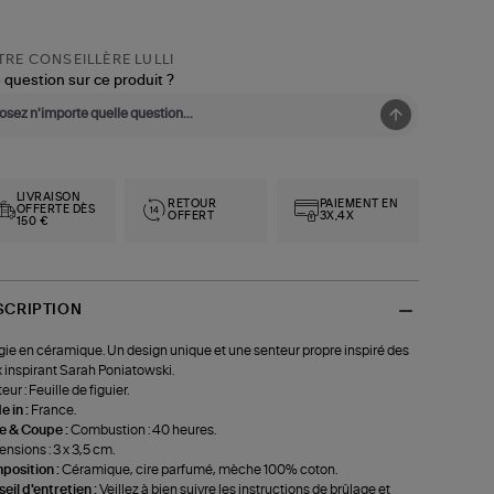
RE CONSEILLÈRE LULLI
 question sur ce produit ?
LIVRAISON
RETOUR
PAIEMENT EN
OFFERTE DÈS
OFFERT
3X,4X
150 €
SCRIPTION
ie en céramique. Un design unique et une senteur propre inspiré des
x inspirant Sarah Poniatowski.
ur : Feuille de figuier.
 in :
France.
le & Coupe :
Combustion : 40 heures.
nsions : 3 x 3,5 cm.
position :
Céramique, cire parfumé, mèche 100% coton.
eil d'entretien :
Veillez à bien suivre les instructions de brûlage et