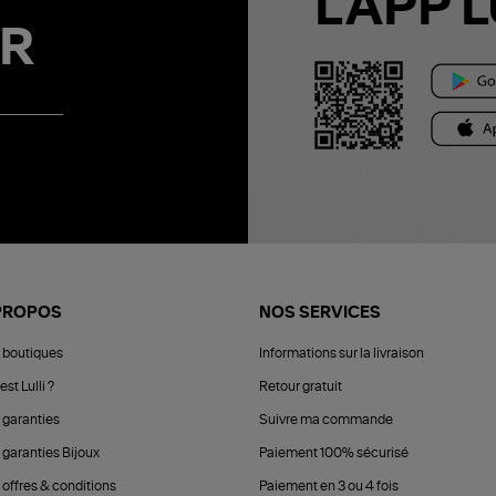
L'APP L
R
PROPOS
NOS SERVICES
 boutiques
Informations sur la livraison
est Lulli ?
Retour gratuit
 garanties
Suivre ma commande
 garanties Bijoux
Paiement 100% sécurisé
 offres & conditions
Paiement en 3 ou 4 fois