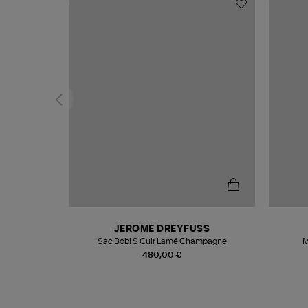
N
JEROME DREYFUSS
te
Sac Bobi S Cuir Lamé Champagne
M
480,00 €