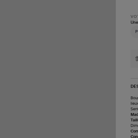
VOT
Une
DE
Boug
lieu
Sente
Made
Tail
Dime
Com
Cons