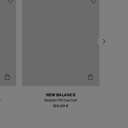
NEW BALANCE
e
Baskets 740 Sea Salt
Veste
120,00 €