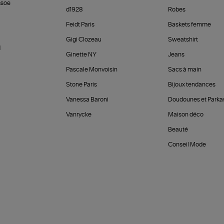
soe
d1928
Robes
Feidt Paris
Baskets femme
Gigi Clozeau
Sweatshirt
d
Ginette NY
Jeans
Pascale Monvoisin
Sacs à main
Stone Paris
Bijoux tendances
Vanessa Baroni
Doudounes et Parka
Vanrycke
Maison déco
Beauté
Conseil Mode