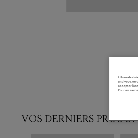
lulli-sur-la-t
analyses, en 
accepter l’en
Pour en savoir
VOS DERNIERS PRODUI