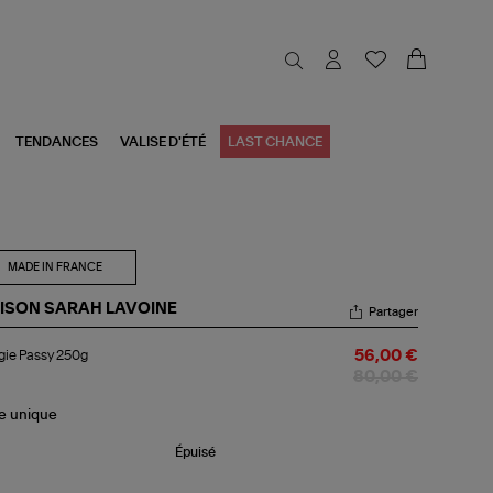
TENDANCES
VALISE D'ÉTÉ
LAST CHANCE
MADE IN FRANCE
ISON SARAH LAVOINE
Partager
ugie
gie Passy 250g
56,00 €
ssy
0g
80,00 €
le
unique
Épuisé