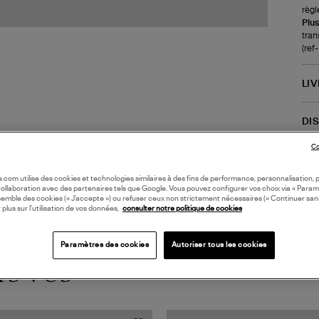
règl
Plus
tran
(re
LI
DI
Co
oile.com utilise des cookies et technologies similaires à des fins de performance, personnalisation, p
collaboration avec des partenaires tels que Google. Vous pouvez configurer vos choix via « Param
semble des cookies (« J’accepte ») ou refuser ceux non strictement nécessaires (« Continuer san
 plus sur l’utilisation de vos données,
consulter notre politique de cookies
Paramètres des cookies
Autoriser tous les cookies
TS VUS