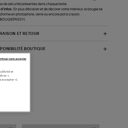
es de sécurité présentes dans chaque boite.
 d'infos :
En plus d'éclairer et de décorer votre intérieur, la bougie se
sforme en photophore, verre ou encore pot à crayon.
f-BOUGIEPASSY)
VRAISON ET RETOUR
SPONIBILITÉ BOUTIQUE
ntinuer sans accepter
ublicité et
étrer »,
s accepter »).