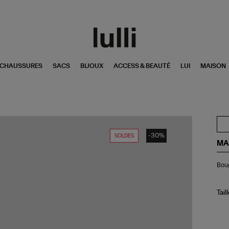
CHAUSSURES
SACS
BIJOUX
ACCESS & BEAUTÉ
LUI
MAISON
-30%
SOLDES
MA
Bo
Bou
Pa
25
Tail