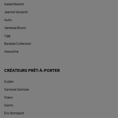
Isabel Marant
Jeanne Vouland
Autry
Vanessa Bruno
Ugg
Baobab Collection
Assouline
CRÉATEURS PRÊT-À-PORTER
Kujten
Samsoe Samsoe
Soeur
Ganni
Éric Bompard