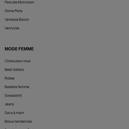
Pascale Monvoisin
Stone Paris
Vanessa Baroni
Vanrycke
MODE FEMME
Choisi pour vous
Best-Sellers
Robes
Baskets femme
Sweatshirt
Jeans
Sacs à main
Bijoux tendances