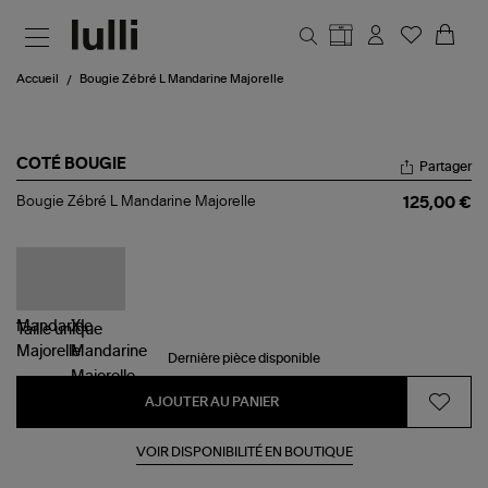
Aller au contenu principal
Accueil
Bougie Zébré L Mandarine Majorelle
COTÉ BOUGIE
Partager
Bougie
Bougie Zébré L Mandarine Majorelle
125,00 €
Zébré
L
Mandarine
Majorelle
Taille
unique
Dernière pièce disponible
AJOUTER AU PANIER
VOIR DISPONIBILITÉ EN BOUTIQUE