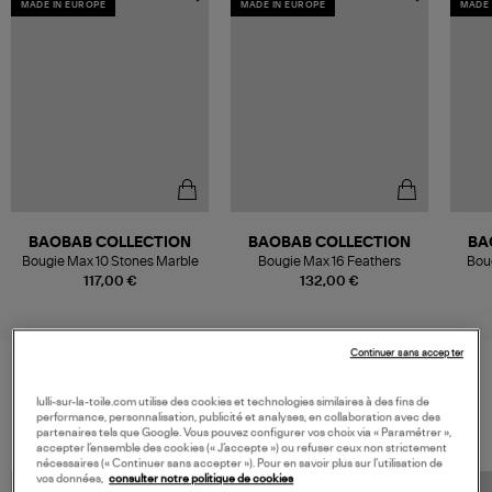
MADE IN EUROPE
MADE IN EUROPE
MADE 
BAOBAB COLLECTION
BAOBAB COLLECTION
BA
Bougie Max 10 Stones Marble
Bougie Max 16 Feathers
Boug
117,00 €
132,00 €
Continuer sans accepter
VOS DERNIERS PRODUITS VUS
lulli-sur-la-toile.com utilise des cookies et technologies similaires à des fins de
performance, personnalisation, publicité et analyses, en collaboration avec des
partenaires tels que Google. Vous pouvez configurer vos choix via « Paramétrer »,
accepter l’ensemble des cookies (« J’accepte ») ou refuser ceux non strictement
nécessaires (« Continuer sans accepter »). Pour en savoir plus sur l’utilisation de
vos données,
consulter notre politique de cookies