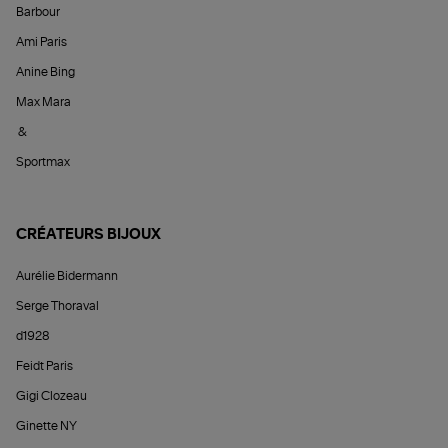
Barbour
Ami Paris
Anine Bing
Max Mara
&
Sportmax
CRÉATEURS BIJOUX
Aurélie Bidermann
Serge Thoraval
d1928
Feidt Paris
Gigi Clozeau
Ginette NY