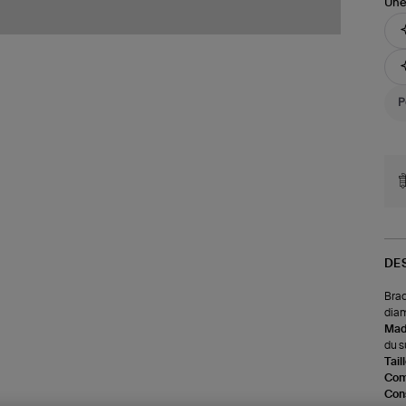
Une
DE
Brac
diam
Made
du s
Tail
Com
Cons