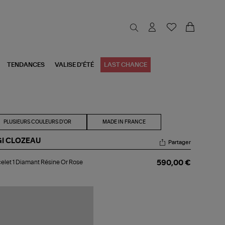
TENDANCES
VALISE D'ÉTÉ
LAST CHANCE
PLUSIEURS COULEURS D'OR
MADE IN FRANCE
GI CLOZEAU
Partager
celet
elet 1 Diamant Résine Or Rose
590,00 €
amant
sine
se