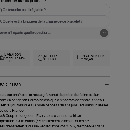
 question sur ce produit ?
Ce bracelet est-il réglable ?
Quelle est la longueur de la chaîne de ce bracelet ?
LIVRAISON
RETOUR
PAIEMENT EN
OFFERTE DÈS
OFFERT
3X,4X
150 €
SCRIPTION
elet sur chaîne en or rose agrémenté de perles de résine et d'un
ant en pendentif. Fermoir classique à ressort avec contre-anneau.
 in :
Bijou fabriqué à la main par des artisans joailliers dans un atelier
ud de la France.
le & Coupe :
Longueur : 17 cm, contre-anneau à 16 cm.
position :
Or 18 carats (750 millièmes), diamant et résine.
eil d'entretien :
Pour raviver l'éclat de vos bijoux, trempez-les dans