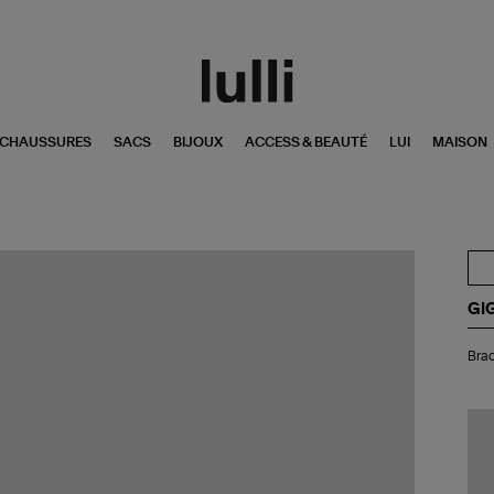
CHAUSSURES
SACS
BIJOUX
ACCESS & BEAUTÉ
LUI
MAISON
GI
Bra
Brac
1
Di
Ré
Or
Ro