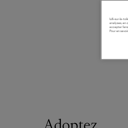
lulli-sur-la-t
analyses, en 
accepter l’en
Pour en savoir
Adoptez