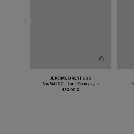
N
JEROME DREYFUSS
te
Sac Bobi S Cuir Lamé Champagne
M
480,00 €