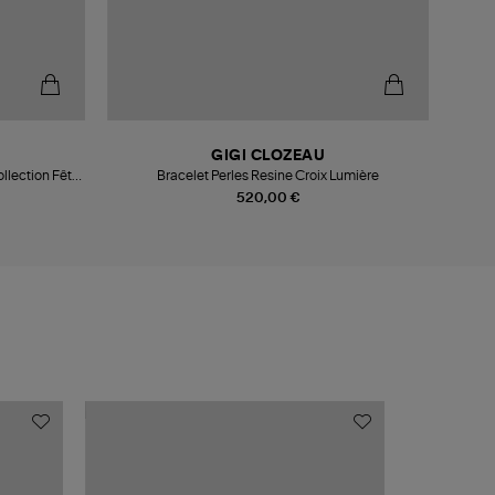
GIGI CLOZEAU
ollection Fête
Bracelet Perles Resine Croix Lumière
Br
520,00 €