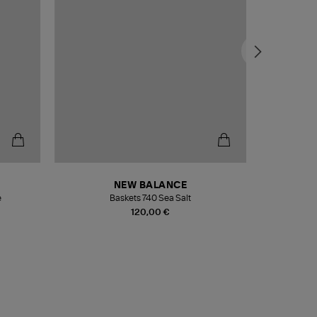
NEW BALANCE
e
Baskets 740 Sea Salt
Veste
120,00 €