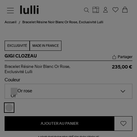
Aller au contenu principal
Accueil
Bracelet Résine Noir Blanc Or Rose, Exclusivité Lulli
EXCLUSIVITÉ
MADE IN FRANCE
GIGI CLOZEAU
Partager
Bracelet
Bracelet Résine Noir Blanc Or Rose,
235,00 €
Résine
Exclusivité Lulli
Noir
Couleur
Blanc
Or
Rose,
Or rose
Exclusivité
Lulli
AJOUTER AU PANIER