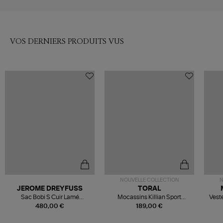
VOS DERNIERS PRODUITS VUS
NOUVELLE COLLECTION
N
JEROME DREYFUSS
TORAL
Sac Bobi S Cuir Lamé
Mocassins Killian Sport
Veste
Champagne
Mousse
480,00 €
189,00 €