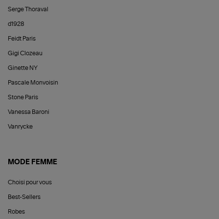
Serge Thoraval
d1928
Feidt Paris
Gigi Clozeau
Ginette NY
Pascale Monvoisin
Stone Paris
Vanessa Baroni
Vanrycke
MODE FEMME
Choisi pour vous
Best-Sellers
Robes