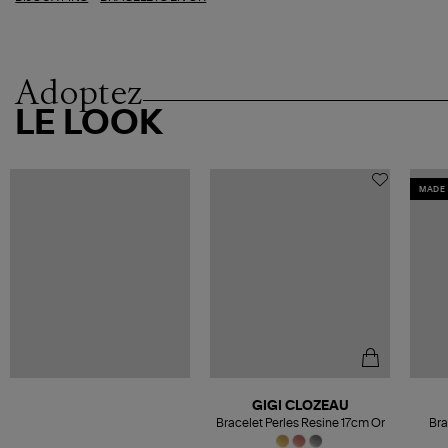
Adoptez
LE LOOK
MADE 
GIGI CLOZEAU
Bracelet Perles Resine 17cm Or
Bra
P