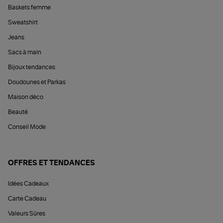
Baskets femme
Sweatshirt
Jeans
Sacs à main
Bijoux tendances
Doudounes et Parkas
Maison déco
Beauté
Conseil Mode
OFFRES ET TENDANCES
Idées Cadeaux
Carte Cadeau
Valeurs Sûres