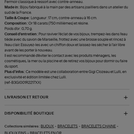
Fermoir classique à ressort avec contre-anneau.
Made in :
Bijou fabriqué à la main par des artisans joailliers dans un atelier du
sud de la France.
Taille & Coupe :
Longueur : 17 cm, contre-anneau à 16 cm.
Composition :
Or 18 carats (750 millièmes) et résine.
Poids d'or : 0,70 g.
Conseil d'entretien :
Pour raviver l'éclat de vos bijoux, trempez-les dans l'eau
tiède avec du savon de Marseille, frottez avec une brosse souple et rincez à
l'eau clair. Essuyez-les avec un chiffon doux et laissez-les sécher à l'air libre
avant de les porter à nouveau.
Il est recommandé d'éviter le contact avec les produits ménagers, les
cosmétiques, la mer ou la piscine et de retirez vos bijoux pour dormir ou faire
du sport.
Plus d'infos :
Ce modèle est une collaboration entre Gigi Clozeau et Lulli, en
exclusivité et édition limitée chez Lulli.
(ref-B3GI001R2217XX)
LIVRAISON ET RETOUR
DISPONIBILITÉ BOUTIQUE
-
-
-
BIJOUX
BRACELETS
BRACELETS CHAINE
Collections similaires :
-
BIJOUX FINS
BRACELETS EN OR