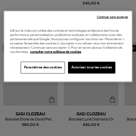
245,00 €
Continuer sans accepter
VOUS AIMEREZ AUSSI
lulli-sur-la-toile.com utilise des cookies et technologies similaires à des fins de
performance, personnalisation, publicité et analyses, en collaboration avec des
partenaires tels que Google. Vous pouvez configurer vos choix via « Paramétrer »,
accepter l’ensemble des cookies (« J’accepte ») ou refuser ceux non strictement
nécessaires (« Continuer sans accepter »). Pour en savoir plus sur l’utilisation de
MADE IN FRANCE
MADE IN FRANCE
MADE 
vos données,
consulter notre politique de cookies
Paramètres des cookies
Autoriser tous les cookies
GIGI CLOZEAU
GIGI CLOZEAU
Bracelet Étoile de David Perles
Bracelet Lune Diamants Or
Brace
Résine
380,00 €
445,00 €