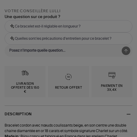
VOTRE CONSEILLÈRE LULLI
Une question sur ce produit ?
Ce bracelet est-il réglable en longueur ?
Quelles sont les précautions d'entretien pour ce bracelet ?
LIVRAISON
PAIEMENT EN
OFFERTE DÈS 150
RETOUR OFFERT
3X,4X
€
DESCRIPTION
Bracelet cordon avec nœuds coulissants beige, en son centre une double
chaine diamantée en or 18 carats et symbole signature Charlet sur un côté.
Made in :
Bijou conçu et fabriqué en France dans les ateliers Charlet.