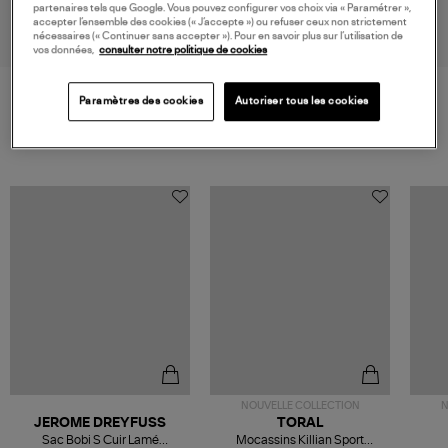
Cordon Nude Or Rose
Jaune Diamant Brillant
J
490,00 €
490,00 €
partenaires tels que Google. Vous pouvez configurer vos choix via « Paramétrer »,
accepter l’ensemble des cookies (« J’accepte ») ou refuser ceux non strictement
nécessaires (« Continuer sans accepter »). Pour en savoir plus sur l’utilisation de
vos données,
consulter notre politique de cookies
Paramètres des cookies
Autoriser tous les cookies
VOS DERNIERS PRODUITS VUS
NOUVELLE COLLECTION
N
JEROME DREYFUSS
TORAL
Sac Bobi S Cuir Lamé
Mocassins Killian Sport