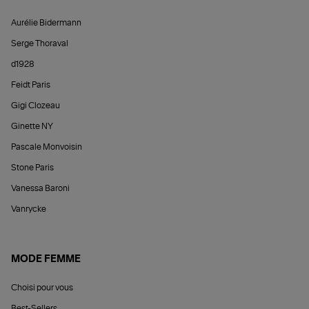
Aurélie Bidermann
Serge Thoraval
d1928
Feidt Paris
Gigi Clozeau
Ginette NY
Pascale Monvoisin
Stone Paris
Vanessa Baroni
Vanrycke
MODE FEMME
Choisi pour vous
Best-Sellers