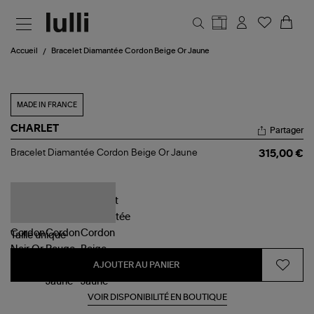
Aller au contenu principal
Accueil
Bracelet Diamantée Cordon Beige Or Jaune
MADE IN FRANCE
CHARLET
Partager
Bracelet
Bracelet Diamantée Cordon Beige Or Jaune
315,00 €
Diamantée
Cordon
Beige
Or
Jaune
Taille
unique
AJOUTER AU PANIER
VOIR DISPONIBILITÉ EN BOUTIQUE