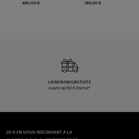
Champagne
Mousse
480,00 €
189,00 €
LIVRAISON GRATUITE
à partir de 150 € d'achat*
20 € EN VOUS INSCRIVANT À LA