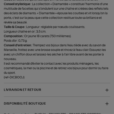
Conseil stylistique :
La collection « Diamantée » constitue l’harmonie d’une
multitude de facettes qui s’ondulent sur une chaîne et créées des reflets tels
des éclats de diamants. « Diamantée » épouse les courbes et vit lorsqu’on la
porte, c’est sur la peau que cette collection restitue toute sa brillance et
révèle sa beauté.
Taille & Coupe :
Longueur : réglable par nœuds coulissants.
Longueur chaîne en or : 3,5 cm.
Composition :
Or jaune 18 carats (750 millièmes).
Poids d'or : 0,73 g.
Conseil d'entretien :
Trempez vos bijoux dans l'eau tiède avec du savon de
Marseille, frottez avec une brosse souple et rincez à l'eau clair. Essuyez-les
avec un chiffon doux et laissez-les sécher à l'air libre avant de les porter à
nouveau.
Il est recommandé d'éviter le contact avec les produits ménagers, les
cosmétiques, la mer ou la piscine et de retirez vos bijoux pour dormir ou faire
du sport.
(ref-DICBOOJ)
LIVRAISON ET RETOUR
DISPONIBILITÉ BOUTIQUE