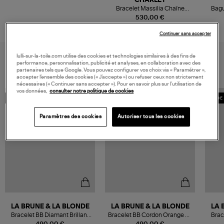
CHARLET
Bracelet Massilia Chaîne
Bagu
Boule Or Jaune
530,00 €
Continuer sans accepter
VOUS AIMEREZ AUSSI
lulli-sur-la-toile.com utilise des cookies et technologies similaires à des fins de
performance, personnalisation, publicité et analyses, en collaboration avec des
partenaires tels que Google. Vous pouvez configurer vos choix via « Paramétrer »,
accepter l’ensemble des cookies (« J’accepte ») ou refuser ceux non strictement
nécessaires (« Continuer sans accepter »). Pour en savoir plus sur l’utilisation de
vos données,
consulter notre politique de cookies
MADE IN FRANCE
MADE IN FRANCE
MADE 
Paramètres des cookies
Autoriser tous les cookies
LA BRUNE & LA BLONDE
LA BRUNE & LA BLONDE
LA 
Bracelet BB Diamant Brillant
Bracelet BB Cordon Orange Or
Brac
Cordon Rose Fluo Or Rose
Jaune Diamant Brillant
C
490,00 €
490,00 €