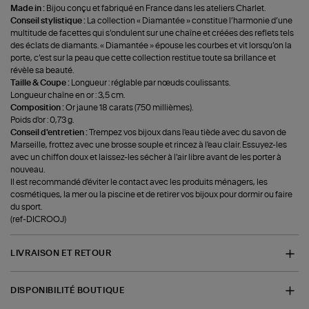
Made in :
Bijou conçu et fabriqué en France dans les ateliers Charlet.
Conseil stylistique :
La collection « Diamantée » constitue l’harmonie d’une
multitude de facettes qui s’ondulent sur une chaîne et créées des reflets tels
des éclats de diamants. « Diamantée » épouse les courbes et vit lorsqu’on la
porte, c’est sur la peau que cette collection restitue toute sa brillance et
révèle sa beauté.
Taille & Coupe :
Longueur : réglable par nœuds coulissants.
Longueur chaîne en or : 3,5 cm.
Composition :
Or jaune 18 carats (750 millièmes).
Poids d'or : 0,73 g.
Conseil d'entretien :
Trempez vos bijoux dans l'eau tiède avec du savon de
Marseille, frottez avec une brosse souple et rincez à l'eau clair. Essuyez-les
avec un chiffon doux et laissez-les sécher à l'air libre avant de les porter à
nouveau.
Il est recommandé d'éviter le contact avec les produits ménagers, les
cosmétiques, la mer ou la piscine et de retirer vos bijoux pour dormir ou faire
du sport.
(ref-DICROOJ)
LIVRAISON ET RETOUR
DISPONIBILITÉ BOUTIQUE