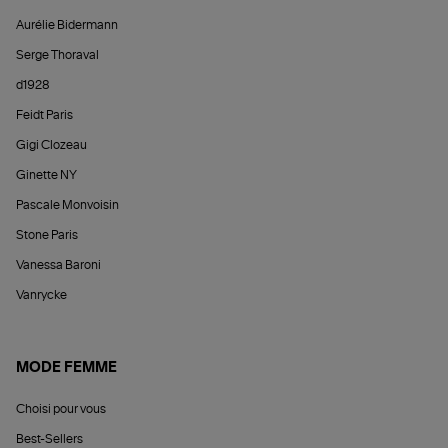
Aurélie Bidermann
Serge Thoraval
d1928
Feidt Paris
Gigi Clozeau
Ginette NY
Pascale Monvoisin
Stone Paris
Vanessa Baroni
Vanrycke
MODE FEMME
Choisi pour vous
Best-Sellers