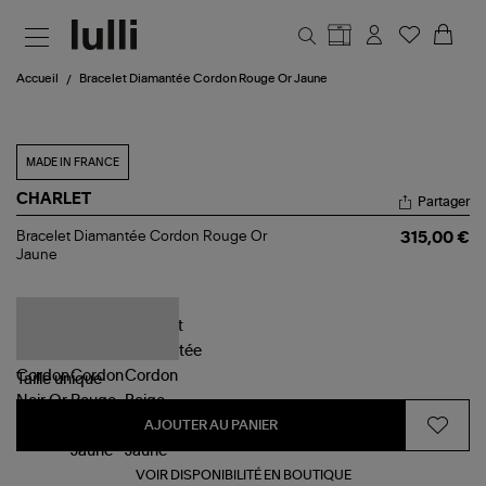
Aller au contenu principal
Accueil
Bracelet Diamantée Cordon Rouge Or Jaune
MADE IN FRANCE
CHARLET
Partager
Bracelet
Bracelet Diamantée Cordon Rouge Or
315,00 €
Diamantée
Jaune
Cordon
Rouge
Or
Jaune
Taille
unique
AJOUTER AU PANIER
VOIR DISPONIBILITÉ EN BOUTIQUE