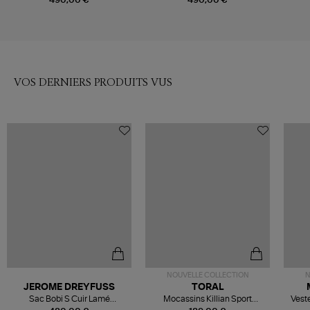
VOS DERNIERS PRODUITS VUS
NOUVELLE COLLECTION
N
JEROME DREYFUSS
TORAL
Sac Bobi S Cuir Lamé
Mocassins Killian Sport
Veste
Champagne
Mousse