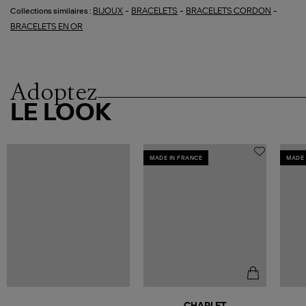
-
-
-
BIJOUX
BRACELETS
BRACELETS CORDON
Collections similaires :
BRACELETS EN OR
Adoptez
LE LOOK
MADE IN FRANCE
MADE 