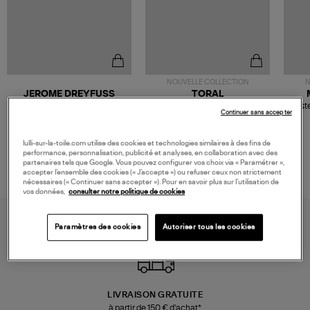
NOUVELLE COLLECTION
N
JEROME DREYFUSS
TORAL
Sac Bobi S Cuir Lamé
Mocassins Killian Sport
Veste
Continuer sans accepter
Champagne
Mousse
480,00 €
189,00 €
lulli-sur-la-toile.com utilise des cookies et technologies similaires à des fins de
performance, personnalisation, publicité et analyses, en collaboration avec des
partenaires tels que Google. Vous pouvez configurer vos choix via « Paramétrer »,
accepter l’ensemble des cookies (« J’accepte ») ou refuser ceux non strictement
nécessaires (« Continuer sans accepter »). Pour en savoir plus sur l’utilisation de
vos données,
consulter notre politique de cookies
Paramètres des cookies
Autoriser tous les cookies
LIVRAISON GRATUITE
à partir de 150 € d'achat*