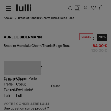
Aller au contenu principal
Accueil
Bracelet Honolulu Charm Thania Beige Rose
SOLDES
-30%
AURELIE BIDERMANN
Partager
Bracelet
Bracelet Honolulu Charm Thania Beige Rose
84,00 €
Honolulu
120,00 €
Charm
Thania
Beige
Rose
Taille
unique
Épuisé
VOTRE CONSEILLÈRE LULLI
Une question sur ce produit ?