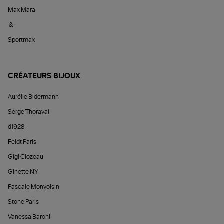
Max Mara
&
Sportmax
CRÉATEURS BIJOUX
Aurélie Bidermann
Serge Thoraval
d1928
Feidt Paris
Gigi Clozeau
Ginette NY
Pascale Monvoisin
Stone Paris
Vanessa Baroni