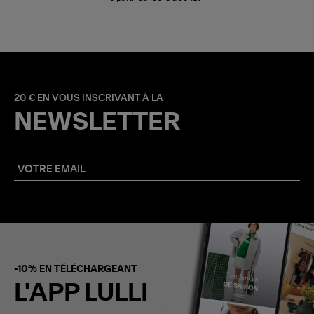
20 € EN VOUS INSCRIVANT À LA
NEWSLETTER
-10% EN TÉLÉCHARGEANT
L'APP LULLI