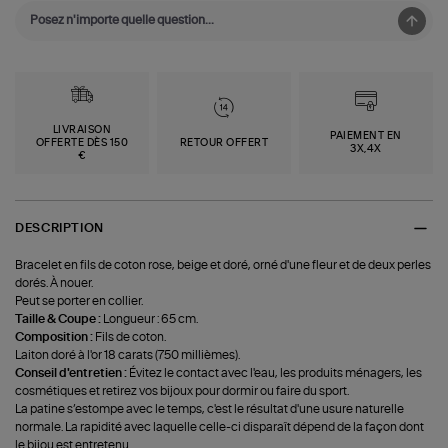
LIVRAISON
PAIEMENT EN
OFFERTE DÈS 150
RETOUR OFFERT
3X,4X
€
DESCRIPTION
Bracelet en fils de coton rose, beige et doré, orné d'une fleur et de deux perles
dorés. À nouer.
Peut se porter en collier.
Taille & Coupe :
Longueur : 65 cm.
Composition :
Fils de coton.
Laiton doré à l'or 18 carats (750 millièmes).
Conseil d'entretien :
Évitez le contact avec l'eau, les produits ménagers, les
cosmétiques et retirez vos bijoux pour dormir ou faire du sport.
La patine s’estompe avec le temps, c'est le résultat d'une usure naturelle
normale. La rapidité avec laquelle celle-ci disparaît dépend de la façon dont
le bijou est entretenu.