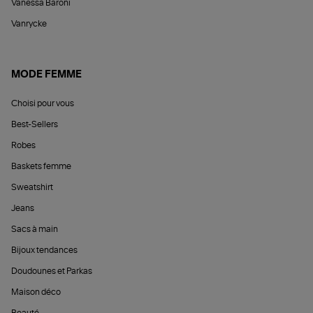
Vanessa Baroni
Vanrycke
MODE FEMME
Choisi pour vous
Best-Sellers
Robes
Baskets femme
Sweatshirt
Jeans
Sacs à main
Bijoux tendances
Doudounes et Parkas
Maison déco