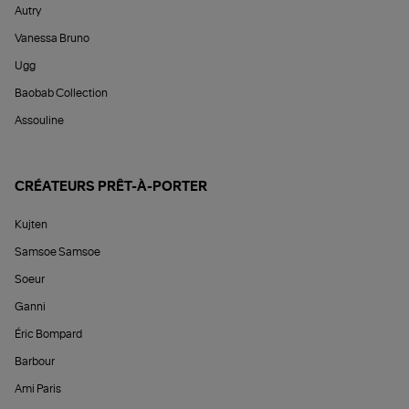
Autry
Vanessa Bruno
Ugg
Baobab Collection
Assouline
CRÉATEURS PRÊT-À-PORTER
Kujten
Samsoe Samsoe
Soeur
Ganni
Éric Bompard
Barbour
Ami Paris