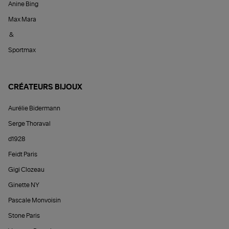
Anine Bing
Max Mara
&
Sportmax
CRÉATEURS BIJOUX
Aurélie Bidermann
Serge Thoraval
d1928
Feidt Paris
Gigi Clozeau
Ginette NY
Pascale Monvoisin
Stone Paris