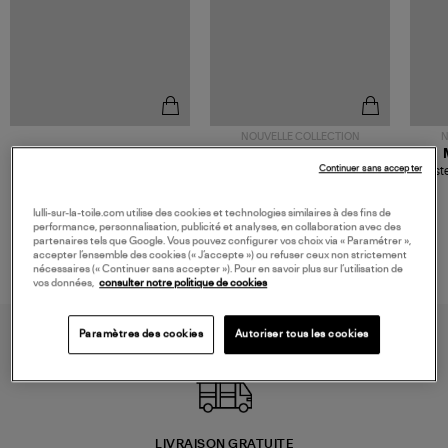
NOUVELLE COLLECTION
N
JEROME DREYFUSS
TORAL
Continuer sans accepter
Sac Bobi S Cuir Lamé
Mocassins Killian Sport
Veste
Champagne
Mousse
480,00 €
189,00 €
lulli-sur-la-toile.com utilise des cookies et technologies similaires à des fins de
performance, personnalisation, publicité et analyses, en collaboration avec des
partenaires tels que Google. Vous pouvez configurer vos choix via « Paramétrer »,
accepter l’ensemble des cookies (« J’accepte ») ou refuser ceux non strictement
nécessaires (« Continuer sans accepter »). Pour en savoir plus sur l’utilisation de
vos données,
consulter notre politique de cookies
Paramètres des cookies
Autoriser tous les cookies
LIVRAISON GRATUITE