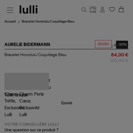
Aller au contenu principal
Accueil
Bracelet Honolulu Coquillage Bleu
SOLDES
-30%
AURELIE BIDERMANN
Partager
Bracelet
Bracelet Honolulu Coquillage Bleu
84,00 €
Honolulu
120,00 €
Coquillage
Bleu
Taille
unique
Épuisé
VOTRE CONSEILLÈRE LULLI
Une question sur ce produit ?