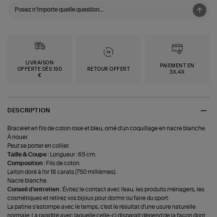
LIVRAISON
PAIEMENT EN
OFFERTE DÈS 150
RETOUR OFFERT
3X,4X
€
DESCRIPTION
Bracelet en fils de coton rose et bleu, orné d'un coquillage en nacre blanche.
À nouer.
Peut se porter en collier.
Taille & Coupe :
Longueur : 65 cm.
Composition :
Fils de coton.
Laiton doré à l'or 18 carats (750 millièmes).
Nacre blanche.
Conseil d'entretien :
Évitez le contact avec l'eau, les produits ménagers, les
cosmétiques et retirez vos bijoux pour dormir ou faire du sport.
La patine s’estompe avec le temps, c'est le résultat d'une usure naturelle
normale. La rapidité avec laquelle celle-ci disparaît dépend de la façon dont