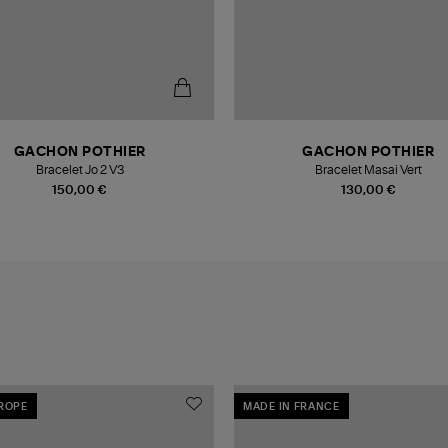
GACHON POTHIER
GACHON POTHIER
Bracelet Jo 2 V3
Bracelet Masai Vert
150,00 €
130,00 €
UROPE
MADE IN FRANCE