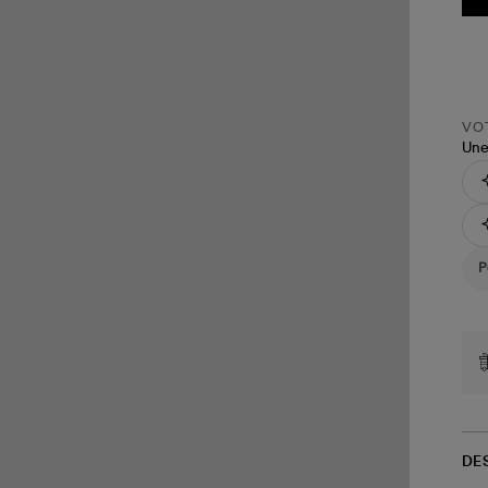
VOT
Une
DE