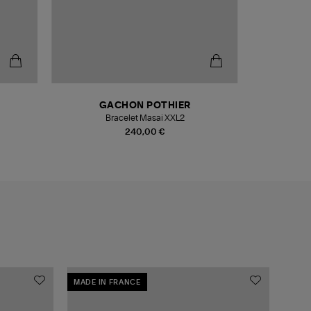
GACHON POTHIER
G
Bracelet Masai XXL2
Co
240,00 €
MADE IN FRANCE
MADE