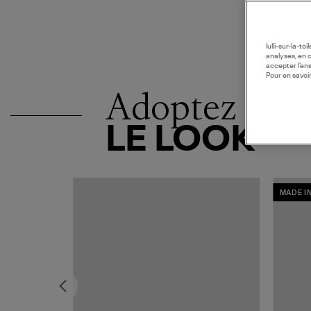
lulli-sur-la-t
analyses, en 
accepter l’en
Pour en savoir
Adoptez
LE LOOK
MADE I