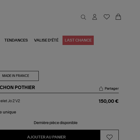
TENDANCES
VALISE D'ÉTÉ
LAST CHANCE
MADE IN FRANCE
CHON POTHIER
Partager
celet
elet Jo 2 V2
150,00 €
le
unique
Dernière pièce disponible
AJOUTER AU PANIER