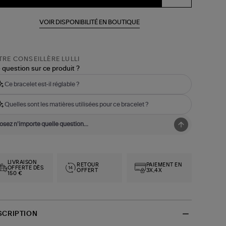
VOIR DISPONIBILITÉ EN BOUTIQUE
RE CONSEILLÈRE LULLI
 question sur ce produit ?
Ce bracelet est-il réglable ?
Quelles sont les matières utilisées pour ce bracelet ?
LIVRAISON
RETOUR
PAIEMENT EN
OFFERTE DÈS
OFFERT
3X,4X
150 €
SCRIPTION