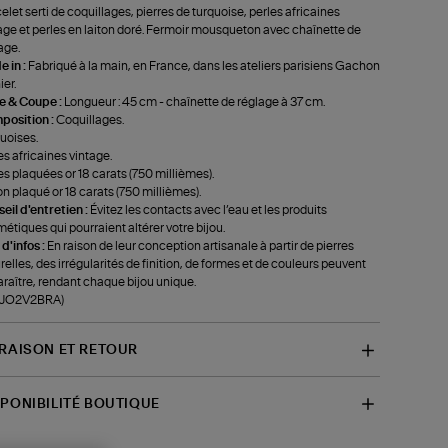
elet serti de coquillages, pierres de turquoise, perles africaines
age et perles en laiton doré. Fermoir mousqueton avec chaînette de
age.
 in :
Fabriqué à la main, en France, dans les ateliers parisiens Gachon
ier.
le & Coupe :
Longueur : 45 cm - chaînette de réglage à 37 cm.
position :
Coquillages.
uoises.
es africaines vintage.
es plaquées or 18 carats (750 millièmes).
on plaqué or 18 carats (750 millièmes).
eil d'entretien :
Évitez les contacts avec l’eau et les produits
étiques qui pourraient altérer votre bijou.
 d'infos :
En raison de leur conception artisanale à partir de pierres
relles, des irrégularités de finition, de formes et de couleurs peuvent
raître, rendant chaque bijou unique.
f-JO2V2BRA)
VRAISON ET RETOUR
SPONIBILITÉ BOUTIQUE