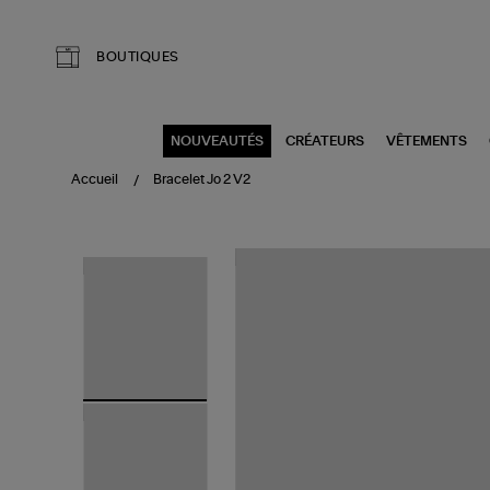
Aller au contenu principal
BOUTIQUES
NOUVEAUTÉS
CRÉATEURS
VÊTEMENTS
Accueil
Bracelet Jo 2 V2