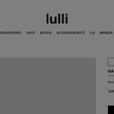
CHAUSSURES
SACS
BIJOUX
ACCESS & BEAUTÉ
LUI
MAISON
GA
Bra
Brac
Jo
2
V2
Tail