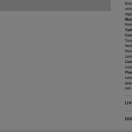
Brac
vint
régl
Made
Poth
Tail
Com
Turq
Perl
Perl
Lait
Cons
cosm
Plus
natu
appa
(re
LI
DI