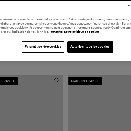
Coll
Co
oile.com utilise des cookies et technologies similaires à des fins de performance, personnalisation, p
collaboration avec des partenaires tels que Google. Vous pouvez configurer vos choix via « Param
semble des cookies (« J’accepte ») ou refuser ceux non strictement nécessaires (« Continuer san
 plus sur l’utilisation de vos données,
consulter notre politique de cookies
Paramètres des cookies
Autoriser tous les cookies
N FRANCE
MADE IN FRANCE