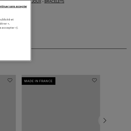
BIJOUX
-
BRACELETS
ections similaires :
ntinuer sans accepter
ublicité et
étrer »,
s accepter »).
MADE IN FRANCE
MADE IN FRA