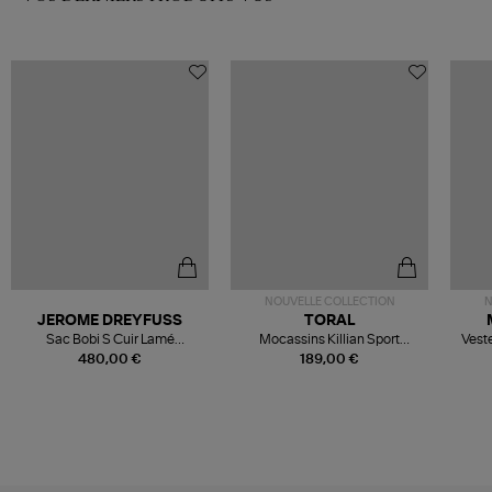
NOUVELLE COLLECTION
N
JEROME DREYFUSS
TORAL
Sac Bobi S Cuir Lamé
Mocassins Killian Sport
Veste
Champagne
Mousse
480,00 €
189,00 €