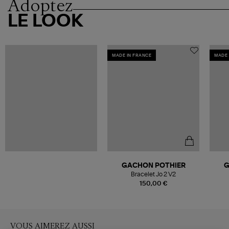
Adoptez
LE LOOK
MADE IN FRANCE
MADE 
GACHON POTHIER
G
Bracelet Jo 2 V2
150,00 €
VOUS AIMEREZ AUSSI