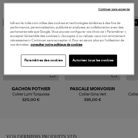
Continuer sans accepter
MADE IN FRANCE
MADE 
lulli-sur-la-toile.com utilise des cookies et technologies similaires à des fins de
performance, personnalisation, publicité et analyses, en collaboration avec des
partenaires tels que Google. Vous pouvez configurer vos choix via « Paramétrer »,
accepter l’ensemble des cookies (« J’accepte ») ou refuser ceux non strictement
nécessaires (« Continuer sans accepter »). Pour en savoir plus sur l’utilisation de
vos données,
consulter notre politique de cookies
Paramètres des cookies
Autoriser tous les cookies
GACHON POTHIER
PASCALE MONVOISIN
Collier Lumi Turquoise
Collier Gina Vert
Collie
320,00 €
395,00 €
VOS DERNIERS PRODUITS VUS