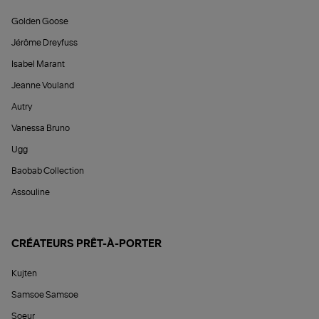
Golden Goose
Jérôme Dreyfuss
Isabel Marant
Jeanne Vouland
Autry
Vanessa Bruno
Ugg
Baobab Collection
Assouline
CRÉATEURS PRÊT-À-PORTER
Kujten
Samsoe Samsoe
Soeur