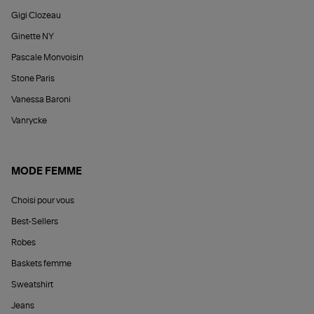
Gigi Clozeau
Ginette NY
Pascale Monvoisin
Stone Paris
Vanessa Baroni
Vanrycke
MODE FEMME
Choisi pour vous
Best-Sellers
Robes
Baskets femme
Sweatshirt
Jeans