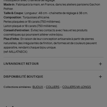
mousqueton avec chaînette de réglage.
Made in :
Fabriqué à la main, en France, dans les ateliers parisiens Gachon
Pothier.
Taille & Coupe :
Longueur : 48 cm - chaînette de réglage à 38 cm.
Composition :
Turquoises africaine.
Perles plaquées or 18 carats (750 millièmes).
Laiton plaqué or 18 carats (750 millièmes).
Conseil d'entretien :
Évitez les contacts avec l’eau et les produits
cosmétiques qui pourraient altérer votre bijou.
Plus d'infos :
En raison de leur conception artisanale à partir de pierres
naturelles, des irrégularités de finition, de formes et de couleurs peuvent
apparaître, rendant chaque bijou unique.
(ref-MILLATNECK)
LIVRAISON ET RETOUR
DISPONIBILITÉ BOUTIQUE
-
-
BIJOUX
COLLIERS
COLLIERS MI-LONGS
Collections similaires :