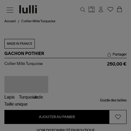
Aller au contenu principal
Accueil
Collier Milla Turquoise
MADE IN FRANCE
GACHON POTHIER
Partager
Collier
Collier Milla Turquoise
250,00 €
Milla
Turquoise
Guide des tailles
Taille
unique
AJOUTER AU PANIER
VOIR DISPONIBILITÉ EN BOUTIQUE