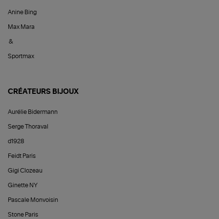
Anine Bing
Max Mara
&
Sportmax
CRÉATEURS BIJOUX
Aurélie Bidermann
Serge Thoraval
d1928
Feidt Paris
Gigi Clozeau
Ginette NY
Pascale Monvoisin
Stone Paris