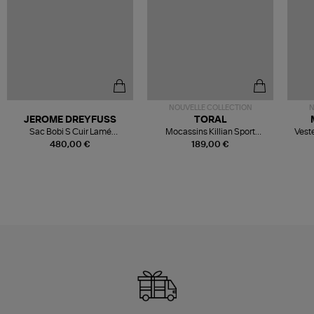
NOUVELLE COLLECTION
N
JEROME DREYFUSS
TORAL
Sac Bobi S Cuir Lamé
Mocassins Killian Sport
Veste
Champagne
Mousse
480,00 €
189,00 €