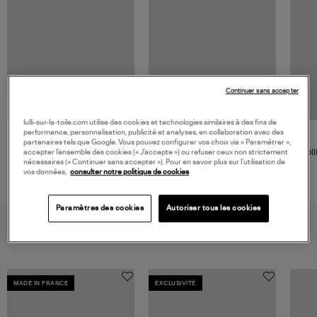
Continuer sans accepter
lulli-sur-la-toile.com utilise des cookies et technologies similaires à des fins de
performance, personnalisation, publicité et analyses, en collaboration avec des
GIGI CLOZEAU
partenaires tels que Google. Vous pouvez configurer vos choix via « Paramétrer »,
Bague Solitaire Diamant Or
Coll
accepter l’ensemble des cookies (« J’accepte ») ou refuser ceux non strictement
R
nécessaires (« Continuer sans accepter »). Pour en savoir plus sur l’utilisation de
vos données,
consulter notre politique de cookies
295,00 €
Paramètres des cookies
Autoriser tous les cookies
VOUS AIMEREZ AUSSI
MADE IN FRANCE
EXCLUSIVITÉ