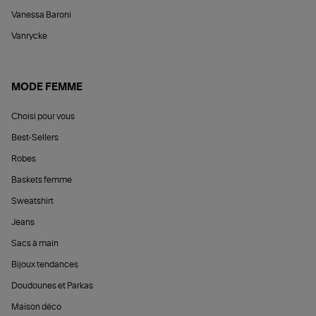
Vanessa Baroni
Vanrycke
MODE FEMME
Choisi pour vous
Best-Sellers
Robes
Baskets femme
Sweatshirt
Jeans
Sacs à main
Bijoux tendances
Doudounes et Parkas
Maison déco