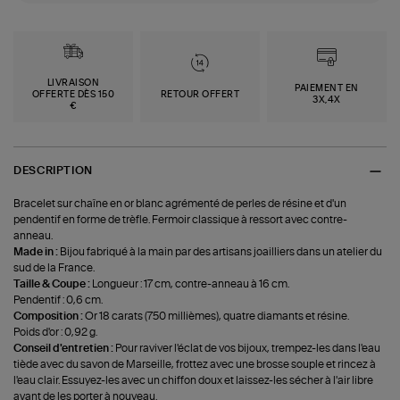
LIVRAISON
PAIEMENT EN
OFFERTE DÈS 150
RETOUR OFFERT
3X,4X
€
DESCRIPTION
Bracelet sur chaîne en or blanc agrémenté de perles de résine et d'un
pendentif en forme de trèfle. Fermoir classique à ressort avec contre-
anneau.
Made in :
Bijou fabriqué à la main par des artisans joailliers dans un atelier du
sud de la France.
Taille & Coupe :
Longueur : 17 cm, contre-anneau à 16 cm.
Pendentif : 0,6 cm.
Composition :
Or 18 carats (750 millièmes), quatre diamants et résine.
Poids d'or : 0,92 g.
Conseil d'entretien :
Pour raviver l'éclat de vos bijoux, trempez-les dans l'eau
tiède avec du savon de Marseille, frottez avec une brosse souple et rincez à
l'eau clair. Essuyez-les avec un chiffon doux et laissez-les sécher à l'air libre
avant de les porter à nouveau.