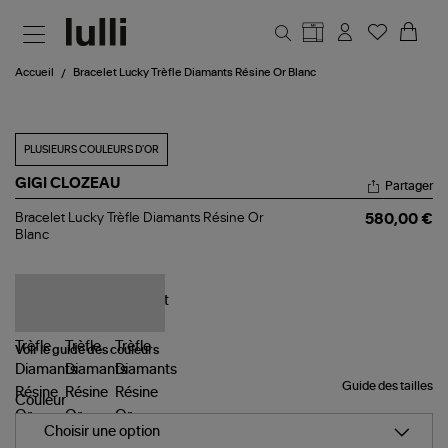
Aller au contenu principal
Accueil
Bracelet Lucky Trèfle Diamants Résine Or Blanc
PLUSIEURS COULEURS D'OR
GIGI CLOZEAU
Partager
Bracelet
Bracelet Lucky Trèfle Diamants Résine Or
580,00 €
Lucky
Blanc
Trèfle
Diamants
Résine
Or
Blanc
Voir le guide des couleurs
Guide des tailles
Couleur
Choisir une option