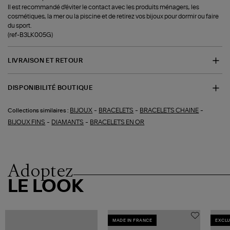
Il est recommandé d'éviter le contact avec les produits ménagers, les
cosmétiques, la mer ou la piscine et de retirez vos bijoux pour dormir ou faire
du sport.
(ref-B3LK005G)
LIVRAISON ET RETOUR
DISPONIBILITÉ BOUTIQUE
-
-
-
BIJOUX
BRACELETS
BRACELETS CHAINE
Collections similaires :
-
-
BIJOUX FINS
DIAMANTS
BRACELETS EN OR
Adoptez
LE LOOK
MADE IN FRANCE
EXCLU