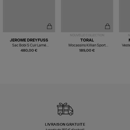
NOUVELLE COLLECTION
N
JEROME DREYFUSS
TORAL
Sac Bobi S Cuir Lamé
Mocassins Killian Sport
Veste
Champagne
Mousse
480,00 €
189,00 €
LIVRAISON GRATUITE