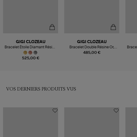
GIGI CLOZEAU
GIGI CLOZEAU
Bracelet Étoile Diamant Résine
Bracelet Double Résine Or,
Bracel
Or
Exclusivité
485,00 €
525,00 €
VOS DERNIERS PRODUITS VUS