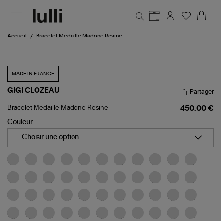
Aller au contenu principal
Accueil
Bracelet Medaille Madone Resine
MADE IN FRANCE
GIGI CLOZEAU
Partager
Bracelet
Bracelet Medaille Madone Resine
450,00 €
Medaille
Madone
Couleur
Resine
Choisir une option