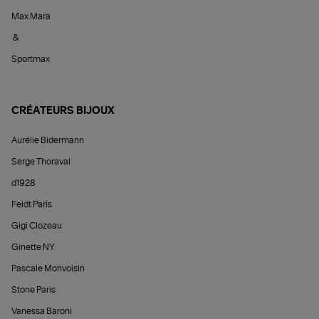
Max Mara
&
Sportmax
CRÉATEURS BIJOUX
Aurélie Bidermann
Serge Thoraval
d1928
Feidt Paris
Gigi Clozeau
Ginette NY
Pascale Monvoisin
Stone Paris
Vanessa Baroni