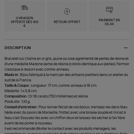
LIVRAISON
PAIEMENT EN
OFFERTE DÈS 150
RETOUR OFFERT
3X,4X
€
DESCRIPTION
Bracelet sur chaîne en or gris, jaune ou rose agrémenté de perles de résine et
d'une médaille Madone sertie de résine (coloris identique aux perles). Fermoir
classique à ressort avec contre-anneau.
Made in :
Bijou fabriqué à la main par des artisans joailliers dans un atelier du
sud de la France.
Taille & Coupe :
Longueur : 17 cm, contre-anneau à 16 cm.
Médaille : 1 x 0,8 cm.
Composition :
Or 18 carats (750 millièmes) et résine.
Poids d'or : 1,10 g.
Conseil d'entretien :
Pour raviver l'éclat de vos bijoux, trempez-les dans l'eau
tiède avec du savon de Marseille, frottez avec une brosse souple et rincez à
l'eau clair. Essuyez-les avec un chiffon doux et laissez-les sécher à l'air libre
avant de les porter à nouveau.
Il est recommandé d'éviter le contact avec les produits ménagers, les