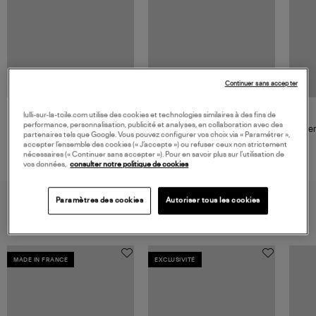
Continuer sans accepter
lulli-sur-la-toile.com utilise des cookies et technologies similaires à des fins de
GIGI CLOZEAU
performance, personnalisation, publicité et analyses, en collaboration avec des
Pendentif Madone PM Or
Pe
partenaires tels que Google. Vous pouvez configurer vos choix via « Paramétrer »,
accepter l’ensemble des cookies (« J’accepte ») ou refuser ceux non strictement
185,00 €
nécessaires (« Continuer sans accepter »). Pour en savoir plus sur l’utilisation de
vos données,
consulter notre politique de cookies
VOUS AIMEREZ AUSSI
Paramètres des cookies
Autoriser tous les cookies
MADE IN FRANCE
EXCLUSIVITÉ