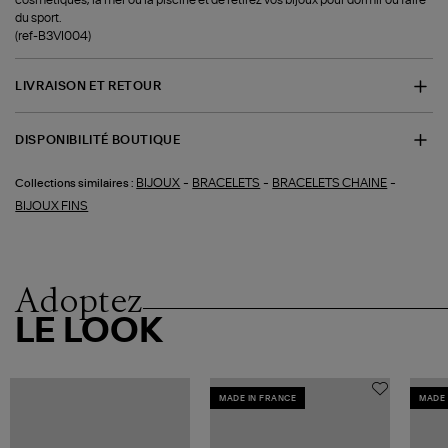
cosmétiques, la mer ou la piscine et de retirez vos bijoux pour dormir ou faire
du sport.
(ref-B3VI004)
LIVRAISON ET RETOUR
DISPONIBILITÉ BOUTIQUE
-
-
-
BIJOUX
BRACELETS
BRACELETS CHAINE
Collections similaires :
BIJOUX FINS
Adoptez
LE LOOK
MADE IN FRANCE
MADE 