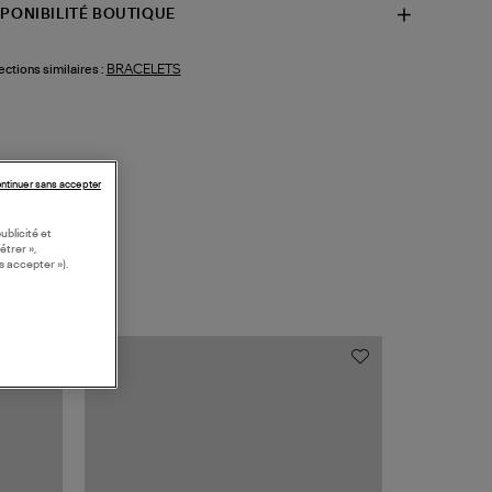
SPONIBILITÉ BOUTIQUE
BRACELETS
ections similaires :
ntinuer sans accepter
ublicité et
étrer »,
s accepter »).