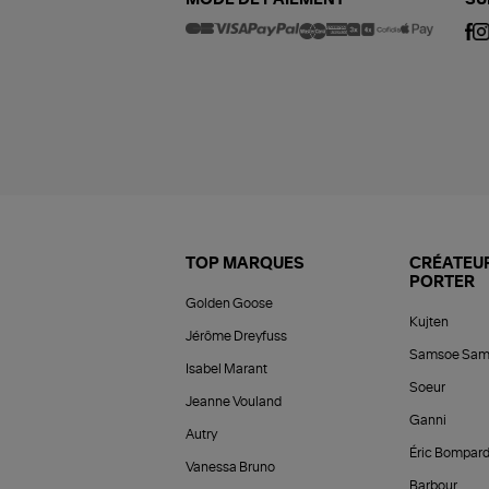
MODE DE PAIEMENT
SU
TOP MARQUES
CRÉATEUR
PORTER
Golden Goose
Kujten
Jérôme Dreyfuss
Samsoe Sam
Isabel Marant
Soeur
Jeanne Vouland
Ganni
Autry
Éric Bompar
Vanessa Bruno
Barbour