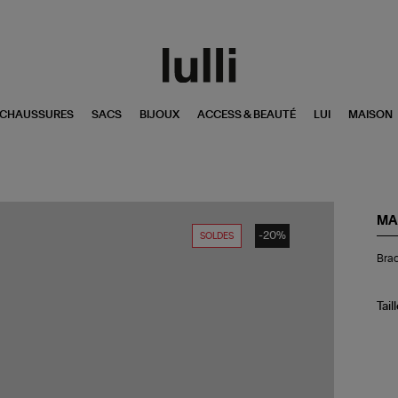
CHAUSSURES
SACS
BIJOUX
ACCESS & BEAUTÉ
LUI
MAISON
MA
-20%
SOLDES
Bra
Brac
Min
Ico
Ch
Lig
Tail
Ant
Go