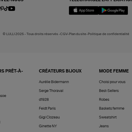
IVEZ-NOUS
TÉLÉCHARGEZ L'APPLICATIO
© LULLI 2025 - Tous droits réservés -CGV-Plan du site-Politique de confidentialité
S PRÊT-À-
CRÉATEURS BIJOUX
MODE FEMME
Aurélie Bidermann
Choisi pour vous
Serge Thoraval
Best-Sellers
soe
d1928
Robes
Feidt Paris
Baskets femme
Gigi Clozeau
Sweatshirt
d
Ginette NY
Jeans