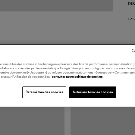
DI
Coll
Co
oile.com utilise des cookies et technologies similaires à des fins de performance, personnalisation, p
collaboration avec des partenaires tels que Google. Vous pouvez configurer vos choix via « Param
semble des cookies (« J’accepte ») ou refuser ceux non strictement nécessaires (« Continuer san
TS VUS
 plus sur l’utilisation de vos données,
consulter notre politique de cookies
Paramètres des cookies
Autoriser tous les cookies