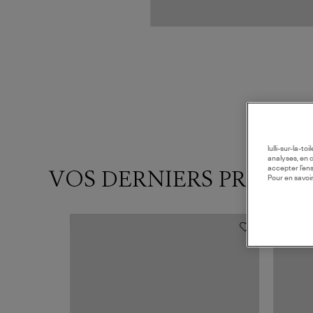
lulli-sur-la-t
analyses, en 
accepter l’en
VOS DERNIERS PRODUI
Pour en savoir