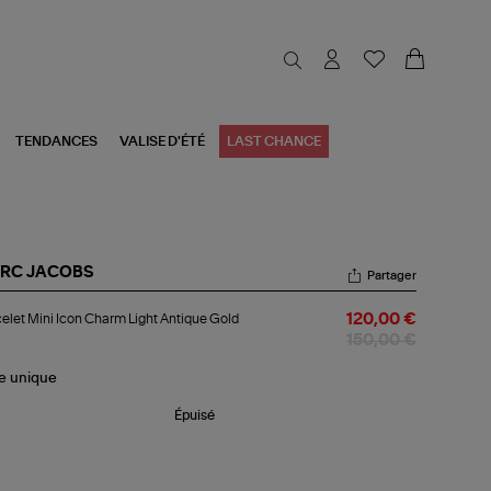
TENDANCES
VALISE D'ÉTÉ
LAST CHANCE
RC JACOBS
Partager
celet
elet Mini Icon Charm Light Antique Gold
120,00 €
i
n
150,00 €
arm
ht
le
unique
ique
ld
Épuisé