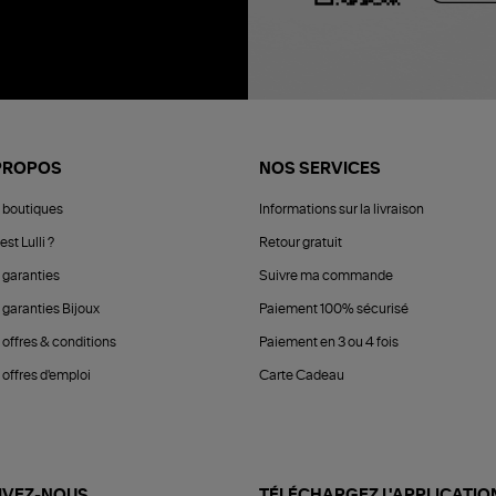
PROPOS
NOS SERVICES
 boutiques
Informations sur la livraison
est Lulli ?
Retour gratuit
 garanties
Suivre ma commande
 garanties Bijoux
Paiement 100% sécurisé
 offres & conditions
Paiement en 3 ou 4 fois
offres d'emploi
Carte Cadeau