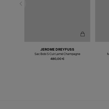
N
JEROME DREYFUSS
te
Sac Bobi S Cuir Lamé Champagne
M
480,00 €