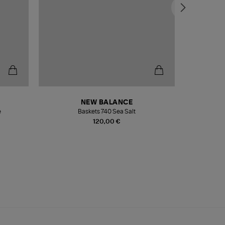
NEW BALANCE
e
Baskets 740 Sea Salt
Veste
120,00 €