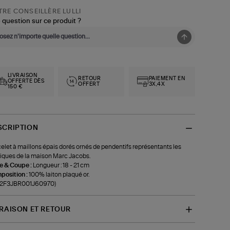
RE CONSEILLÈRE LULLI
 question sur ce produit ?
LIVRAISON
RETOUR
PAIEMENT EN
OFFERTE DÈS
OFFERT
3X,4X
150 €
SCRIPTION
elet à maillons épais dorés ornés de pendentifs représentants les
iques de la maison Marc Jacobs.
le & Coupe :
Longueur : 18 - 21 cm
position :
100% laiton plaqué or.
f-2F3JBR001J60970)
VRAISON ET RETOUR