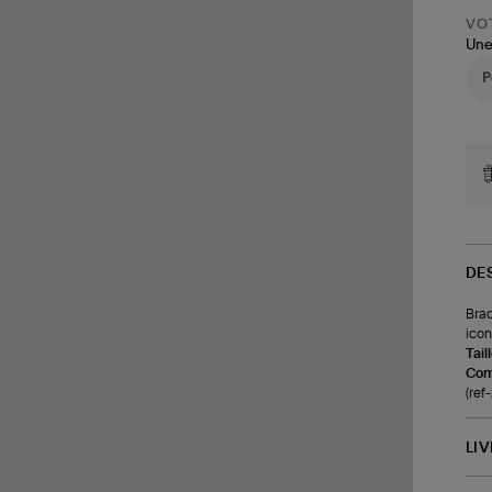
VOT
Une
DE
Brac
icon
Tail
Com
(re
LI