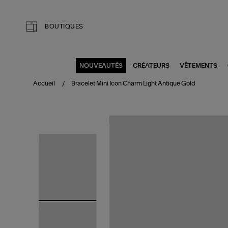
Aller au contenu principal
BOUTIQUES
NOUVEAUTÉS
CRÉATEURS
VÊTEMENTS
Accueil
Bracelet Mini Icon Charm Light Antique Gold