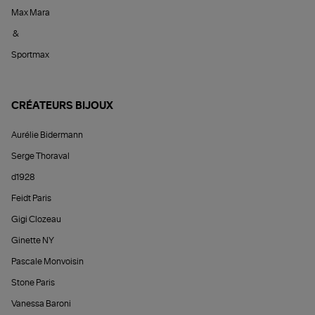
Max Mara
&
Sportmax
CRÉATEURS BIJOUX
Aurélie Bidermann
Serge Thoraval
d1928
Feidt Paris
Gigi Clozeau
Ginette NY
Pascale Monvoisin
Stone Paris
Vanessa Baroni