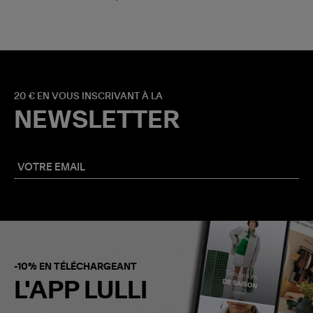
20 € EN VOUS INSCRIVANT À LA
NEWSLETTER
-10% EN TÉLÉCHARGEANT
L'APP LULLI