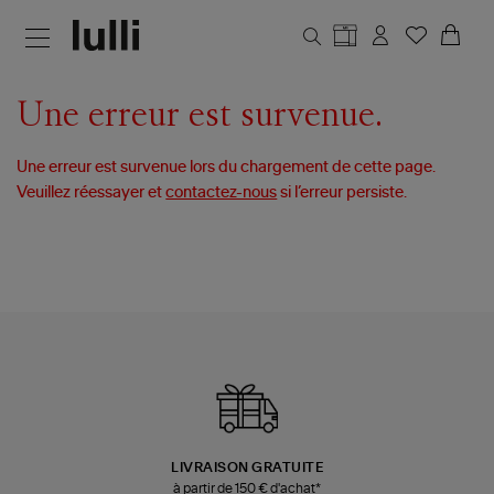
Aller au contenu principal
Une erreur est survenue.
Une erreur est survenue lors du chargement de cette page.
Veuillez réessayer et
contactez-nous
si l’erreur persiste.
LIVRAISON GRATUITE
à partir de 150 € d'achat*