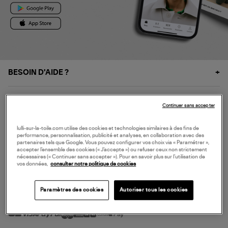
BESOIN D'AIDE ?
À PROPOS
Continuer sans accepter
NOS SERVICES
lulli-sur-la-toile.com utilise des cookies et technologies similaires à des fins de
performance, personnalisation, publicité et analyses, en collaboration avec des
partenaires tels que Google. Vous pouvez configurer vos choix via « Paramétrer »,
accepter l’ensemble des cookies (« J’accepte ») ou refuser ceux non strictement
SERVICE CLIENT
nécessaires (« Continuer sans accepter »). Pour en savoir plus sur l’utilisation de
vos données,
consulter notre politique de cookies
Paramètres des cookies
Autoriser tous les cookies
MODE DE PAIEMENT