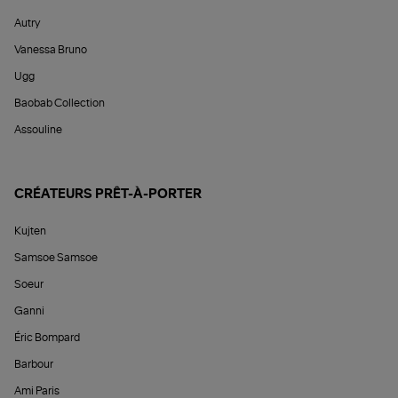
Autry
Vanessa Bruno
Ugg
Baobab Collection
Assouline
CRÉATEURS PRÊT-À-PORTER
Kujten
Samsoe Samsoe
Soeur
Ganni
Éric Bompard
Barbour
Ami Paris