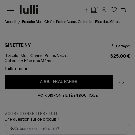
Aller au contenu principal
Accueil
Bracelet Multi Chaîne Perles Nacre, Collection Fête des Mères
GINETTE NY
Partager
Bracelet
Bracelet Multi Chaîne Perles Nacre,
625,00 €
Multi
Collection Fête des Mères
Chaîne
Taille
unique
Perles
Nacre,
Collection
AJOUTER AU PANIER
Fête
des
Mères
VOIR DISPONIBILITÉ EN BOUTIQUE
VOTRE CONSEILLÈRE LULLI
Une question sur ce produit ?
Ce bracelet est-il réglable ?