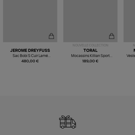
NOUVELLE COLLECTION
N
JEROME DREYFUSS
TORAL
Sac Bobi S Cuir Lamé
Mocassins Killian Sport
Veste
Champagne
Mousse
480,00 €
189,00 €