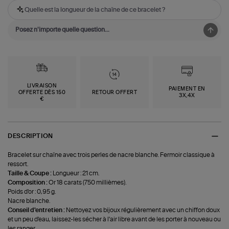
Quelle est la longueur de la chaîne de ce bracelet ?
LIVRAISON
PAIEMENT EN
OFFERTE DÈS 150
RETOUR OFFERT
3X,4X
€
DESCRIPTION
Bracelet sur chaîne avec trois perles de nacre blanche. Fermoir classique à
ressort.
Taille & Coupe :
Longueur : 21 cm.
Composition :
Or 18 carats (750 millièmes).
Poids d'or : 0,95 g.
Nacre blanche.
Conseil d'entretien :
Nettoyez vos bijoux régulièrement avec un chiffon doux
et un peu d'eau, laissez-les sécher à l'air libre avant de les porter à nouveau ou
les ranger.