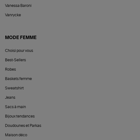
Vanessa Baroni
Vanrycke
MODE FEMME
Choisi pour vous
Best-Sellers
Robes
Baskets femme
Sweatshirt
Jeans
Sacs à main
Bijoux tendances
Doudounes et Parkas
Maison déco