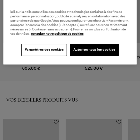
lulli-sur-la-toile.com utilise des cookies et technologies similaires à des fins de
performance, personnalisation, publicité et analyses, en collaboration avec des
partenaires tels que Google. Vous pouvez configurer vos choix via « Paramétrer »,
accepter l’ensemble des cookies (« J’accepte ») ou refuser ceux non strictement
nécessaires (« Continuer sans accepter »). Pour en savoir plus sur l’utilisation de
vos données,
consulter notre politique de cookies
Paramètres des cookies
Autoriser tous les cookies
GIGI CLOZEAU
GIGI CLOZEAU
Bracelet Puce Résine Or
Bracelet Étoile Diamant Résine
Brace
Diamants
Or
de
605,00 €
525,00 €
VOS DERNIERS PRODUITS VUS