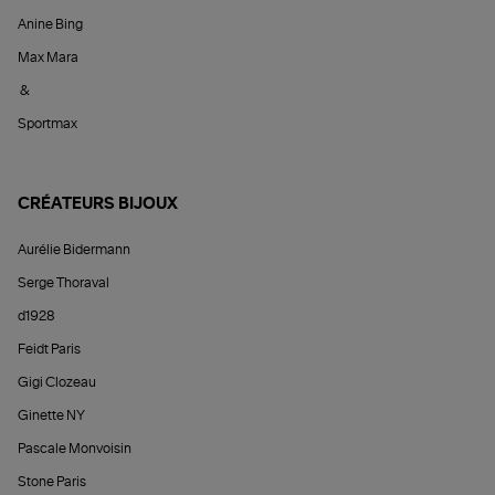
Anine Bing
Max Mara
&
Sportmax
CRÉATEURS BIJOUX
Aurélie Bidermann
Serge Thoraval
d1928
Feidt Paris
Gigi Clozeau
Ginette NY
Pascale Monvoisin
Stone Paris