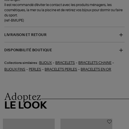
Il est recommandé d'éviter le contact avec les produits ménagers, les
cosmétiques, la mer ou la piscine et de retirez vos bijoux pour dormir ou faire
du sport.
(ref-BMUPE)
LIVRAISON ET RETOUR
DISPONIBILITÉ BOUTIQUE
-
-
-
BIJOUX
BRACELETS
BRACELETS CHAINE
Collections similaires :
-
-
-
BIJOUX FINS
PERLES
BRACELETS PERLES
BRACELETS EN OR
Adoptez
LE LOOK