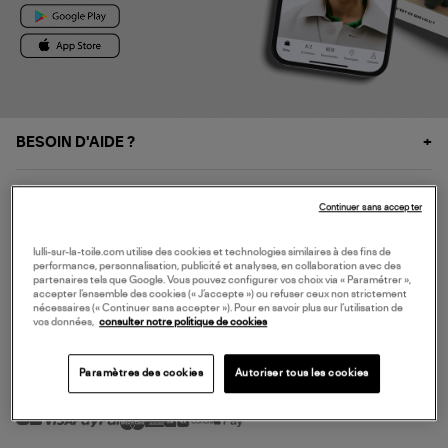
BESOIN D'AIDE ?
À PROPOS
Continuer sans accepter
NOS SERVICES
lulli-sur-la-toile.com utilise des cookies et technologies similaires à des fins de
performance, personnalisation, publicité et analyses, en collaboration avec des
partenaires tels que Google. Vous pouvez configurer vos choix via « Paramétrer »,
accepter l’ensemble des cookies (« J’accepte ») ou refuser ceux non strictement
SERVICE CLIENT
nécessaires (« Continuer sans accepter »). Pour en savoir plus sur l’utilisation de
vos données,
consulter notre politique de cookies
Paramètres des cookies
Autoriser tous les cookies
MODE DE PAIEMENT