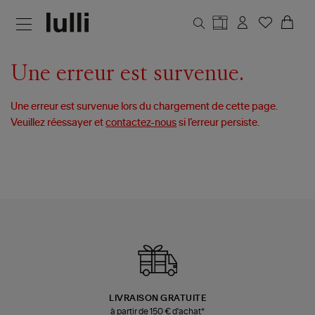
Aller au contenu principal
Une erreur est survenue.
Une erreur est survenue lors du chargement de cette page.
Veuillez réessayer et
contactez-nous
si l’erreur persiste.
LIVRAISON GRATUITE
à partir de 150 € d'achat*