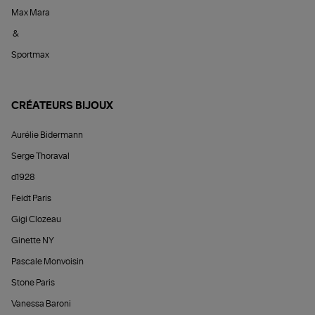
Max Mara
&
Sportmax
CRÉATEURS BIJOUX
Aurélie Bidermann
Serge Thoraval
d1928
Feidt Paris
Gigi Clozeau
Ginette NY
Pascale Monvoisin
Stone Paris
Vanessa Baroni