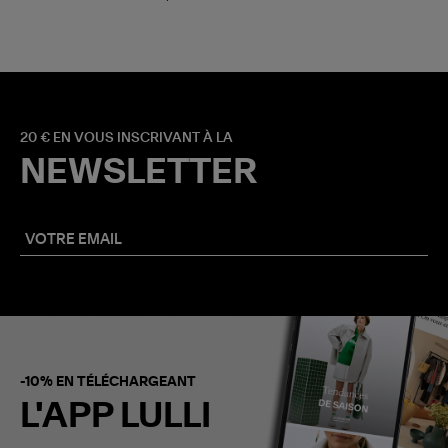
20 € EN VOUS INSCRIVANT À LA
NEWSLETTER
-10% EN TÉLÉCHARGEANT
L'APP LULLI