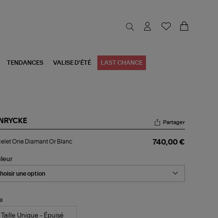
TENDANCES
VALISE D'ÉTÉ
LAST CHANCE
NRYCKE
Partager
celet
elet One Diamant Or Blanc
740,00 €
e
amant
leur
nc
le
Taille Unique - Épuisé