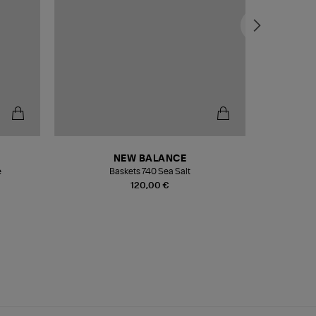
NEW BALANCE
e
Baskets 740 Sea Salt
Veste
120,00 €