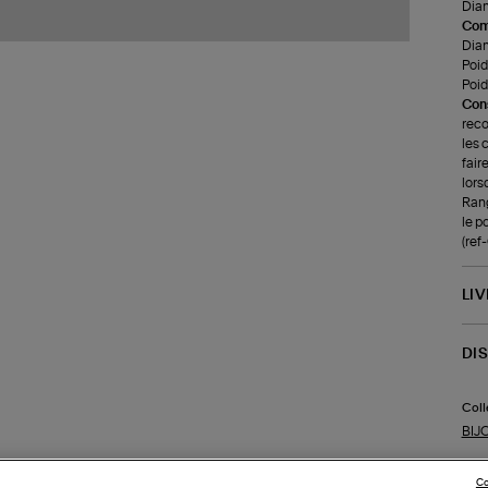
Diam
Com
Diam
Poid
Poids
Cons
reco
les 
fair
lors
Rang
le p
(ref
LI
DI
Coll
BIJ
Co