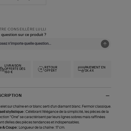
RE CONSEILLÈRE LULLI
 question sur ce produit ?
LIVRAISON
RETOUR
PAIEMENT EN
OFFERTE DÈS
OFFERT
3X,4X
150 €
SCRIPTION
elet sur chaîne en or blanc serti d'un diamant blanc. Fermoir classique.
eil stylistique :
Célébrant l'élégance de la simplicité, les pièces de la
ection "One" se caractérisent par leurs lignes sobres mais raffinées
ant d'elles des pièces tendances et indispensables.
le & Coupe :
Longueur de la chaîne : 17 cm.