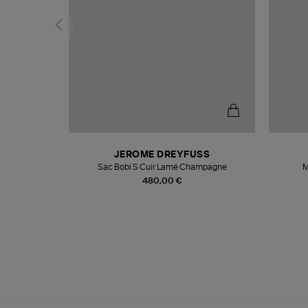
N
JEROME DREYFUSS
te
Sac Bobi S Cuir Lamé Champagne
M
480,00 €