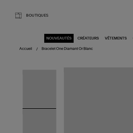
Aller au contenu principal
BOUTIQUES
NOUVEAUTÉS
CRÉATEURS
VÊTEMENTS
Accueil
Bracelet One Diamant Or Blanc