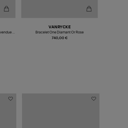
VANRYCKE
(vendue à
Bracelet One Diamant Or Rose
Collier On
740,00 €