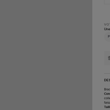
VOT
Une
DE
Brac
Cons
coll
fais
Tail