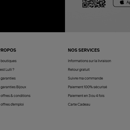
PROPOS
NOS SERVICES
 boutiques
Informations sur la livraison
est Lulli ?
Retour gratuit
 garanties
Suivre ma commande
 garanties Bijoux
Paiement 100% sécurisé
 offres & conditions
Paiement en 3 ou 4 fois
offres d'emploi
Carte Cadeau