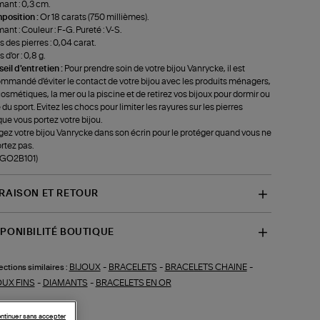
ant : 0,3 cm.
position :
Or 18 carats (750 millièmes).
ant : Couleur : F-G. Pureté : V-S.
s des pierres : 0,04 carat.
 d'or : 0,8 g.
eil d'entretien :
Pour prendre soin de votre bijou Vanrycke, il est
mmandé d'éviter le contact de votre bijou avec les produits ménagers,
cosmétiques, la mer ou la piscine et de retirez vos bijoux pour dormir ou
e du sport. Evitez les chocs pour limiter les rayures sur les pierres
que vous portez votre bijou.
ez votre bijou Vanrycke dans son écrin pour le protéger quand vous ne
ortez pas.
-GO2B101)
VRAISON ET RETOUR
SPONIBILITÉ BOUTIQUE
BIJOUX
-
BRACELETS
-
BRACELETS CHAINE
-
ections similaires :
OUX FINS
-
DIAMANTS
-
BRACELETS EN OR
ntinuer sans accepter