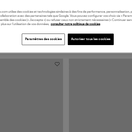
oile.com utilise des cookies et technologies similaires à des fins de performance, personnalisation, p
collaboration avec des partenaires tels que Google. Vous pouvez configurer vos choix via « Param
semble des cookies (« J’accepte ») ou refuser ceux non strictement nécessaires (« Continuer san
 plus sur l’utilisation de vos données,
consulter notre politique de cookies
Paramètres des cookies
Autoriser tous les cookies