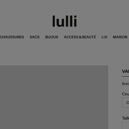
CHAUSSURES
SACS
BIJOUX
ACCESS & BEAUTÉ
LUI
MAISON
VA
Bra
Brac
On
Di
Or
Cou
Bla
Tail