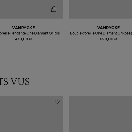
VANRYCKE
VANRYCKE
'oreille Pendante One Diamant Or Rose
Boucle d'oreille One Diamant Or Rose 
(vendue à l'unité)
l'unité)
470,00 €
620,00 €
TS VUS