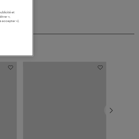
ublicité et
étrer »,
s accepter »).