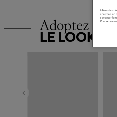
lulli-sur-la-t
analyses, en 
accepter l’en
Adoptez
Pour en savoir
LE LOOK