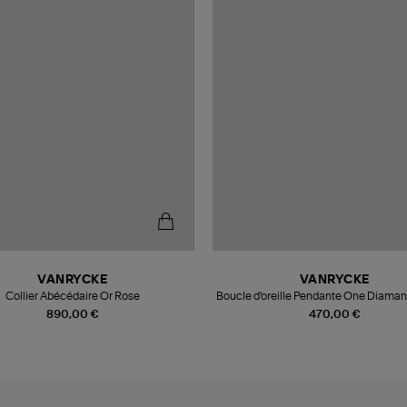
VANRYCKE
VANRYCKE
Collier Abécédaire Or Rose
Boucle d'oreille Pendante One Diaman
(vendue à l'unité)
890,00 €
470,00 €