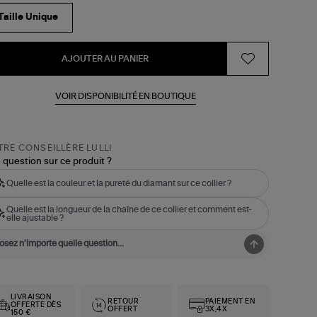
Taille Unique
AJOUTER AU PANIER
VOIR DISPONIBILITÉ EN BOUTIQUE
RE CONSEILLÈRE LULLI
 question sur ce produit ?
Quelle est la couleur et la pureté du diamant sur ce collier ?
Quelle est la longueur de la chaîne de ce collier et comment est-
elle ajustable ?
LIVRAISON
RETOUR
PAIEMENT EN
OFFERTE DÈS
OFFERT
3X,4X
150 €