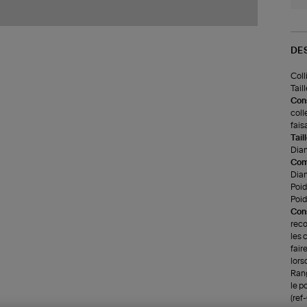
DE
Coll
Tail
Cons
coll
fais
Tail
Diam
Com
Diam
Poid
Poids
Cons
reco
les 
fair
lors
Rang
le p
(ref