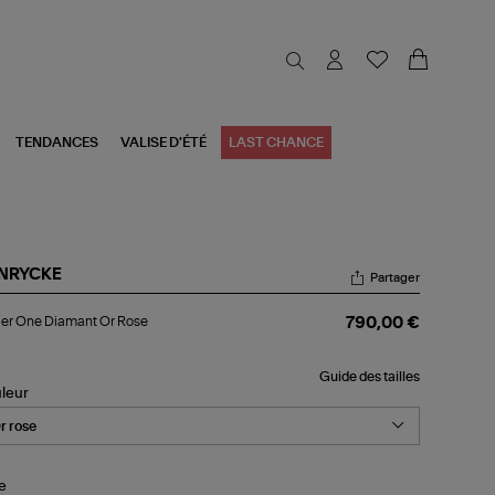
TENDANCES
VALISE D'ÉTÉ
LAST CHANCE
NRYCKE
Partager
lier
ier One Diamant Or Rose
790,00 €
e
amant
Guide des tailles
se
leur
le