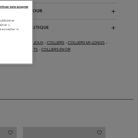
ntinuer sans accepter
VRAISON ET RETOUR
ublicité et
étrer »,
SPONIBILITÉ BOUTIQUE
s accepter »).
BIJOUX
-
COLLIERS
-
COLLIERS MI-LONGS
-
ections similaires :
OUX FINS
-
DIAMANTS
-
COLLIERS EN OR