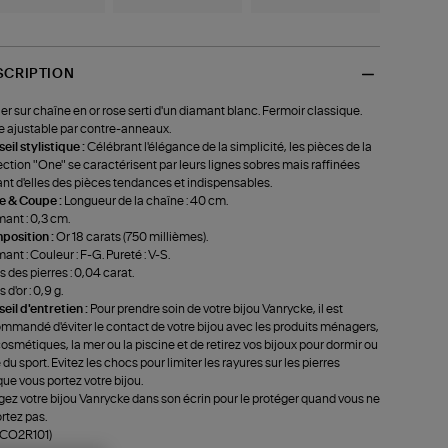
SCRIPTION
ier sur chaîne en or rose serti d'un diamant blanc. Fermoir classique.
le ajustable par contre-anneaux.
eil stylistique :
Célébrant l'élégance de la simplicité, les pièces de la
ection "One" se caractérisent par leurs lignes sobres mais raffinées
ant d'elles des pièces tendances et indispensables.
le & Coupe :
Longueur de la chaîne : 40 cm.
ant : 0,3 cm.
position :
Or 18 carats (750 millièmes).
ant : Couleur : F-G. Pureté : V-S.
s des pierres : 0,04 carat.
 d'or : 0,9 g.
eil d'entretien :
Pour prendre soin de votre bijou Vanrycke, il est
mmandé d'éviter le contact de votre bijou avec les produits ménagers,
cosmétiques, la mer ou la piscine et de retirez vos bijoux pour dormir ou
e du sport. Evitez les chocs pour limiter les rayures sur les pierres
que vous portez votre bijou.
ez votre bijou Vanrycke dans son écrin pour le protéger quand vous ne
ortez pas.
-CO2R101)