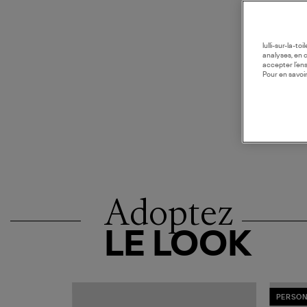
lulli-sur-la-t
analyses, en 
accepter l’en
Pour en savoir
Adoptez
LE LOOK
PERSON