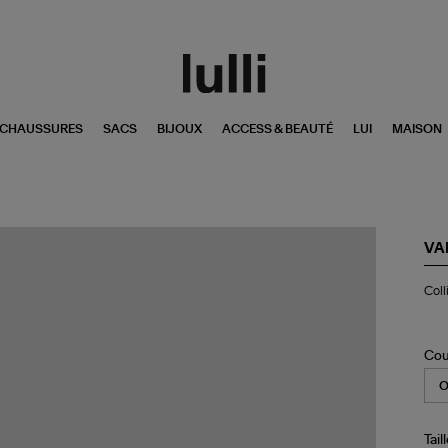
CHAUSSURES
SACS
BIJOUX
ACCESS & BEAUTÉ
LUI
MAISON
VA
Col
Coll
On
Di
Or
Ro
Cou
Tail