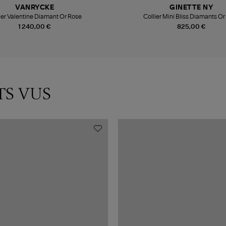
VANRYCKE
GINETTE NY
ier Valentine Diamant Or Rose
Collier Mini Bliss Diamants O
1 240,00 €
825,00 €
TS VUS