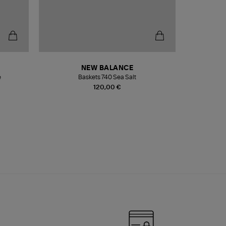
NEW BALANCE
e
Baskets 740 Sea Salt
Veste
120,00 €