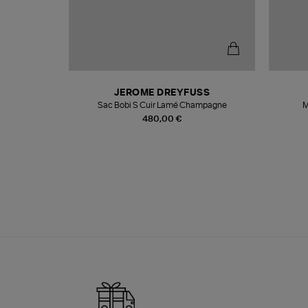
N
JEROME DREYFUSS
te
Sac Bobi S Cuir Lamé Champagne
M
480,00 €