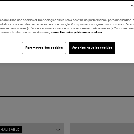
Co
LI
oile.com utilise des cookies et technologies similaires à des fins de performance, personnalisation, p
collaboration avec des partenaires tels que Google. Vous pouvez configurer vos choix via « Param
DI
semble des cookies (« J’accepte ») ou refuser ceux non strictement nécessaires (« Continuer san
 plus sur l’utilisation de vos données,
consulter notre politique de cookies
Coll
Paramètres des cookies
Autoriser tous les cookies
BIJ
NALISABLE