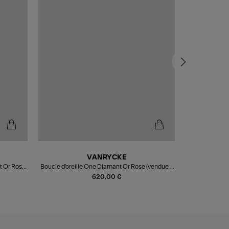
VANRYCKE
t Or Rose
Boucle d'oreille One Diamant Or Rose (vendue à
Brace
l'unité)
620,00 €