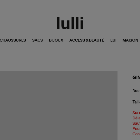
CHAUSSURES
SACS
BIJOUX
ACCESS & BEAUTÉ
LUI
MAISON
GI
Bra
Brac
St
Min
Or
Tail
Ro
Sur 
Déla
Sauf
Pour
Cont