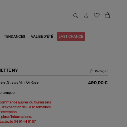
TENDANCES
VALISE D'ÉTÉ
LAST CHANCE
NETTE NY
Partager
celet
elet Straws Mini Or Rose
490,00 €
raws
i
le
unique
se
commande auprès du fournisseur
i d'expédition de 8 à 12 semaines
 exception
 plus d'informations,
actez le 04 91 44 61 67