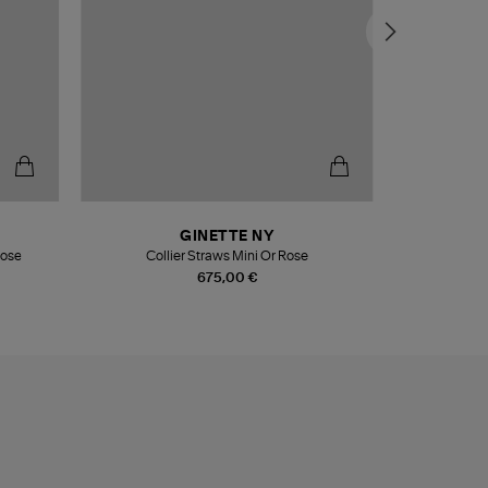
GINETTE NY
Rose
Collier Straws Mini Or Rose
Bague Elli
675,00 €