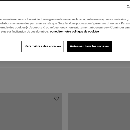
Co
Coll
oile.com utilise des cookies et technologies similaires à des fins de performance, personnalisation, p
BIJ
collaboration avec des partenaires tels que Google. Vous pouvez configurer vos choix via « Param
semble des cookies (« J’accepte ») ou refuser ceux non strictement nécessaires (« Continuer san
 plus sur l’utilisation de vos données,
consulter notre politique de cookies
Paramètres des cookies
Autoriser tous les cookies