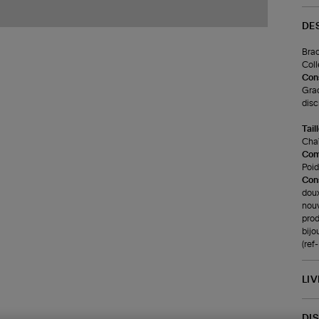
DE
Brac
Coll
Cons
Grac
discr
Tail
Chaî
Com
Poids
Cons
doux
nouv
prod
bijo
(ref
LI
DI