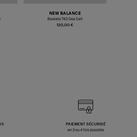
NEW BALANCE
e
Baskets 740 Sea Salt
Veste
120,00 €
3/5
PAIEMENT SÉCURISÉ
en 3 ou 4 fois possible