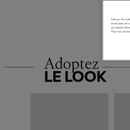
lulli-sur-la-t
analyses, en 
accepter l’en
Pour en savoir
Adoptez
LE LOOK