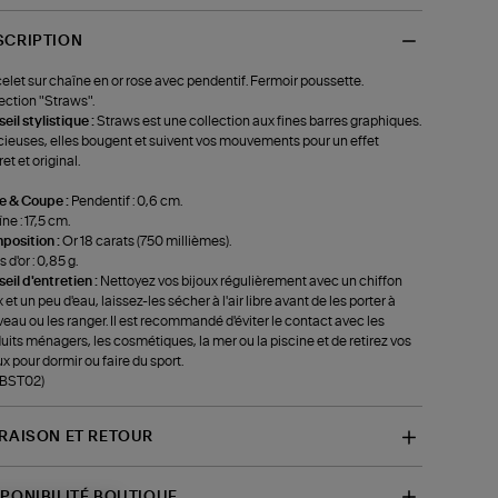
SCRIPTION
elet sur chaîne en or rose avec pendentif. Fermoir poussette.
ection "Straws".
eil stylistique :
Straws est une collection aux fines barres graphiques.
ieuses, elles bougent et suivent vos mouvements pour un effet
et et original.
le & Coupe :
Pendentif : 0,6 cm.
ne : 17,5 cm.
position :
Or 18 carats (750 millièmes).
 d'or : 0,85 g.
eil d'entretien :
Nettoyez vos bijoux régulièrement avec un chiffon
 et un peu d'eau, laissez-les sécher à l'air libre avant de les porter à
eau ou les ranger. Il est recommandé d'éviter le contact avec les
uits ménagers, les cosmétiques, la mer ou la piscine et de retirez vos
ux pour dormir ou faire du sport.
-BST02)
VRAISON ET RETOUR
SPONIBILITÉ BOUTIQUE