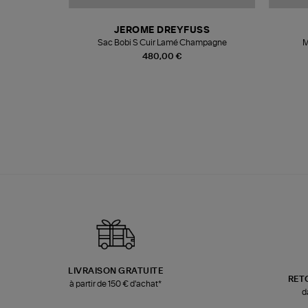
N
JEROME DREYFUSS
te
Sac Bobi S Cuir Lamé Champagne
M
480,00 €
LIVRAISON GRATUITE
RET
à partir de 150 € d'achat*
d