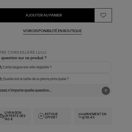
AJOUTER AU PANIER
VOIR DISPONIBILITÉ EN BOUTIQUE
RE CONSEILLÈRE LULLI
 question sur ce produit ?
Cette bague est-elle réglable ?
Quelle est la taille de la pierre principale ?
LIVRAISON
RETOUR
PAIEMENT EN
OFFERTE DÈS
OFFERT
3X,4X
150 €