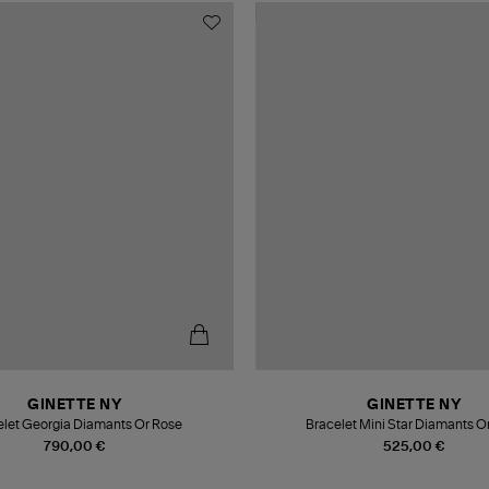
GINETTE NY
GINETTE NY
elet Georgia Diamants Or Rose
Bracelet Mini Star Diamants O
790,00 €
525,00 €