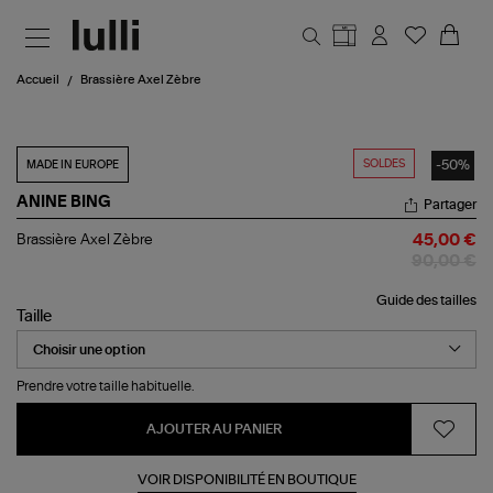
Aller au contenu principal
Accueil
Brassière Axel Zèbre
SOLDES
-50%
MADE IN EUROPE
ANINE BING
Partager
Brassière
Brassière Axel Zèbre
45,00 €
Axel
90,00 €
Zèbre
Guide des tailles
Taille
Prendre votre taille habituelle.
AJOUTER AU PANIER
VOIR DISPONIBILITÉ EN BOUTIQUE