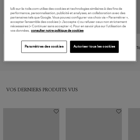
lulli-sur-la-toile.com utilise des cookies et technologies similaires à des fins de
performance, personnalisation, publicité et analyses, en collaboration avec des
partenaires tels que Google. Vous pouvez configurer vos choix via « Paramétrer »,
accepter l’ensemble des cookies (« J’accepte ») ou refuser ceux non strictement
nécessaires (« Continuer sans accepter »). Pour en savoir plus sur l’utilisation de
vos données,
consulter notre politique de cookies
NOUVELLE COLLECTION
LOVE STORIES
LOVE STORIES
Paramètres des cookies
Autoriser tous les cookies
Soutien-Gorge Gwen Black
Soutien-Gorge Romeo Classic
To
Zebra
75,00 €
80,00 €
VOS DERNIERS PRODUITS VUS