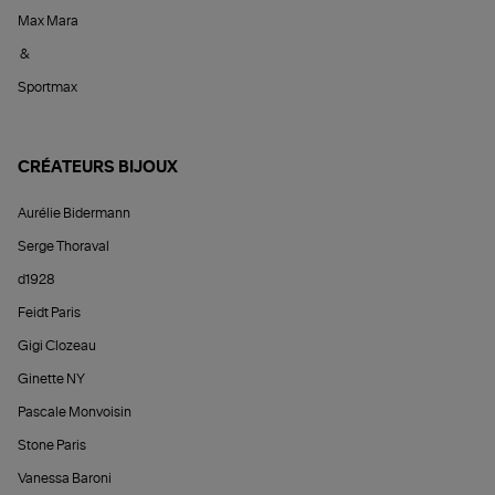
Max Mara
&
Sportmax
CRÉATEURS BIJOUX
Aurélie Bidermann
Serge Thoraval
d1928
Feidt Paris
Gigi Clozeau
Ginette NY
Pascale Monvoisin
Stone Paris
Vanessa Baroni