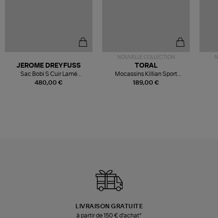
NOUVELLE COLLECTION
N
JEROME DREYFUSS
TORAL
Sac Bobi S Cuir Lamé
Mocassins Killian Sport
Champagne
Mousse
480,00 €
189,00 €
LIVRAISON GRATUITE
à partir de 150 € d'achat*