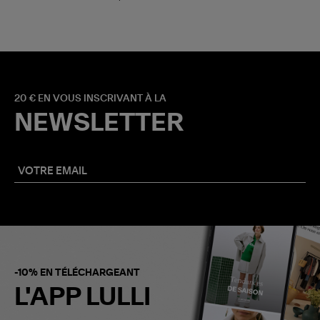
20 € EN VOUS INSCRIVANT À LA
NEWSLETTER
-10% EN TÉLÉCHARGEANT
L'APP LULLI