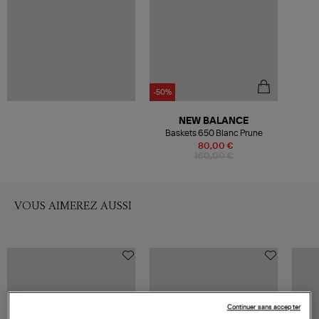
-50%
NEW BALANCE
Baskets 650 Blanc Prune
80,00 €
160,00 €
VOUS AIMEREZ AUSSI
Continuer sans accepter