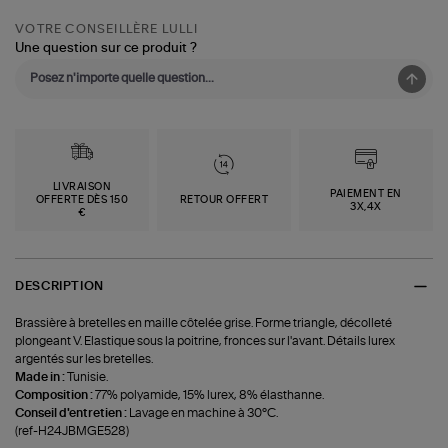
VOTRE CONSEILLÈRE LULLI
Une question sur ce produit ?
LIVRAISON
PAIEMENT EN
OFFERTE DÈS 150
RETOUR OFFERT
3X,4X
€
DESCRIPTION
Brassière à bretelles en maille côtelée grise. Forme triangle, décolleté
plongeant V. Elastique sous la poitrine, fronces sur l'avant. Détails lurex
argentés sur les bretelles.
Made in :
Tunisie.
Composition :
77% polyamide, 15% lurex, 8% élasthanne.
Conseil d'entretien :
Lavage en machine à 30°C.
(ref-H24JBMGE528)