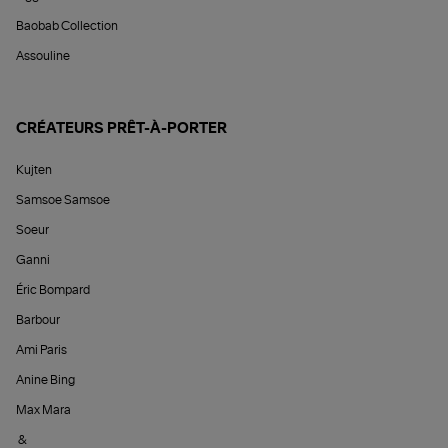
Baobab Collection
Assouline
CRÉATEURS PRÊT-À-PORTER
Kujten
Samsoe Samsoe
Soeur
Ganni
Éric Bompard
Barbour
Ami Paris
Anine Bing
Max Mara
&