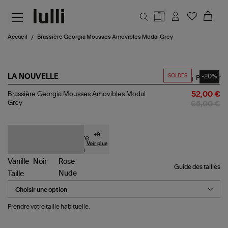
Aller au contenu principal
Accueil
Brassière Georgia Mousses Amovibles Modal Grey
SOLDES
-20%
LA NOUVELLE
Partager
Brassière
Brassière Georgia Mousses Amovibles Modal
52,00 €
Georgia
Grey
65,00 €
Mousses
Amovibles
Modal
Grey
+
9
Voir plus
Guide des tailles
Taille
Prendre votre taille habituelle.