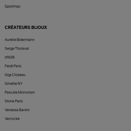
Sportmax
CRÉATEURS BIJOUX
Aurélie Bidermann
Serge Thoraval
d1928
Feidt Paris
Gigi Clozeau
Ginette NY
Pascale Monvoisin
Stone Paris
Vanessa Baroni
Vanrycke