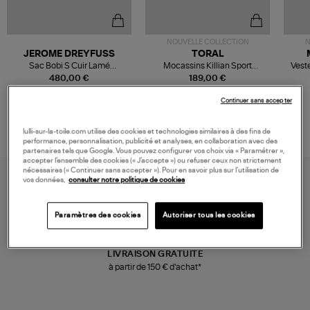
NOUVELLE COLLECTION
N
JEROME DREYFUSS
TORAL
Sac Bobi S Cuir Lamé
Mocassins Killian Sport
Veste
Champagne
Mousse
480,00 €
189,00 €
Continuer sans accepter
lulli-sur-la-toile.com utilise des cookies et technologies similaires à des fins de
performance, personnalisation, publicité et analyses, en collaboration avec des
partenaires tels que Google. Vous pouvez configurer vos choix via « Paramétrer »,
accepter l’ensemble des cookies (« J’accepte ») ou refuser ceux non strictement
nécessaires (« Continuer sans accepter »). Pour en savoir plus sur l’utilisation de
vos données,
consulter notre politique de cookies
Paramètres des cookies
Autoriser tous les cookies
LIVRAISON GRATUITE
à partir de 150 € d'achat*