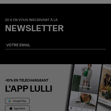
20 € EN VOUS INSCRIVANT À LA
NEWSLETTER
-10% EN TÉLÉCHARGEANT
L'APP LULLI