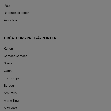
Ugg
Baobab Collection
Assouline
CRÉATEURS PRÊT-À-PORTER
Kujten
Samsoe Samsoe
Soeur
Ganni
Éric Bompard
Barbour
Ami Paris
Anine Bing
Max Mara