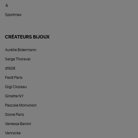
&
Sportmax
CRÉATEURS BIJOUX
Aurélie Bidermann
Serge Thoraval
d1928
Feidt Paris
Gigi Clozeau
Ginette NY
Pascale Monvoisin
Stone Paris
Vanessa Baroni
Vanrycke