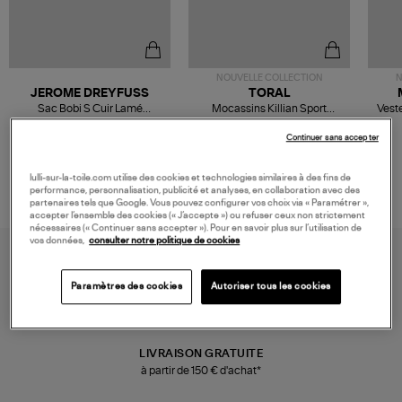
NOUVELLE COLLECTION
N
JEROME DREYFUSS
TORAL
Sac Bobi S Cuir Lamé
Mocassins Killian Sport
Veste
Champagne
Mousse
480,00 €
189,00 €
Continuer sans accepter
lulli-sur-la-toile.com utilise des cookies et technologies similaires à des fins de
performance, personnalisation, publicité et analyses, en collaboration avec des
partenaires tels que Google. Vous pouvez configurer vos choix via « Paramétrer »,
accepter l’ensemble des cookies (« J’accepte ») ou refuser ceux non strictement
nécessaires (« Continuer sans accepter »). Pour en savoir plus sur l’utilisation de
vos données,
consulter notre politique de cookies
Paramètres des cookies
Autoriser tous les cookies
LIVRAISON GRATUITE
à partir de 150 € d'achat*