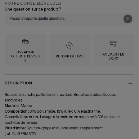
VOTRE CONSEILLÈRE LULLI
Une question sur ce produit ?
LIVRAISON
PAIEMENT EN
OFFERTE DÈS 150
RETOUR OFFERT
3X,4X
€
DESCRIPTION
Brassière blanche pailletée et lurex doré. Bretelles droites. Coques
amovibles.
Made in :
Maroc.
Composition :
81% polyamide, 13% lurex, 6% élasthanne.
Conseil d'entretien :
Lavage à la main ou en machine à 30° dans une
pochette de lavage.
Plus d'infos :
Soutien-gorge et culotte vendus séparément.
(ref-INJGEBM327)