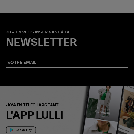
20 € EN VOUS INSCRIVANT À LA
NEWSLETTER
-10% EN TÉLÉCHARGEANT
L'APP LULLI