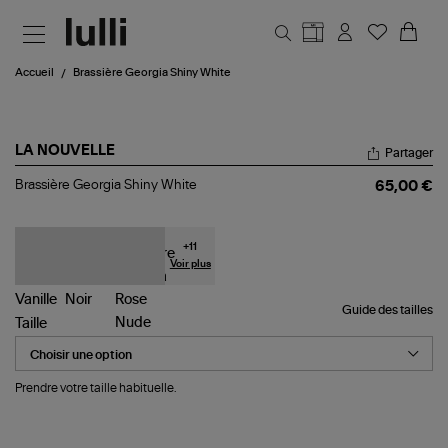
Aller au contenu principal
Accueil
Brassière Georgia Shiny White
LA NOUVELLE
Partager
Brassière
Brassière Georgia Shiny White
65,00 €
Georgia
Shiny
White
+
11
Voir plus
Guide des tailles
Taille
Prendre votre taille habituelle.